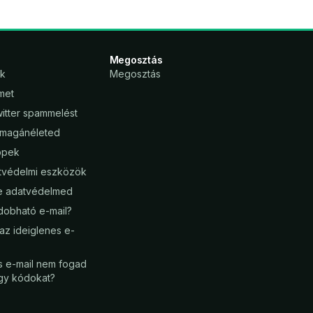
Megosztás
ők
Megosztás
met
Twitter spammelést
magánéleted
ippek
tvédelmi eszközök
ne adatvédelmed
ldobható e-mail?
az ideiglenes e-
s e-mail nem fogad
gy kódokat?