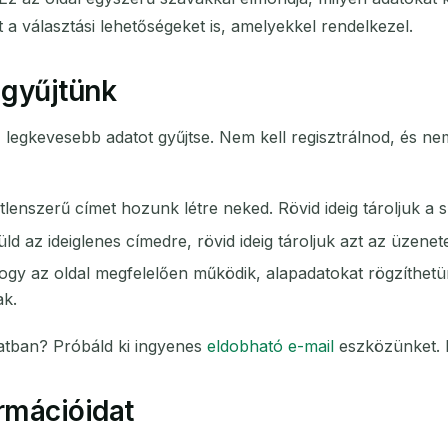
 a választási lehetőségeket is, amelyekkel rendelkezel.
 gyűjtünk
ető legkevesebb adatot gyűjtse. Nem kell regisztrálnod, és 
lenszerű címet hozunk létre neked. Rövid ideig tároljuk a 
ld az ideiglenes címedre, rövid ideig tároljuk azt az üzenet
gy az oldal megfelelően működik, alapadatokat rögzíthetün
ak.
atban? Próbáld ki ingyenes
eldobható e-mail
eszközünket. N
rmációidat