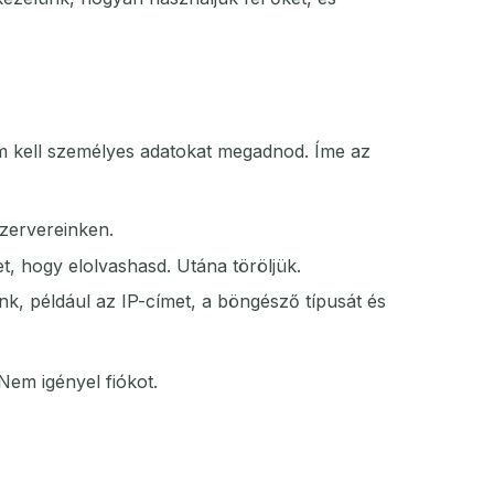
nem kell személyes adatokat megadnod. Íme az
szervereinken.
et, hogy elolvashasd. Utána töröljük.
k, például az IP-címet, a böngésző típusát és
em igényel fiókot.