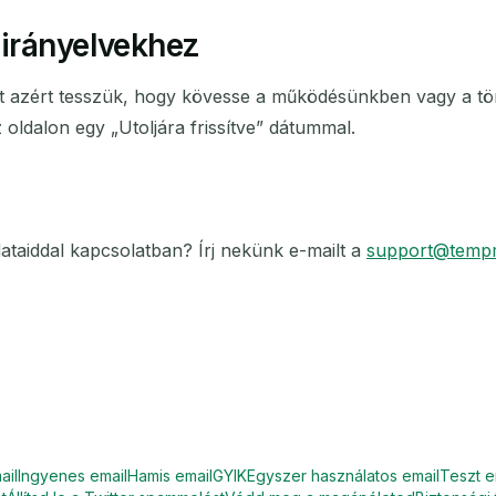
 irányelvekhez
t. Ezt azért tesszük, hogy kövesse a működésünkben vagy a
oldalon egy „Utoljára frissítve” dátummal.
ataiddal kapcsolatban? Írj nekünk e-mailt a
support@tempm
ail
Ingyenes email
Hamis email
GYIK
Egyszer használatos email
Teszt e