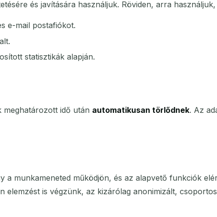
etésére és javítására használjuk. Röviden, arra használjuk,
s e-mail postafiókot.
lt.
sított statisztikák alapján.
ek meghatározott idő után
automatikusan törlődnek
. Az ad
ogy a munkameneted működjön, és az alapvető funkciók elé
 elemzést is végzünk, az kizárólag anonimizált, csoportos