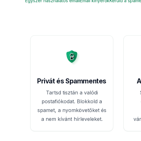
Egyszer használatos email
Email kinyerők
Kerüld a spame
Privát és Spammentes
A
Tartsd tisztán a valódi
postafiókodat. Blokkold a
spamet, a nyomkövetőket és
a nem kívánt hírleveleket.
vár