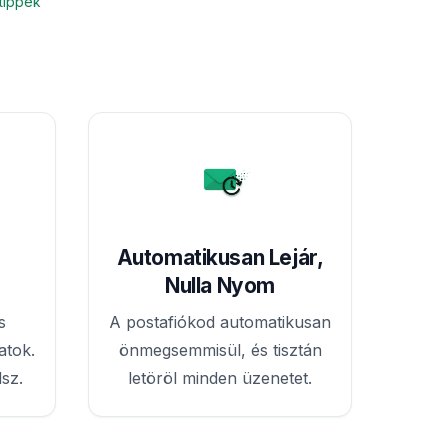
 tippek
Automatikusan Lejár,
Nulla Nyom
s
A postafiókod automatikusan
atok.
önmegsemmisül, és tisztán
sz.
letöröl minden üzenetet.