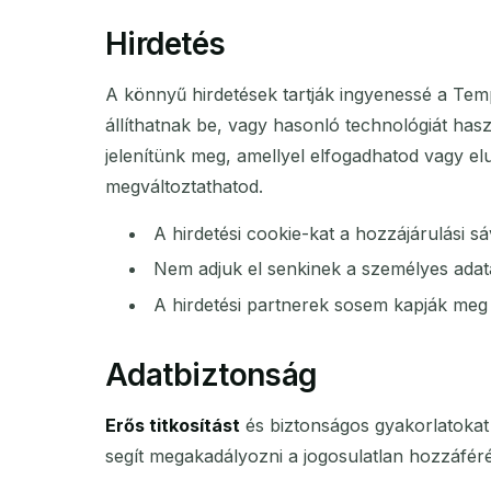
Hirdetés
A könnyű hirdetések tartják ingyenessé a Temp
állíthatnak be, vagy hasonló technológiát has
jelenítünk meg, amellyel elfogadhatod vagy elu
megváltoztathatod.
A hirdetési cookie-kat a hozzájárulási sá
Nem adjuk el senkinek a személyes adata
A hirdetési partnerek sosem kapják meg 
Adatbiztonság
Erős titkosítást
és biztonságos gyakorlatokat 
segít megakadályozni a jogosulatlan hozzáférés