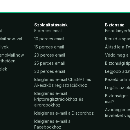
Szolgáltatásaink
Biztonság
l
5 perces email
Email kinyer
ail.now-val
10 perces email
Kerüld a spa
elvek
15 perces email
Állítsd le a 
TempMail.now
20 perces email
Védd meg a 
rthetően
25 perces email
Biztonsági t
telek
30 perces email
Legjobb ada
Ideiglenes e-mail ChatGPT és
Kezeld onli
AI-eszköz regisztrációkhoz
Legális az e
Ideiglenes e-mail
Biztonságos 
kriptoregisztrációkhoz és
mail?
airdropokhoz
Az ideiglene
Ideiglenes e-mail a Discordhoz
leveleket va
Ideiglenes e-mail a
Facebookhoz