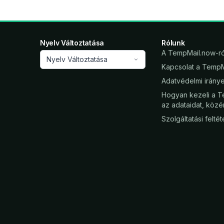
Nyelv Változtatása
Rólunk
A TempMail.now-ró
Nyelv Változtatása
Kapcsolat a TempM
Adatvédelmi irány
Hogyan kezeli a 
az adataidat, közé
Szolgáltatási felté