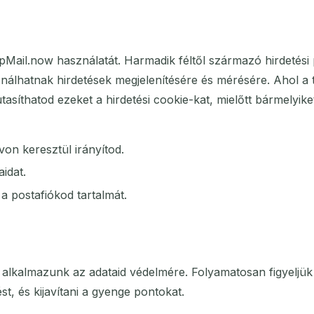
Mail.now használatát. Harmadik féltől származó hirdetési 
ználhatnak hirdetések megjelenítésére és mérésére. Ahol a 
tasíthatod ezeket a hirdetési cookie-kat, mielőtt bármelyik
von keresztül irányítod.
idat.
a postafiókod tartalmát.
alkalmazunk az adataid védelmére. Folyamatosan figyeljük a
t, és kijavítani a gyenge pontokat.