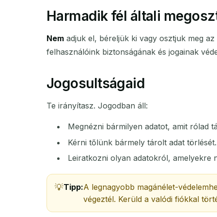
Harmadik fél általi megosz
Nem
adjuk el, béreljük ki vagy osztjuk meg a
felhasználóink biztonságának és jogainak véd
Jogosultságaid
Te irányítasz. Jogodban áll:
Megnézni bármilyen adatot, amit rólad tá
Kérni tőlünk bármely tárolt adat törlését.
Leiratkozni olyan adatokról, amelyekre 
Tipp:
A legnagyobb magánélet-védelemhez 
végeztél. Kerüld a valódi fiókkal tö