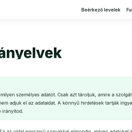
Beérkező levelek
Fu
rányelvek
milyen személyes adatot. Csak azt tároljuk, amire a szolg
m adjuk el az adataidat. A könnyű hirdetések tartják ingyen
 irányítod.
z az oldal egyszerű szavakkal elmondja, milyen adatokat k