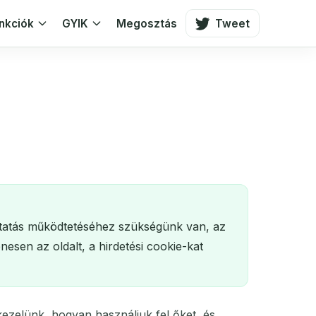
nkciók
GYIK
Megosztás
Tweet
áltatás működtetéséhez szükségünk van, az
esen az oldalt, a hirdetési cookie-kat
ezelünk, hogyan használjuk fel őket, és