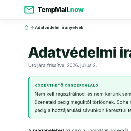
TempMail
.now
Adatvédelmi irányelvek
Adatvédelmi i
Utoljára frissítve: 2026. július 2.
KÖZÉRTHETŐ ÖSSZEFOGLALÓ
Nem kell regisztrálnod, és nem kérünk sem
üzeneteid pedig maguktól törlődnek. Soha ne
pedig a hozzájárulási sávunkon keresztül te
A
magánéleted
az első a TempMail.now-nál. E