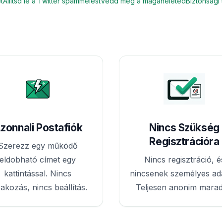
t
Állítsd le a Twitter spammelést
Védd meg a magánéleted
Biztonsági
zonnali Postafiók
Nincs Szükség
Regisztrációra
Szerezz egy működő
eldobható címet egy
Nincs regisztráció, é
kattintással. Nincs
nincsenek személyes ad
akozás, nincs beállítás.
Teljesen anonim marad