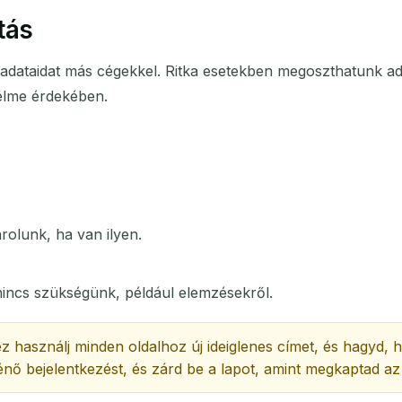
tás
z adataidat más cégekkel. Ritka esetekben megoszthatunk ad
elme érdekében.
rolunk, ha van ilyen.
nincs szükségünk, például elemzésekről.
használj minden oldalhoz új ideiglenes címet, és hagyd, h
rténő bejelentkezést, és zárd be a lapot, amint megkaptad a