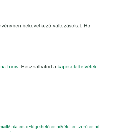
 törvényben bekövetkező változásokat. Ha
ail.now
. Használhatod a
kapcsolatfelvételi
mail
Minta email
Elégethető email
Véletlenszerű email