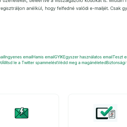
üzeneteket, beleértve a visszaigazoló kódokat is. Miután meg
egisztráljon anélkül, hogy felfedné valódi e-mailjét. Csak
ail
Ingyenes email
Hamis email
GYIK
Egyszer használatos email
Teszt e
t
Állítsd le a Twitter spammelést
Védd meg a magánéleted
Biztonsági