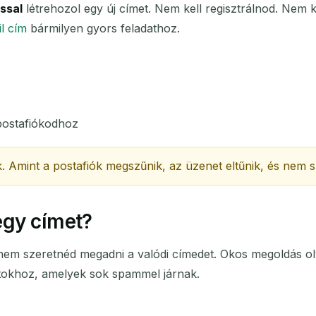
ssal
létrehozol egy új címet. Nem kell regisztrálnod. Nem
l cím
bármilyen gyors feladathoz.
TÁRGY
postafiókodhoz
. Amint a postafiók megszűnik, az üzenet eltűnik, és nem s
Várakozás bejövő emailekre...
egy címet?
Frissítés
 nem szeretnéd megadni a valódi címedet. Okos megoldás o
tokhoz, amelyek sok spammel járnak.