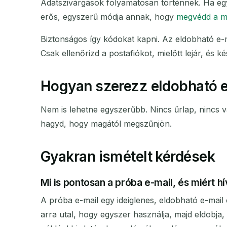
Adatszivárgások folyamatosan történnek. Ha egy 
erős, egyszerű módja annak, hogy
megvédd a m
Biztonságos így kódokat kapni. Az eldobható e-m
Csak ellenőrizd a postafiókot, mielőtt lejár, és ké
Hogyan szerezz eldobható e
Nem is lehetne egyszerűbb. Nincs űrlap, nincs v
hagyd, hogy magától megszűnjön.
Gyakran ismételt kérdések
Mi is pontosan a próba e-mail, és miért hí
A próba e-mail egy ideiglenes, eldobható e-mai
arra utal, hogy egyszer használja, majd eldobj