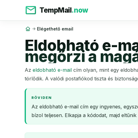
TempMail
.now
Elégethető email
Eldobható e-ma
megőrzi a magá
Az
eldobható e-mail
cím olyan, mint egy eldobh
törlődik. A valódi postafiókod tiszta és biztonsá
RÖVIDEN
Az eldobható e-mail cím egy ingyenes, egysz
bízol teljesen. Elkapja a kódodat, majd eltűni