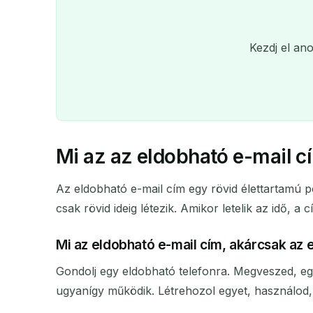
Kezdj el an
Mi az az eldobható e-mail c
Az eldobható e-mail cím egy rövid élettartamú p
csak rövid ideig létezik. Amikor letelik az idő, a
Mi az eldobható e-mail cím, akárcsak az 
Ki
Gondolj egy eldobható telefonra. Megveszed, eg
ugyanígy működik. Létrehozol egyet, használod