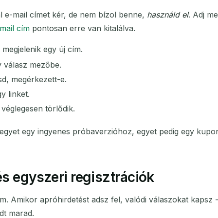
 e-mail címet kér, de nem bízol benne,
használd el
. Adj m
mail cím
pontosan erre van kitalálva.
megjelenik egy új cím.
gy válasz mezőbe.
ásd, megérkezett-e.
 linket.
 véglegesen törlődik.
j egyet egy ingyenes próbaverzióhoz, egyet pedig egy kup
és egyszeri regisztrációk
ím. Amikor apróhirdetést adsz fel, valódi válaszokat kapsz 
odt marad.