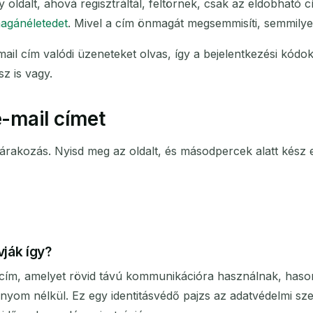
oldalt, ahová regisztráltál, feltörnek, csak az eldobható c
agánéletedet
. Mivel a cím önmagát megsemmisíti, semmil
ail cím valódi üzeneteket olvas, így a bejelentkezési kódo
sz is vagy.
-mail címet
árakozás. Nyisd meg az oldalt, és másodpercek alatt kész 
vják így?
l cím, amelyet rövid távú kommunikációra használnak, hason
a, nyom nélkül. Ez egy identitásvédő pajzs az adatvédelmi