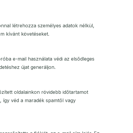
onnal létrehozza személyes adatok nélkül,
em kívánt követéseket.
próba e-mail használata védi az elsődleges
detéshez újat generáljon.
zített oldalainkon rövidebb időtartamot
uk, így véd a maradék spamtől vagy