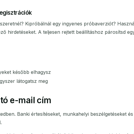
egisztrációk
t szeretnél? Kipróbálnál egy ingyenes próbaverziót? Haszn
 hirdetéseket. A teljesen rejtett beállításhoz párosítsd e
lyeket később elhagysz
gyszer látogatsz meg
tó e-mail cím
edben. Banki értesítéseket, munkahelyi beszélgetéseket és 
.