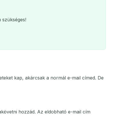
m szükséges!
neteket kap, akárcsak a normál e-mail címed. De
QR
tés
akövetni hozzád. Az eldobható e-mail cím