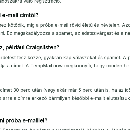
időszakra való regisztráció.
 e-mail címtől?
z kötődik, míg a próba e-mail rövid életű és névtelen. Az
árni. Ez megakadályozza a spamet, az adatszivárgást és a n
, például Craigslisten?
hirdetést tesz közzé, gyakran kap válaszokat és spamet. A 
hatja a címet. A TempMail.now megkönnyíti, hogy minden hir
címet 30 perc után (vagy akár már 5 perc után is, ha az idő
az arra a címre érkező bármilyen későbbi e-mailt elutasíts
i próba e-maillel?