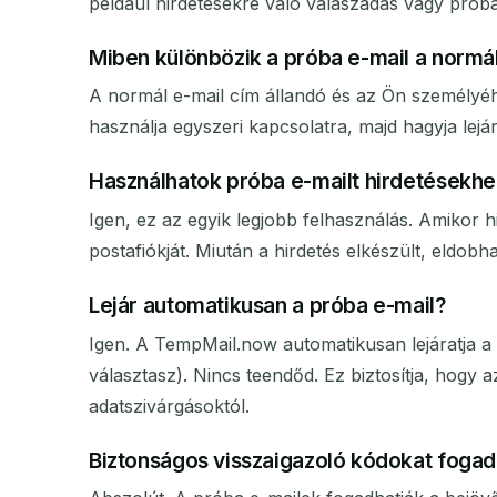
például hirdetésekre való válaszadás vagy próba
Miben különbözik a próba e-mail a normál
A normál e-mail cím állandó és az Ön személyéhe
használja egyszeri kapcsolatra, majd hagyja lej
Használhatok próba e-mailt hirdetésekhez
Igen, ez az egyik legjobb felhasználás. Amikor 
postafiókját. Miután a hirdetés elkészült, eldob
Lejár automatikusan a próba e-mail?
Igen. A TempMail.now automatikusan lejáratja a 
választasz). Nincs teendőd. Ez biztosítja, hogy 
adatszivárgásoktól.
Biztonságos visszaigazoló kódokat fogadn