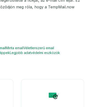
erősítette a fiókját, az e-mail cím lejár. Ez
 győződjön meg róla, hogy a TempMail.now
mail
Minta email
Véletlenszerű email
 tippek
Legjobb adatvédelmi eszközök