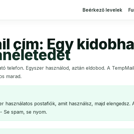
Beérkező levelek
Fu
il cím: Egy kidobha
néletedet
ató telefon. Egyszer használod, aztán eldobod. A TempMail
gos marad.
er használatos postafiók, amit használsz, majd elengedsz
k - Se spam, se nyom.