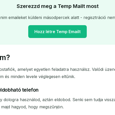
Szerezzd meg a Temp Mailt most
onim emaileket küldeni másodpercek alatt - regisztráció ne
Hozz létre Temp Emailt
ím?
A ideiglenes email címed:
ostafiók, amelyet egyetlen feladatra használsz. Valódi üze
Másolás
 cím és minden levele véglegesen eltűnik.
eldobható telefon
választott törlése
Email cím módosítása
Frissí
y dologra használod, aztán eldobod. Senki sem tudja vissz
, majd hagyod, hogy megszűnjön.
Következő frissítés
15
másodperc múlva