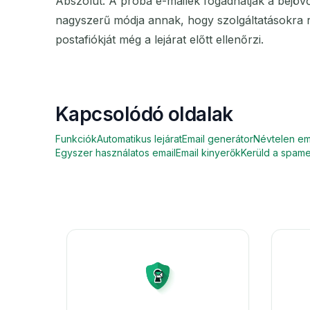
Abszolút. A próba e-mailek fogadhatják a bejövő 
nagyszerű módja annak, hogy szolgáltatásokra r
postafiókját még a lejárat előtt ellenőrzi.
Kapcsolódó oldalak
Funkciók
Automatikus lejárat
Email generátor
Névtelen em
Egyszer használatos email
Email kinyerők
Kerüld a spame