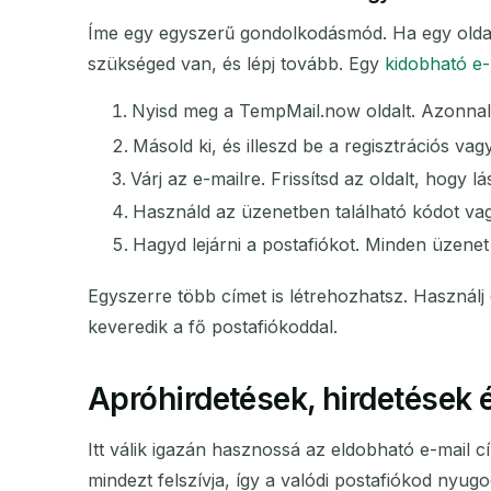
Íme egy egyszerű gondolkodásmód. Ha egy oldal
szükséged van, és lépj tovább. Egy
kidobható e-
Nyisd meg a TempMail.now oldalt. Azonnal 
Másold ki, és illeszd be a regisztrációs va
Várj az e-mailre. Frissítsd az oldalt, hogy l
Használd az üzenetben található kódot vagy
Hagyd lejárni a postafiókot. Minden üzenet
Egyszerre több címet is létrehozhatsz. Használ
keveredik a fő postafiókoddal.
Apróhirdetések, hirdetések 
Itt válik igazán hasznossá az eldobható e-mail c
mindezt felszívja, így a valódi postafiókod nyug