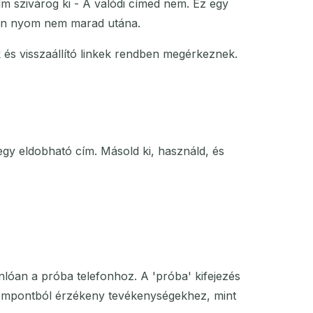
ím szivárog ki - A valódi címed nem. Ez egy
yen nyom nem marad utána.
k és visszaállító linkek rendben megérkeznek.
egy eldobható cím. Másold ki, használd, és
lóan a próba telefonhoz. A 'próba' kifejezés
 szempontból érzékeny tevékenységekhez, mint