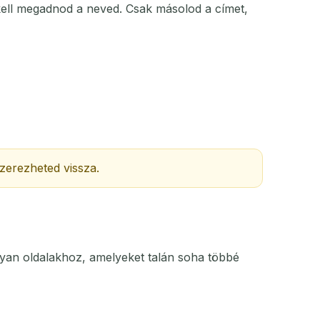
 kell megadnod a neved. Csak másolod a címet,
MŰVELET
zerezheted vissza.
lyan oldalakhoz, amelyeket talán soha többé