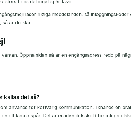
örstörs finns det inget spår kvar.
n engångsmejl läser riktiga meddelanden, så inloggningskode
 så är du klar.
jl
gen väntan. Öppna sidan så är en engångsadress redo på någ
r kallas det så?
ss som används för kortvarig kommunikation, liknande en br
 att lämna spår. Det är en identitetssköld för integritetsk