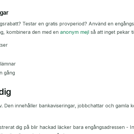
ngar
gsrabatt? Testar en gratis provperiod? Använd en engångsme
ning, kombinera den med en
anonym mejl
så att inget pekar til
tser
 lämnar
n gång
dig
 liv. Den innehåller bankaviseringar, jobbchattar och gamla k
rerat dig på blir hackad läcker bara engångsadressen - Inte d