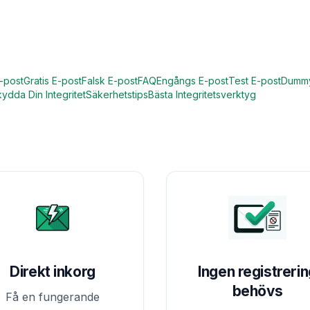
-post
Gratis E-post
Falsk E-post
FAQ
Engångs E-post
Test E-post
Dummy
ydda Din Integritet
Säkerhetstips
Bästa Integritetsverktyg
Direkt inkorg
Ingen registreri
behövs
Få en fungerande