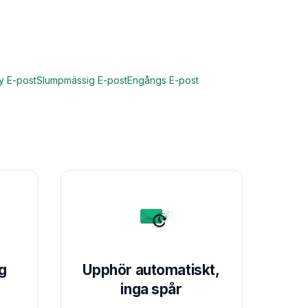
 E-post
Slumpmässig E-post
Engångs E-post
ng
Upphör automatiskt,
inga spår