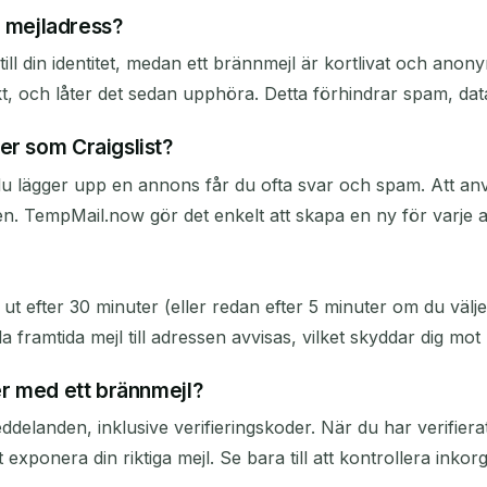
ig mejladress?
ll din identitet, medan ett brännmejl är kortlivat och anony
t, och låter det sedan upphöra. Detta förhindrar spam, dat
er som Craigslist?
u lägger upp en annons får du ofta svar och spam. Att anv
en. TempMail.now gör det enkelt att skapa en ny för varje 
t efter 30 minuter (eller redan efter 5 minuter om du välje
lla framtida mejl till adressen avvisas, vilket skyddar dig mo
er med ett brännmejl?
landen, inklusive verifieringskoder. När du har verifierat
 att exponera din riktiga mejl. Se bara till att kontrollera 