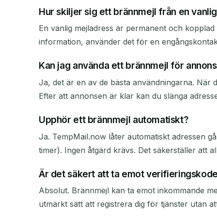
Hur skiljer sig ett brännmejl från en vanl
En vanlig mejladress är permanent och kopplad ti
information, använder det för en engångskontak
Kan jag använda ett brännmejl för annons
Ja, det är en av de bästa användningarna. När d
Efter att annonsen är klar kan du slänga adress
Upphör ett brännmejl automatiskt?
Ja. TempMail.now låter automatiskt adressen gå u
timer). Ingen åtgärd krävs. Det säkerställer att a
Är det säkert att ta emot verifieringskod
Absolut. Brännmejl kan ta emot inkommande medde
utmärkt sätt att registrera dig för tjänster utan