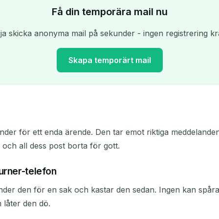
Få din temporära mail nu
ja skicka anonyma mail på sekunder - ingen registrering kr
Skapa temporärt mail
Din tillfälliga e-postadress:
nder för ett enda ärende. Den tar emot riktiga meddelanden
Kopiera
 och all dess post borta för gott.
urner-telefon
Ta bort valda
Ändra e-post
Uppdatera
er den för en sak och kastar den sedan. Ingen kan spåra de
låter den dö.
Nästa uppdatering om
15
sekunder