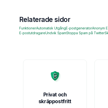
Relaterade sidor
Funktioner
Automatisk Utgång
E-postgenerator
Anonym E
E-postutdragare
Undvik Spam
Stoppa Spam på Twitter
Sk
Privat och
skräppostfritt