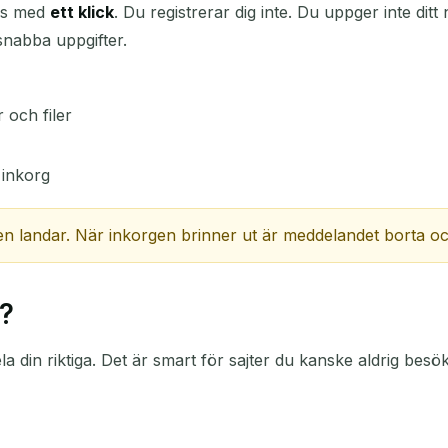
ess med
ett klick
. Du registrerar dig inte. Du uppger inte di
snabba uppgifter.
ÄMNE
 och filer
a inkorg
landar. När inkorgen brinner ut är meddelandet borta och d
Väntar på inkommande e-post...
?
Uppdatera
ela din riktiga. Det är smart för sajter du kanske aldrig be