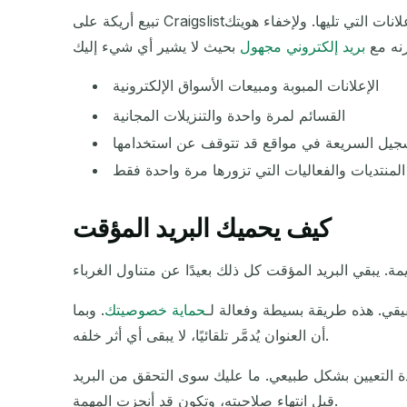
تبيع أريكة على Craigslist؟ تحصل على قسيمة لمرة واحدة؟ تجرّب اشتراكًا مجانيًا؟ استخدم بريدًا مؤقتًا. ستحصل على الرسالة التي تريدها وتتجنب الإعلانات التي تليها. ولإخفاء هويتك
رنه مع
بريد إلكتروني مجهول
الإعلانات المبوبة ومبيعات الأسواق الإلكترونية
القسائم لمرة واحدة والتنزيلات المجانية
جيل السريعة في مواقع قد تتوقف عن استخدامها
المنتديات والفعاليات التي تزورها مرة واحدة فقط
كيف يحميك البريد المؤقت
يقي. هذه طريقة بسيطة وفعالة لـ
حماية خصوصيتك
. وبما
أن العنوان يُدمَّر تلقائيًا، لا يبقى أي أثر خلفه.
دة التعيين بشكل طبيعي. ما عليك سوى التحقق من البريد
قبل انتهاء صلاحيته، وتكون قد أنجزت المهمة.