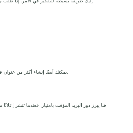
إليك طريقة بسيطة للتفكير في الأمر. إذا طلب م
يمكنك أيضًا إنشاء أكثر من عنوان في الوقت نفسه. استخدم واحدًا للتجربة المجانية وآخر للقسيمة. يبقى كل عنوان منفصلًا تمامًا، فلا يختلط شيء ببريدك الرئيسي.
هنا يبرز دور البريد المؤقت بامتياز. فعندما تنشر إعلان