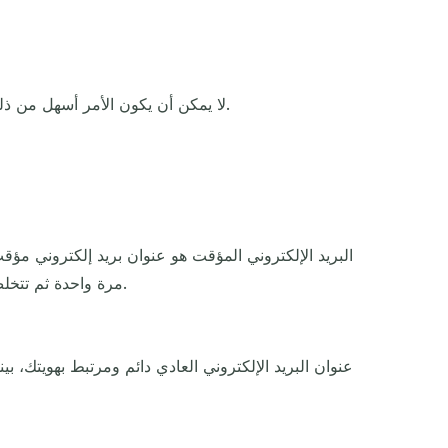
لا يمكن أن يكون الأمر أسهل من ذلك. لا نموذج ولا انتظار. افتح الصفحة، وسيكون العنوان المؤقت جاهزًا خلال ثوانٍ. انسخه، استخدمه، ودعه ينتهي من تلقاء نفسه.
البريد الإلكتروني المؤقت هو عنوان بريد إلكتروني م
مرة واحدة ثم تتخلص منه دون ترك أي أثر. إنه درع للهوية للأنشطة الحساسة للخصوصية مثل الرد على الإعلانات المبوبة أو الاشتراك في التجارب.
عنوان البريد الإلكتروني العادي دائم ومرتبط بهويتك، 