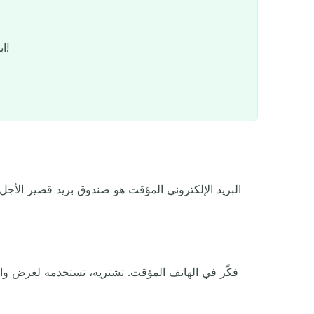
ابدأ في إرسال رسائل بريد إلكتروني مجهولة في ثوانٍ - لا حاجة للتسجيل!
البريد الإلكتروني المؤقت هو صندوق بريد قصير الأجل 
الاستجا
السري
فكّر في الهاتف المؤقت. تشتريه، تستخدمه لغرض واحد،