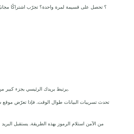
يرتبط بريدك الرئيسي بجزء كبير من حياتك. فهو يحتفظ بتنبيهات البنك، ومحادثات العمل، والحسابات القديمة. يبقي البريد المؤقت كل ذلك بعيدًا عن متناول الغرباء.
تحدث تسريبات البيانات طوال الوقت. فإذا تعرّض موقع س
من الآمن استلام الرموز بهذه الطريقة. يستقبل البري