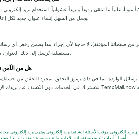
مبوباً، غالباً ما تتلقى ردوداً وبريداً عشوائياً. استخدام بريد إلكترو
الإعلان، يمكنك التخلص من العنوان. TempMail.now يجعل من السهل إنشاء عنوان جديد لكل إعلان.
ه
مستقبلية تُرسل إلى ذلك العنوان، مما يحميك من البريد المزعج المتبقي أو تسريبات البيانات.
هل من الآمن ت
 الرسائل الواردة، بما في ذلك رموز التحقق. بمجرد التحقق من حسابك، 
ري
بريد إلكتروني مؤقت
الأسئلة الشائعة
بريد إلكتروني وهمي
بريد إلكتروني مجان
أفضل أدوات الخصوصية
نصائح الأمان
حماية خصوصيتك
وقف البريد العشوا