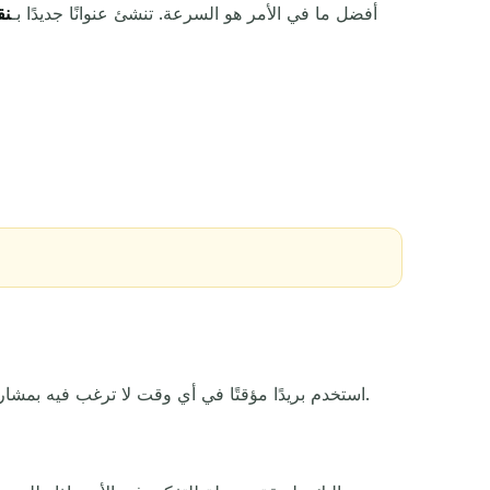
أفضل ما في الأمر هو السرعة. تنشئ عنوانًا جديدًا بـ
نق
الإجراء
استخدم بريدًا مؤقتًا في أي وقت لا ترغب فيه بمشاركة بريدك الحقيقي. إنه خيار ذكي للمواقع التي قد لا تزورها مرة أخرى، وللعروض التي تجلب معها الكثير من الرسائل المزعجة.