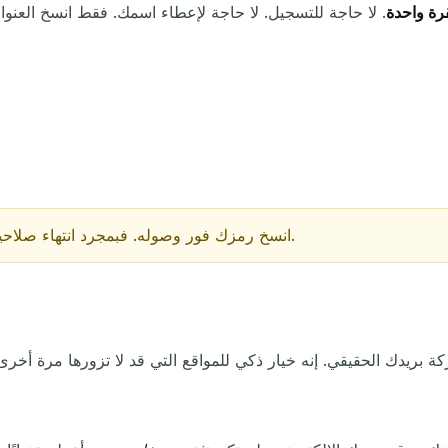
رة واحدة
. لا حاجة للتسجيل. لا حاجة لإعطاء اسمك. فقط انسخ العنوان 
التحديث التالي في
15
ثواني
الموضوع
انسخ رمزك فور وصوله. فبمجرد انتهاء صلاحية البريد، تختفي الرسالة ولا يمكنك استعادتها.
في انتظار رسائل البريد الإلكتروني الواردة...
تحديث