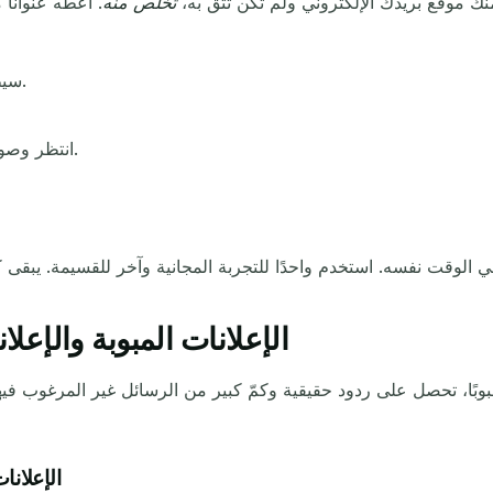
نك موقع بريدك الإلكتروني ولم تكن تثق به،
تخلص منه
. أعطه عنوانًا
افتح TempMail.now. سيظهر عنوان جديد على الفور.
انتظر وصول الرسالة. اضغط على تحديث لرؤيتها فور وصولها.
الإعلانات المبوبة والإع
ًا مبوبًا، تحصل على ردود حقيقية وكمّ كبير من الرسائل غير المرغوب 
الإعلانا