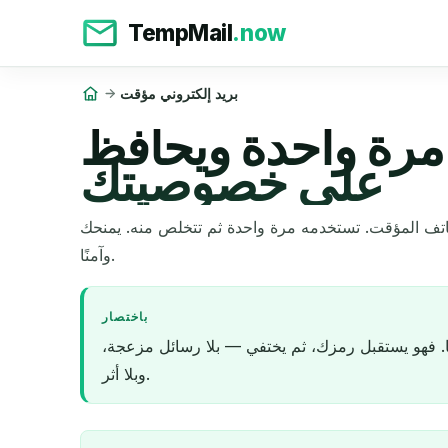
TempMail
.now
بريد إلكتروني مؤقت
 مرة واحدة ويحافظ
على خصوصيتك
ثم تتخلص منه. يمنحك TempMail.now واحدًا مجانًا، وهو يحذف نفسه تلقائيًا. يبقى صندوق بريدك الحقيقي نظيفًا
وآمنًا.
باختصار
مًا. فهو يستقبل رمزك، ثم يختفي — بلا رسائل مزعجة،
وبلا أثر.