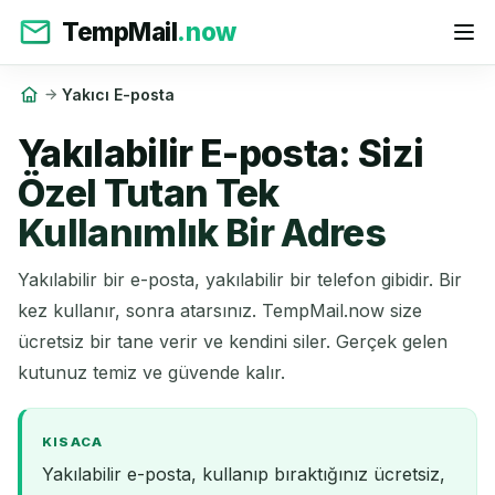
TempMail
.now
Yakıcı E-posta
Yakılabilir E-posta: Sizi
Özel Tutan Tek
Kullanımlık Bir Adres
Yakılabilir bir e-posta, yakılabilir bir telefon gibidir. Bir
kez kullanır, sonra atarsınız. TempMail.now size
ücretsiz bir tane verir ve kendini siler. Gerçek gelen
kutunuz temiz ve güvende kalır.
KISACA
Yakılabilir e-posta, kullanıp bıraktığınız ücretsiz,