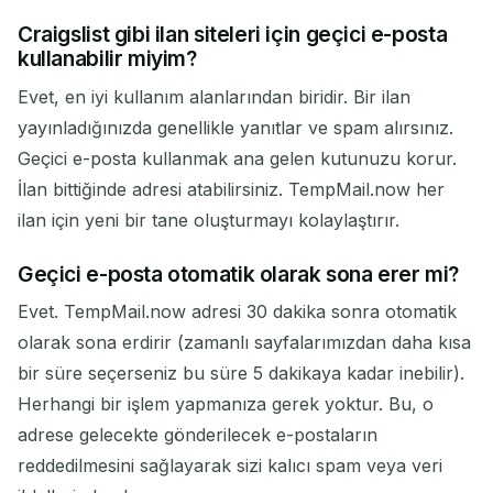
Craigslist gibi ilan siteleri için geçici e-posta
kullanabilir miyim?
Evet, en iyi kullanım alanlarından biridir. Bir ilan
yayınladığınızda genellikle yanıtlar ve spam alırsınız.
Geçici e-posta kullanmak ana gelen kutunuzu korur.
İlan bittiğinde adresi atabilirsiniz. TempMail.now her
ilan için yeni bir tane oluşturmayı kolaylaştırır.
Geçici e-posta otomatik olarak sona erer mi?
Evet. TempMail.now adresi 30 dakika sonra otomatik
olarak sona erdirir (zamanlı sayfalarımızdan daha kısa
bir süre seçerseniz bu süre 5 dakikaya kadar inebilir).
Herhangi bir işlem yapmanıza gerek yoktur. Bu, o
adrese gelecekte gönderilecek e-postaların
reddedilmesini sağlayarak sizi kalıcı spam veya veri