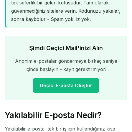
tek seferlik bir gelen kutusudur. Tam olarak
güvenmediğiniz sitelere verin. Kodunuzu yakalar,
sonra kaybolur - Spam yok, iz yok.
Şimdi Geçici Mail'inizi Alın
Anonim e-postalar göndermeye birkaç saniye
içinde başlayın - kayıt gerektirmiyor!
Geçici E-posta Oluştur
Yakılabilir E-posta Nedir?
Geçici E-posta Adresiniz:
Yakılabilir e-posta, tek bir iş için kullandığınız kısa