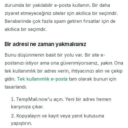
durumda bir yakılabilir e-posta kullanın. Bir daha
ziyaret etmeyeceğiniz siteler için akıllıca bir seçimdir.
Beraberinde çok fazla spam getiren fırsatlar için de
akıllıca bir seçimdir.
Bir adresi ne zaman yakmalısınız
Bunu düşünmenin basit bir yolu var. Bir site e-
postanızı istiyor ama ona güvenmiyorsanız,
yakın
. Ona
tek kullanımlık bir adres verin, ihtiyacınızı alın ve çekip
gidin.
Tek kullanımlık e-posta
tam olarak bunun için
tasarlandı.
TempMail.now'u açın. Yeni bir adres hemen
karşınıza çıkar.
Kopyalayın ve kayıt veya yanıt kutusuna
yapıştırın.