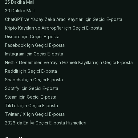
25 Dakika Mail
30 Dakika Mail
ChatGPT ve Yapay Zeka Aracı Kayıtları için Geçici E-posta
Kripto Kayıtları ve Airdrop'lar için Geçici E-posta
Discord için Geçici E-posta
Facebook için Geçici E-posta
Instagram için Geçici E-posta
Netflix Denemeleri ve Yayın Hizmeti Kayıtları için Geçici E-posta
Reddit için Geçici E-posta
Snapchat için Geçici E-posta
Spotify için Geçici E-posta
Steam için Geçici E-posta
TikTok için Geçici E-posta
Twitter / X için Geçici E-posta
2026'da En İyi Geçici E-posta Hizmetleri