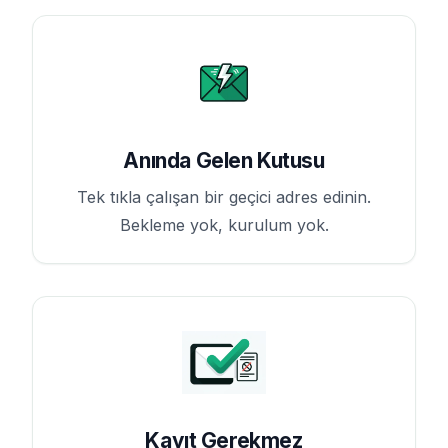
Anında Gelen Kutusu
Tek tıkla çalışan bir geçici adres edinin.
Bekleme yok, kurulum yok.
Kayıt Gerekmez