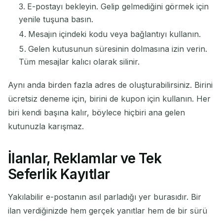
E-postayı bekleyin. Gelip gelmediğini görmek için
yenile tuşuna basın.
Mesajın içindeki kodu veya bağlantıyı kullanın.
Gelen kutusunun süresinin dolmasına izin verin.
Tüm mesajlar kalıcı olarak silinir.
Aynı anda birden fazla adres de oluşturabilirsiniz. Birini
ücretsiz deneme için, birini de kupon için kullanın. Her
biri kendi başına kalır, böylece hiçbiri ana gelen
kutunuzla karışmaz.
İlanlar, Reklamlar ve Tek
Seferlik Kayıtlar
Yakılabilir e-postanın asıl parladığı yer burasıdır. Bir
ilan verdiğinizde hem gerçek yanıtlar hem de bir sürü