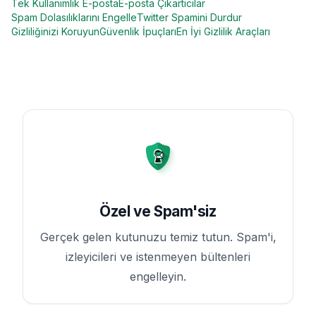
Tek Kullanımlık E-posta
E-posta Çıkartıcılar
Spam Dolasılıklarını Engelle
Twitter Spamini Durdur
Gizliliğinizi Koruyun
Güvenlik İpuçları
En İyi Gizlilik Araçları
Özel ve Spam'siz
Gerçek gelen kutunuzu temiz tutun. Spam'i,
izleyicileri ve istenmeyen bültenleri
engelleyin.