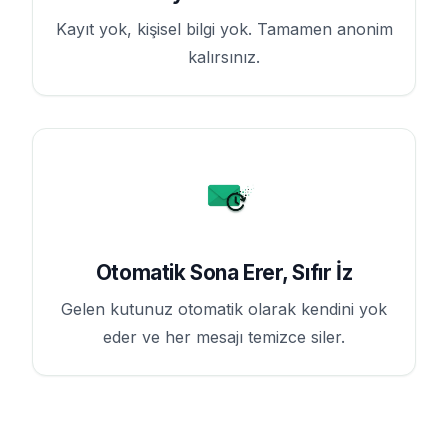
Kayıt yok, kişisel bilgi yok. Tamamen anonim
kalırsınız.
Otomatik Sona Erer, Sıfır İz
Gelen kutunuz otomatik olarak kendini yok
eder ve her mesajı temizce siler.