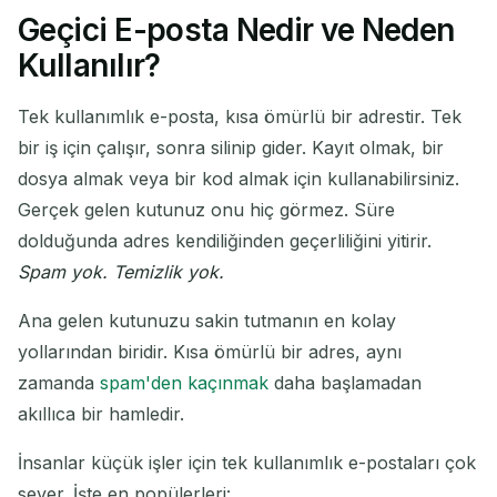
Geçici E-posta Nedir ve Neden
Geçici E-posta Adresiniz:
Kullanılır?
Tek kullanımlık e-posta, kısa ömürlü bir adrestir. Tek
bir iş için çalışır, sonra silinip gider. Kayıt olmak, bir
Kopyala
QR
dosya almak veya bir kod almak için kullanabilirsiniz.
Gerçek gelen kutunuz onu hiç görmez. Süre
dolduğunda adres kendiliğinden geçerliliğini yitirir.
Seçilenleri Sil
E-postayı Değiştir
Spam yok. Temizlik yok.
Ana gelen kutunuzu sakin tutmanın en kolay
Yenile
yollarından biridir. Kısa ömürlü bir adres, aynı
zamanda
spam'den kaçınmak
daha başlamadan
Sonraki yenileme
15
saniye içinde
akıllıca bir hamledir.
GÖNDEREN
KONU
EYLEM
İnsanlar küçük işler için tek kullanımlık e-postaları çok
sever. İşte en popülerleri: