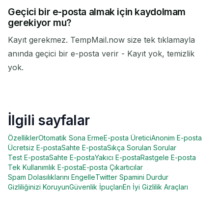
Geçici bir e-posta almak için kaydolmam
gerekiyor mu?
Kayıt gerekmez. TempMail.now size tek tıklamayla
anında geçici bir e-posta verir - Kayıt yok, temizlik
yok.
İlgili sayfalar
Özellikler
Otomatik Sona Erme
E-posta Üretici
Anonim E-posta
Ücretsiz E-posta
Sahte E-posta
Sıkça Sorulan Sorular
Test E-posta
Sahte E-posta
Yakıcı E-posta
Rastgele E-posta
Tek Kullanımlık E-posta
E-posta Çıkartıcılar
Spam Dolasılıklarını Engelle
Twitter Spamini Durdur
Gizliliğinizi Koruyun
Güvenlik İpuçları
En İyi Gizlilik Araçları