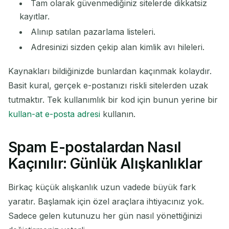
Tam olarak güvenmediğiniz sitelerde dikkatsiz
kayıtlar.
Alınıp satılan pazarlama listeleri.
Adresinizi sizden çekip alan kimlik avı hileleri.
Gelen e-postaları bekliyor...
Kaynakları bildiğinizde bunlardan kaçınmak kolaydır.
Basit kural, gerçek e-postanızı riskli sitelerden uzak
Yenile
tutmaktır. Tek kullanımlık bir kod için bunun yerine bir
kullan-at e-posta adresi
kullanın.
Spam E-postalardan Nasıl
Kaçınılır: Günlük Alışkanlıklar
Birkaç küçük alışkanlık uzun vadede büyük fark
yaratır. Başlamak için özel araçlara ihtiyacınız yok.
Sadece gelen kutunuzu her gün nasıl yönettiğinizi