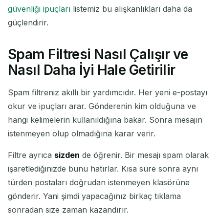
güvenliği ipuçları
listemiz bu alışkanlıkları daha da
güçlendirir.
Spam Filtresi Nasıl Çalışır ve
Nasıl Daha İyi Hale Getirilir
Spam filtreniz akıllı bir yardımcıdır. Her yeni e-postayı
okur ve ipuçları arar. Gönderenin kim olduğuna ve
hangi kelimelerin kullanıldığına bakar. Sonra mesajın
istenmeyen olup olmadığına karar verir.
Filtre ayrıca
sizden
de öğrenir. Bir mesajı spam olarak
işaretlediğinizde bunu hatırlar. Kısa süre sonra aynı
türden postaları doğrudan istenmeyen klasörüne
gönderir. Yani şimdi yapacağınız birkaç tıklama
sonradan size zaman kazandırır.