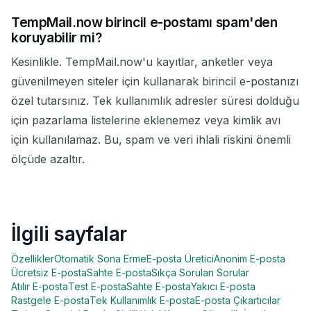
TempMail.now birincil e-postamı spam'den
koruyabilir mi?
Kesinlikle. TempMail.now'u kayıtlar, anketler veya
güvenilmeyen siteler için kullanarak birincil e-postanızı
özel tutarsınız. Tek kullanımlık adresler süresi dolduğu
için pazarlama listelerine eklenemez veya kimlik avı
için kullanılamaz. Bu, spam ve veri ihlali riskini önemli
ölçüde azaltır.
İlgili sayfalar
Özellikler
Otomatik Sona Erme
E-posta Üretici
Anonim E-posta
Ücretsiz E-posta
Sahte E-posta
Sıkça Sorulan Sorular
Atılır E-posta
Test E-posta
Sahte E-posta
Yakıcı E-posta
Rastgele E-posta
Tek Kullanımlık E-posta
E-posta Çıkartıcılar