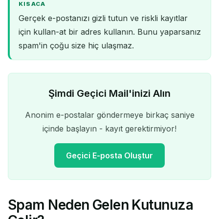
KISACA
Gerçek e-postanızı gizli tutun ve riskli kayıtlar
için kullan-at bir adres kullanın. Bunu yaparsanız
spam'in çoğu size hiç ulaşmaz.
Şimdi Geçici Mail'inizi Alın
Anonim e-postalar göndermeye birkaç saniye
içinde başlayın - kayıt gerektirmiyor!
Geçici E-posta Oluştur
Spam Neden Gelen Kutunuza
Geçici E-posta Adresiniz: