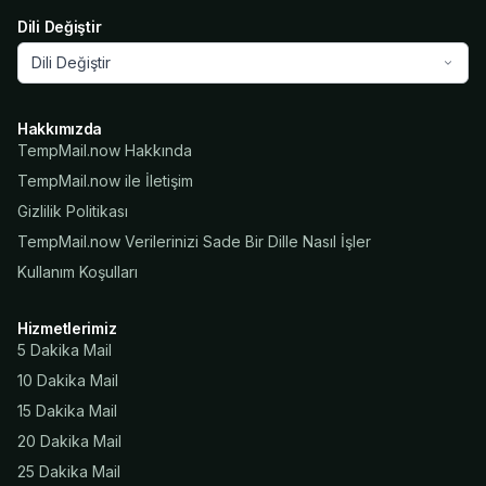
Dili Değiştir
Dili Değiştir
Hakkımızda
TempMail.now Hakkında
TempMail.now ile İletişim
Gizlilik Politikası
TempMail.now Verilerinizi Sade Bir Dille Nasıl İşler
Kullanım Koşulları
Hizmetlerimiz
5 Dakika Mail
10 Dakika Mail
15 Dakika Mail
20 Dakika Mail
25 Dakika Mail