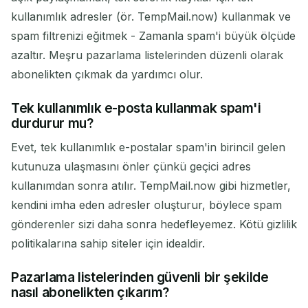
kullanımlık adresler (ör. TempMail.now) kullanmak ve
spam filtrenizi eğitmek - Zamanla spam'i büyük ölçüde
azaltır. Meşru pazarlama listelerinden düzenli olarak
abonelikten çıkmak da yardımcı olur.
Tek kullanımlık e-posta kullanmak spam'i
durdurur mu?
Evet, tek kullanımlık e-postalar spam'in birincil gelen
kutunuza ulaşmasını önler çünkü geçici adres
kullanımdan sonra atılır. TempMail.now gibi hizmetler,
kendini imha eden adresler oluşturur, böylece spam
gönderenler sizi daha sonra hedefleyemez. Kötü gizlilik
politikalarına sahip siteler için idealdir.
Pazarlama listelerinden güvenli bir şekilde
nasıl abonelikten çıkarım?