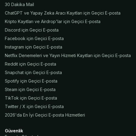
30 Dakika Mail
ChatGPT ve Yapay Zeka Aracı Kayıtları için Geçici E-posta
Kripto Kayıtları ve Airdrop'lar için Geçici E-posta
Discord için Geçici E-posta
Facebook için Geçici E-posta
Instagram için Geçici E-posta
Netflix Denemeleri ve Yayın Hizmeti Kayıtları için Geçici E-posta
Reddit için Geçici E-posta
Snapchat için Geçici E-posta
Spotify için Geçici E-posta
Steam için Geçici E-posta
TikTok için Geçici E-posta
Twitter / X için Geçici E-posta
2026'da En İyi Geçici E-posta Hizmetleri
Güvenlik