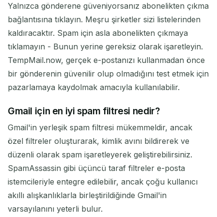
Yalnızca gönderene güveniyorsanız abonelikten çıkma
bağlantısına tıklayın. Meşru şirketler sizi listelerinden
kaldıracaktır. Spam için asla abonelikten çıkmaya
tıklamayın - Bunun yerine gereksiz olarak işaretleyin.
TempMail.now, gerçek e-postanızı kullanmadan önce
bir gönderenin güvenilir olup olmadığını test etmek için
pazarlamaya kaydolmak amacıyla kullanılabilir.
Gmail için en iyi spam filtresi nedir?
Gmail'in yerleşik spam filtresi mükemmeldir, ancak
özel filtreler oluşturarak, kimlik avını bildirerek ve
düzenli olarak spam işaretleyerek geliştirebilirsiniz.
SpamAssassin gibi üçüncü taraf filtreler e-posta
istemcileriyle entegre edilebilir, ancak çoğu kullanıcı
akıllı alışkanlıklarla birleştirildiğinde Gmail'in
varsayılanını yeterli bulur.