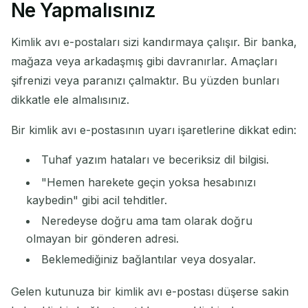
Ne Yapmalısınız
Kimlik avı e-postaları sizi kandırmaya çalışır. Bir banka,
mağaza veya arkadaşmış gibi davranırlar. Amaçları
şifrenizi veya paranızı çalmaktır. Bu yüzden bunları
dikkatle ele almalısınız.
Bir kimlik avı e-postasının uyarı işaretlerine dikkat edin:
Tuhaf yazım hataları ve beceriksiz dil bilgisi.
"Hemen harekete geçin yoksa hesabınızı
kaybedin" gibi acil tehditler.
Neredeyse doğru ama tam olarak doğru
olmayan bir gönderen adresi.
Beklemediğiniz bağlantılar veya dosyalar.
Gelen kutunuza bir kimlik avı e-postası düşerse sakin