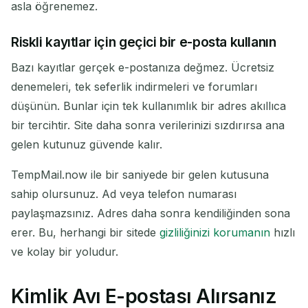
asla öğrenemez.
Riskli kayıtlar için geçici bir e-posta kullanın
Bazı kayıtlar gerçek e-postanıza değmez. Ücretsiz
denemeleri, tek seferlik indirmeleri ve forumları
düşünün. Bunlar için tek kullanımlık bir adres akıllıca
bir tercihtir. Site daha sonra verilerinizi sızdırırsa ana
gelen kutunuz güvende kalır.
TempMail.now ile bir saniyede bir gelen kutusuna
sahip olursunuz. Ad veya telefon numarası
paylaşmazsınız. Adres daha sonra kendiliğinden sona
erer. Bu, herhangi bir sitede
gizliliğinizi korumanın
hızlı
ve kolay bir yoludur.
Kimlik Avı E-postası Alırsanız