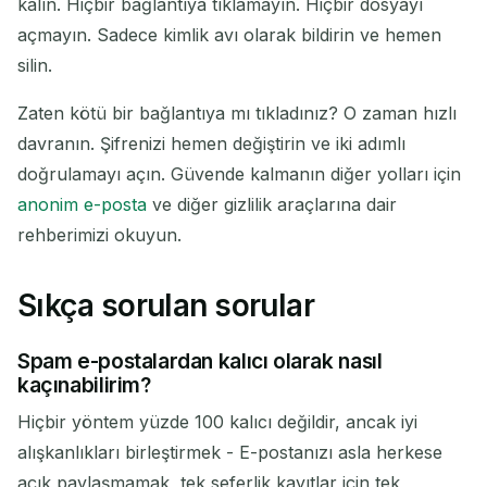
kalın. Hiçbir bağlantıya tıklamayın. Hiçbir dosyayı
açmayın. Sadece kimlik avı olarak bildirin ve hemen
silin.
Zaten kötü bir bağlantıya mı tıkladınız? O zaman hızlı
davranın. Şifrenizi hemen değiştirin ve iki adımlı
doğrulamayı açın. Güvende kalmanın diğer yolları için
anonim e-posta
ve diğer gizlilik araçlarına dair
rehberimizi okuyun.
Sıkça sorulan sorular
Spam e-postalardan kalıcı olarak nasıl
kaçınabilirim?
Hiçbir yöntem yüzde 100 kalıcı değildir, ancak iyi
alışkanlıkları birleştirmek - E-postanızı asla herkese
açık paylaşmamak, tek seferlik kayıtlar için tek