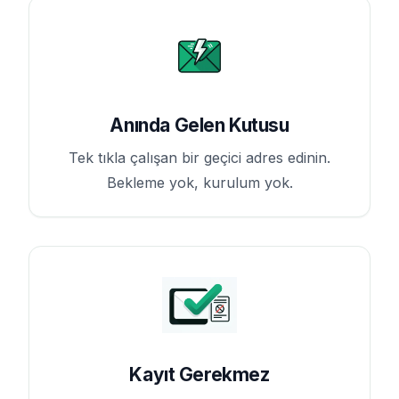
Anında Gelen Kutusu
Tek tıkla çalışan bir geçici adres edinin.
Bekleme yok, kurulum yok.
Kayıt Gerekmez