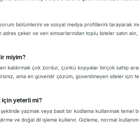
, yorum bölümlerini ve sosyal medya profillerini tarayarak
an adres çeker ve veri simsarlarından toplu listeler satın alı
lir miyim?
men kaldırmak çok zordur, çünkü kopyalar birçok sahip arasın
rsiniz, ama en güvenilir çözüm, güvenilmeyen siteler için tek
için yeterli mi?
m' şeklinde yazmak veya basit bir kodlama kullanmak temel bot
ştirme ve doğal dil işleme kullanır. Gizleme, normal kullanı