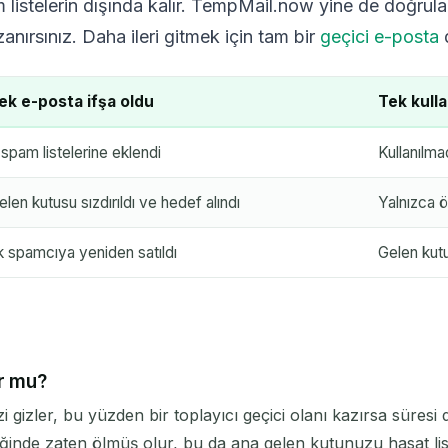
m listelerin dışında kalır. TempMail.now yine de doğrula
nırsınız. Daha ileri gitmek için tam bir
geçici e-posta
d
ek e-posta ifşa oldu
Tek kulla
 spam listelerine eklendi
Kullanılma
len kutusu sızdırıldı ve hedef alındı
Yalnızca öl
k spamcıya yeniden satıldı
Gelen kut
ur mu?
i gizler, bu yüzden bir toplayıcı geçici olanı kazırsa süres
ğinde zaten ölmüş olur, bu da ana gelen kutunuzu hasat lis