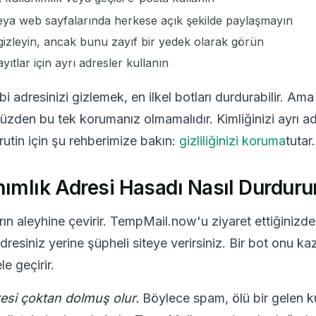
veya web sayfalarında herkese açık şekilde paylaşmayın
zleyin, ancak bunu zayıf bir yedek olarak görün
yıtlar için ayrı adresler kullanın
 adresinizi gizlemek, en ilkel botları durdurabilir. Ama 
 yüzden bu tek korumanız olmamalıdır. Kimliğinizi ayrı a
 rutin için şu rehberimize bakın:
gizliliğinizi koruma
tutar.
ımlık Adresi Hasadı Nasıl Durduru
rın aleyhine çevirir. TempMail.now'u ziyaret ettiğinizde 
resiniz yerine şüpheli siteye verirsiniz. Bir bot onu kazı
e geçirir.
esi çoktan dolmuş olur.
Böylece spam, ölü bir gelen k