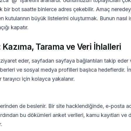
ızca '@' işaretini ararlardı. Günümüzün toplayıcıları ço
Seçilenleri Sil
E-postayı Değiştir
Yenile
 Tek bir bot saatte binlerce adres çekebilir. Amaç ner
Sonraki yenileme
15
saniye içinde
n kutularının büyük listelerini oluşturmak. Bunun nasıl 
çığı kapatır.
KONU
: Kazıma, Tarama ve Veri İhlalleri
i ziyaret eder, sayfadan sayfaya bağlantıları takip ed
erleri ve sosyal medya profilleri başlıca hedeflerdir. İn
r tarayıcı için kolayca yakalanır.
Gelen e-postaları bekliyor...
lerinden de beslenir. Bir site hacklendiğinde, e-posta adr
ardından bu dökümleri anket verileri, kamu kayıtları ve di
Yenile
.