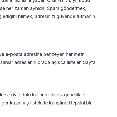
k daha fazlasını yapar. Gizli HTML'yi, kodu
edeyse her zaman aynıdır: Spam göndermek,
işlediğini bilmek, adresinizi güvende tutmanın
EYLEM
er ve e-posta adresine benzeyen her metni
sanlar adreslerini orada açıkça listeler. Sayfa
esleriyle dolu kullanıcı listesi genellikle
ğer kazınmış listelerle karıştırır. Hepsini bir