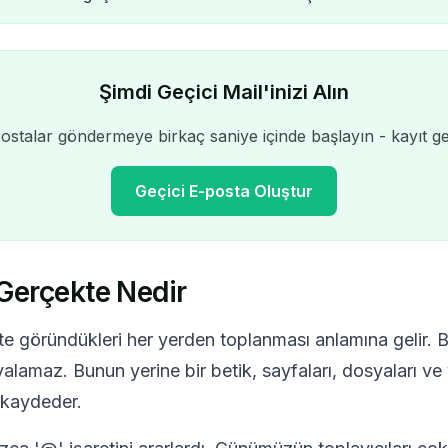
Şimdi Geçici Mail'inizi Alın
stalar göndermeye birkaç saniye içinde başlayın - kayıt ge
Geçici E-posta Oluştur
Gerçekte Nedir
Geçici E-posta Adresiniz:
tte göründükleri her yerden toplanması anlamına gelir. 
Kopyala
opyalamaz. Bunun yerine bir betik, sayfaları, dosyaları ve
i kaydeder.