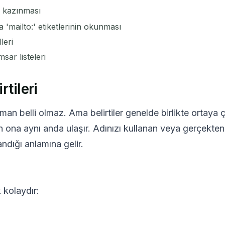
n kazınması
'mailto:' etiketlerinin okunması
leri
sar listeleri
rtileri
an belli olmaz. Ama belirtiler genelde birlikte ortaya çı
en ona aynı anda ulaşır. Adınızı kullanan veya gerçekten k
andığı anlamına gelir.
k kolaydır: