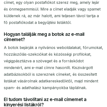
címet, egy olyan postafiókot szerez meg, amely lejár
és önmegsemmisül. Mire a címet eladják vagy spamet
küldenek rá, az már halott, ami teljesen távol tartja a
fő postafiókodat a begyűjtési listáktól.
Hogyan találják meg a botok az e-mail
címemet?
A botok bejárják a nyilvános weboldalakat, fórumokat,
hozzászólás-szekciókat és közösségi profilokat,
végigpásztázva a szöveget és a forráskódot
mindenért, ami e-mail címre hasonlít. Kiszivárgott
adatbázisokból is szereznek címeket, és összesített
listákat vásárolnak adatkereskedőktől, majd mindent
spam- és adathalász kampányokba táplálnak.
El tudom távolítani az e-mail címemet a
kinyerési listákról?