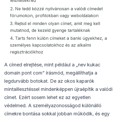
letöltésekhez
Ne tedd közzé nyilvánosan a valódi címedet
fórumokon, profilokban vagy weboldalakon
Rejtsd el minden olyan címet, amit meg kell
mutatnod, de kezeld gyenge tartaléknak
Tarts fenn külön címeket a banki ügyekhez, a
személyes kapcsolatokhoz és az alkalmi
regisztrációkhoz
A címed elrejtése, mint például a „nev kukac
domain pont com” írásmód, megállíthatja a
legdurvább botokat. De az okos kaparók
mintaillesztéssel mindenképpen újraépítik a valódi
címet. Ezért sosem lehet ez az egyetlen
védelmed. A személyazonosságod különálló
címekre bontása sokkal jobban működik, és egy