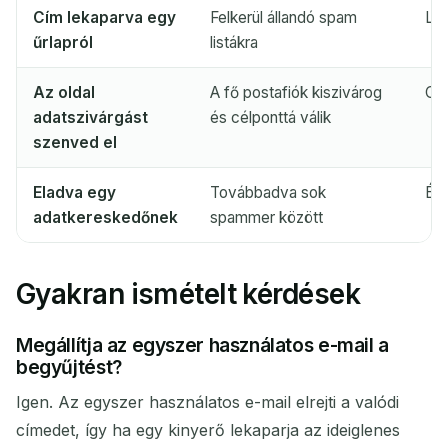
Cím lekaparva egy
Felkerül állandó spam
Lej
űrlapról
listákra
Az oldal
A fő postafiók kiszivárog
Csa
adatszivárgást
és célponttá válik
szenved el
Eladva egy
Továbbadva sok
Ért
adatkereskedőnek
spammer között
Gyakran ismételt kérdések
Megállítja az egyszer használatos e-mail a
begyűjtést?
Igen. Az egyszer használatos e-mail elrejti a valódi
címedet, így ha egy kinyerő lekaparja az ideiglenes