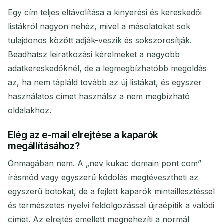
Egy cím teljes eltávolítása a kinyerési és kereskedői
listákról nagyon nehéz, mivel a másolatokat sok
tulajdonos között adják-veszik és sokszorosítják.
Beadhatsz leiratkozási kérelmeket a nagyobb
adatkereskedőknél, de a legmegbízhatóbb megoldás
az, ha nem tápláld tovább az új listákat, és egyszer
használatos címet használsz a nem megbízható
oldalakhoz.
Elég az e-mail elrejtése a kaparók
megállításához?
Önmagában nem. A „nev kukac domain pont com”
írásmód vagy egyszerű kódolás megtévesztheti az
egyszerű botokat, de a fejlett kaparók mintaillesztéssel
és természetes nyelvi feldolgozással újraépítik a valódi
címet. Az elrejtés emellett megnehezíti a normál