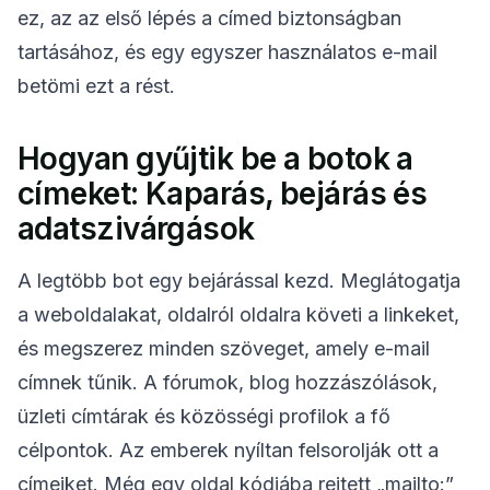
ez, az az első lépés a címed biztonságban
Frissítés
tartásához, és egy egyszer használatos e-mail
betömi ezt a rést.
Hogyan gyűjtik be a botok a
címeket: Kaparás, bejárás és
adatszivárgások
A legtöbb bot egy bejárással kezd. Meglátogatja
a weboldalakat, oldalról oldalra követi a linkeket,
és megszerez minden szöveget, amely e-mail
címnek tűnik. A fórumok, blog hozzászólások,
üzleti címtárak és közösségi profilok a fő
célpontok. Az emberek nyíltan felsorolják ott a
címeiket. Még egy oldal kódjába rejtett „mailto:”