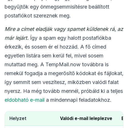
begyűjtők egy önmegsemmisítésre beállított
postafiókot szereznek meg.
Mire a címet eladják vagy spamet küldenek rá, az
már lejárt.
Így a spam egy halott postafiókba
érkezik, és sosem ér el hozzád. A fő címed
egyetlen listára sem kerül fel, mivel sosem
mutattad meg. A TempMail.now továbbra is
remekül fogadja a megerősítő kódokat és fájlokat,
így semmit sem veszítesz, miközben valódi falat
nyersz. Ha még tovább mennél, próbáld ki a teljes
eldobható e-mail
a mindennapi feladatokhoz.
Helyzet
Valódi e-mail leleplezve
Eg