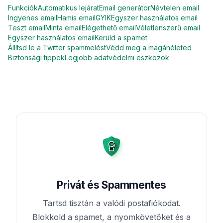
Funkciók
Automatikus lejárat
Email generátor
Névtelen email
Ingyenes email
Hamis email
GYIK
Egyszer használatos email
Teszt email
Minta email
Elégethető email
Véletlenszerű email
Egyszer használatos email
Kerüld a spamet
Állítsd le a Twitter spammelést
Védd meg a magánéleted
Biztonsági tippek
Legjobb adatvédelmi eszközök
Privát és Spammentes
Tartsd tisztán a valódi postafiókodat.
Blokkold a spamet, a nyomkövetőket és a