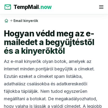
TempMail
.now
Email kinyerők
Hogyan védd meg az e-
mailedet a begyűjtéstől
és a kinyerőktől
Az e-mail kinyerők olyan botok, amelyek az
internet minden pontjáról begyűjtik a címeket.
Ezután ezeket a címeket spam listákba,
adathalász csalásokba és adatkereskedői
fájlokba táplálják. Nem tudod egyszerűen
megállítani a botokat. De megakadályozhatod,
hogy valaha is lássák a valódi címedet. A legjobb