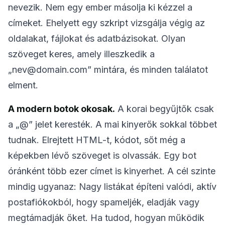
nevezik. Nem egy ember másolja ki kézzel a
Kiválasztott törlése
Email cím módosítása
címeket. Ehelyett egy szkript vizsgálja végig az
Frissítés
oldalakat, fájlokat és adatbázisokat. Olyan
szöveget keres, amely illeszkedik a
Következő frissítés
15
másodperc múlva
„nev@domain.com” mintára, és minden találatot
elment.
FELADÓ
TÁRGY
MŰVELET
A modern botok okosak.
A korai begyűjtők csak
a „@” jelet keresték. A mai kinyerők sokkal többet
tudnak. Elrejtett HTML-t, kódot, sőt még a
képekben lévő szöveget is olvassák. Egy bot
óránként több ezer címet is kinyerhet. A cél szinte
mindig ugyanaz: Nagy listákat építeni valódi, aktív
postafiókokból, hogy spameljék, eladják vagy
Várakozás bejövő emailekre...
megtámadják őket. Ha tudod, hogyan működik