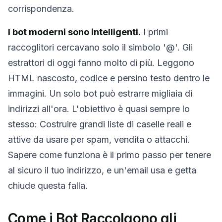
Aggiorna
corrispondenza.
I bot moderni sono intelligenti.
I primi
Prossimo aggiornamento in
15
secondi
raccoglitori cercavano solo il simbolo '@'. Gli
estrattori di oggi fanno molto di più. Leggono
MITTENTE
OGGETTO
AZIONE
HTML nascosto, codice e persino testo dentro le
immagini. Un solo bot può estrarre migliaia di
indirizzi all'ora. L'obiettivo è quasi sempre lo
stesso: Costruire grandi liste di caselle reali e
attive da usare per spam, vendita o attacchi.
Sapere come funziona è il primo passo per tenere
al sicuro il tuo indirizzo, e un'email usa e getta
In attesa di email in arrivo...
chiude questa falla.
Aggiorna
Come i Bot Raccolgono gli