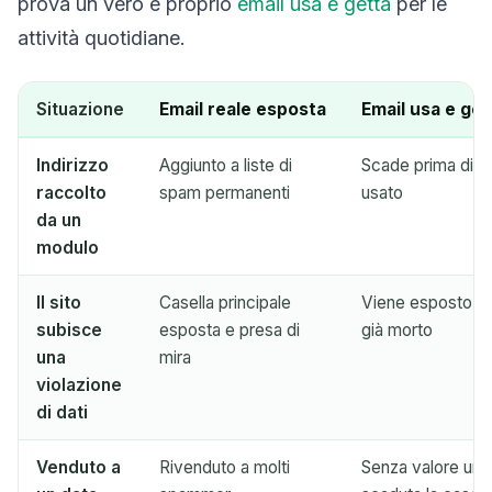
prova un vero e proprio
email usa e getta
per le
attività quotidiane.
Situazione
Email reale esposta
Email usa e get
Indirizzo
Aggiunto a liste di
Scade prima di p
raccolto
spam permanenti
usato
da un
modulo
Il sito
Casella principale
Viene esposto sol
subisce
esposta e presa di
già morto
una
mira
violazione
di dati
Venduto a
Rivenduto a molti
Senza valore una