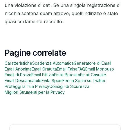
una violazione di dati. Se una singola registrazione di
nicchia scatena spam altrove, quell'indirizzo è stato
quasi certamente raccolto.
Pagine correlate
Caratteristiche
Scadenza Automatica
Generatore di Email
Email Anonima
Email Gratuita
Email Falsa
FAQ
Email Monouso
Email di Prova
Email Fittizia
Email Bruciata
Email Casuale
Email Descaricabile
Evita Spam
Ferma Spam su Twitter
Proteggi la Tua Privacy
Consigli di Sicurezza
Migliori Strumenti per la Privacy