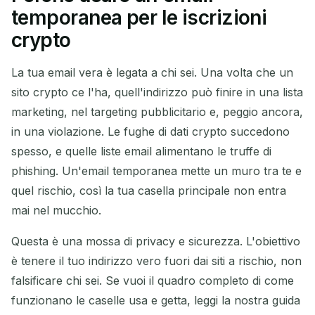
Aggiorna
temporanea per le iscrizioni
crypto
Prossimo aggiornamento in
15
secondi
La tua email vera è legata a chi sei. Una volta che un
sito crypto ce l'ha, quell'indirizzo può finire in una lista
MITTENTE
OGGETTO
AZIONE
marketing, nel targeting pubblicitario e, peggio ancora,
in una violazione. Le fughe di dati crypto succedono
spesso, e quelle liste email alimentano le truffe di
phishing. Un'email temporanea mette un muro tra te e
quel rischio, così la tua casella principale non entra
mai nel mucchio.
Questa è una mossa di privacy e sicurezza. L'obiettivo
In attesa di email in arrivo...
è tenere il tuo indirizzo vero fuori dai siti a rischio, non
falsificare chi sei. Se vuoi il quadro completo di come
Aggiorna
funzionano le caselle usa e getta, leggi la nostra guida