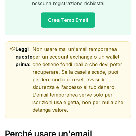
nessuna registrazione richiesta!
Crea Temp Email
Leggi
Non usare mai un'email temporanea
Il tuo indirizzo email
questo
per un account exchange o un wallet
temporaneo:
prima:
che detiene fondi reali o che devi poter
recuperare. Se la casella scade, puoi
perdere codici di reset, avvisi di
sicurezza e l'accesso al tuo denaro.
L'email temporanea serve solo per
Copia
QR
iscrizioni usa e getta, non per nulla che
detenga valore.
Elimina selezionati
Cambia email
Perché usare un'email