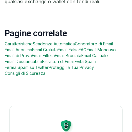
qualsiasi exchange o wallet con fondi reali.
Pagine correlate
Caratteristiche
Scadenza Automatica
Generatore di Email
Email Anonima
Email Gratuita
Email Falsa
FAQ
Email Monouso
Email di Prova
Email Fittizia
Email Bruciata
Email Casuale
Email Descaricabile
Estrattori di Email
Evita Spam
Ferma Spam su Twitter
Proteggi la Tua Privacy
Consigli di Sicurezza