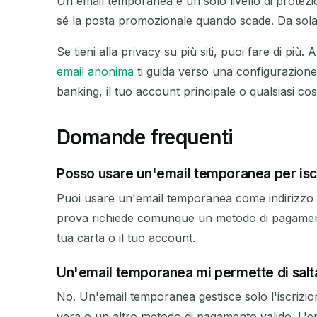
Un'email temporanea è un solo livello di protezio
sé la posta promozionale quando scade. Da sola ri
Se tieni alla privacy su più siti, puoi fare di pi
email anonima
ti guida verso una configurazione
banking, il tuo account principale o qualsiasi c
Domande frequenti
Posso usare un'email temporanea per iscr
Puoi usare un'email temporanea come indirizzo di
prova richiede comunque un metodo di pagamento 
tua carta o il tuo account.
Un'email temporanea mi permette di salta
No. Un'email temporanea gestisce solo l'iscrizi
vera o un altro metodo di pagamento valido. L'em