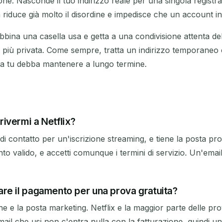
ne. Nasconde il tuo indirizzo reale per una singola registra
duce già molto il disordine e impedisce che un account inta
ù. Abbina una casella usa e getta a una condivisione attenta d
 più privata. Come sempre, tratta un indirizzo temporaneo
osa tu debba mantenere a lungo termine.
ivermi a Netflix?
 contatto per un'iscrizione streaming, e tiene la posta pro
valido, e accetti comunque i termini di servizio. Un'email
re il pagamento per una prova gratuita?
one e la posta marketing. Netflix e la maggior parte delle
ail che usi non c'entra nulla con la fatturazione, quindi un