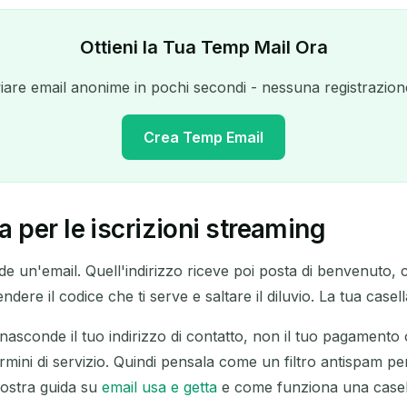
Ottieni la Tua Temp Mail Ora
nviare email anonime in pochi secondi - nessuna registrazione
Crea Temp Email
 per le iscrizioni streaming
Il tuo indirizzo email temporaneo:
 un'email. Quell'indirizzo riceve poi posta di benvenuto, co
Copia
re il codice che ti serve e saltare il diluvio. La tua casella
asconde il tuo indirizzo di contatto, non il tuo pagamento o
mini di servizio. Quindi pensala come un filtro antispam pe
Elimina selezionati
Cambia email
Aggiorna
nostra guida su
email usa e getta
e come funziona una case