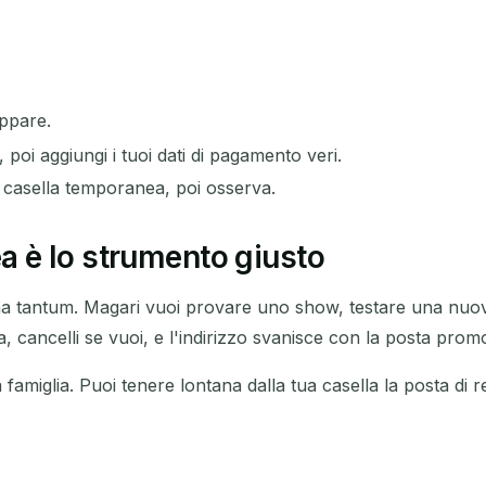
Prossimo aggiornamento in
15
secondi
OGGETTO
appare.
 poi aggiungi i tuoi dati di pagamento veri.
la casella temporanea, poi osserva.
 è lo strumento giusto
na tantum. Magari vuoi provare uno show, testare una nuova
In attesa di email in arrivo...
a, cancelli se vuoi, e l'indirizzo svanisce con la posta prom
amiglia. Puoi tenere lontana dalla tua casella la posta di reg
Aggiorna