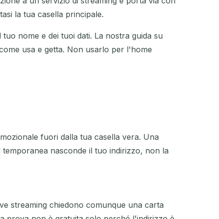
zione a un servizio di streaming e porta via con
si la tua casella principale.
el tuo nome e dei tuoi dati. La nostra guida su
 come usa e getta. Non usarlo per l'home
mozionale fuori dalla tua casella vera. Una
 temporanea nasconde il tuo indirizzo, non la
 prove streaming chiedono comunque una carta
a prova non è gratuita solo perché l'indirizzo è