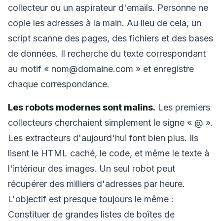
collecteur ou un aspirateur d'emails. Personne ne
copie les adresses à la main. Au lieu de cela, un
script scanne des pages, des fichiers et des bases
Supprimer la sélection
Changer d'e-mail
de données. Il recherche du texte correspondant
Rafraîchir
au motif « nom@domaine.com » et enregistre
chaque correspondance.
Prochain rafraîchissement dans
15
secondes
Les robots modernes sont malins.
Les premiers
collecteurs cherchaient simplement le signe « @ ».
EXPÉDITEUR
OBJET
ACTION
Les extracteurs d'aujourd'hui font bien plus. Ils
lisent le HTML caché, le code, et même le texte à
l'intérieur des images. Un seul robot peut
récupérer des milliers d'adresses par heure.
L'objectif est presque toujours le même :
Constituer de grandes listes de boîtes de