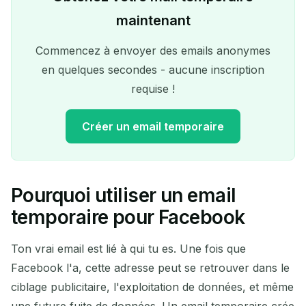
maintenant
Commencez à envoyer des emails anonymes
en quelques secondes - aucune inscription
requise !
Créer un email temporaire
Pourquoi utiliser un email
Votre adresse e-mail
temporaire pour Facebook
temporaire :
Ton vrai email est lié à qui tu es. Une fois que
Facebook l'a, cette adresse peut se retrouver dans le
ciblage publicitaire, l'exploitation de données, et même
Copier
QR
une future fuite de données. Un email temporaire crée