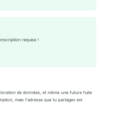
scription requise !
'exploration de données, et même une future fuite
QR
ption, mais l'adresse que tu partages est