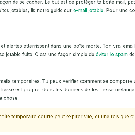
açon de se cacher. Le but est de protéger ta boîte mail, pas
pprimer la sélection
Changer d'e-mail
Rafraîc
tes jetables, lis notre guide sur
e-mail jetable
. Pour une co
Prochain rafraîchissement dans
15
secondes
OBJET
et alertes atterrissent dans une boîte morte. Ton vrai email 
sse jetable fuite. C'est une façon simple de
éviter le spam
dès
s emails temporaires. Tu peux vérifier comment se comporte
esse est propre, donc tes données de test ne se mélangent
re chose.
En attente d'e-mails entrants...
boîte temporaire courte peut expirer vite, et une fois que c'
Rafraîchir