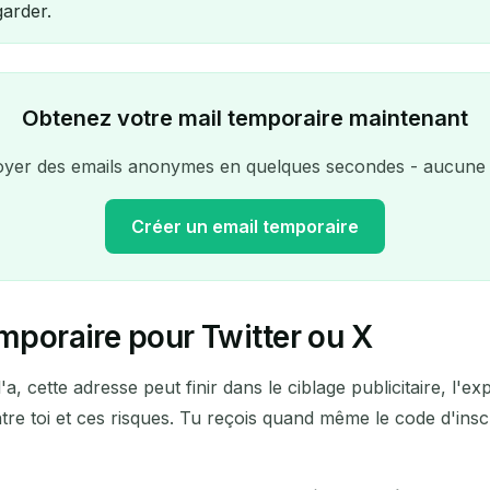
garder.
Obtenez votre mail temporaire maintenant
r des emails anonymes en quelques secondes - aucune in
Créer un email temporaire
emporaire pour Twitter ou X
Votre adresse e-mail temporaire :
 l'a, cette adresse peut finir dans le ciblage publicitaire, l
Copier
e toi et ces risques. Tu reçois quand même le code d'inscri