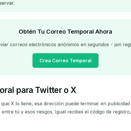
servar.
Obtén Tu Correo Temporal Ahora
iar correos electrónicos anónimos en segundos - ¡sin regi
Crea Correo Temporal
ral para Twitter o X
Tu dirección de correo temporal:
que X lo tiene, esa dirección puede terminar en publicidad 
Copiar
entre tú y esos riesgos. Igual recibes el código de registr