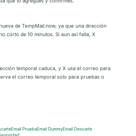
sta que lo agregues y confirmes.
 nueva de TempMail.now, ya que una dirección
 corto de 10 minutos. Si aun así falla, X
rección temporal caduca, y X usa el correo para
serva el correo temporal solo para pruebas o
scarte
Email Prueba
Email Dummy
Email Descarte
Seguridad