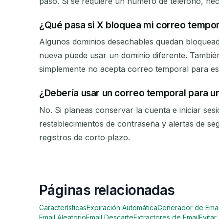
paso. Si se requiere un número de teléfono, nec
¿Qué pasa si X bloquea mi correo tempor
Algunos dominios desechables quedan bloqueado
nueva puede usar un dominio diferente. También
simplemente no acepta correo temporal para es
¿Debería usar un correo temporal para u
No. Si planeas conservar la cuenta e iniciar se
restablecimientos de contraseña y alertas de s
registros de corto plazo.
Páginas relacionadas
Características
Expiración Automática
Generador de Emai
Email Aleatorio
Email Descarte
Extractores de Email
Evita