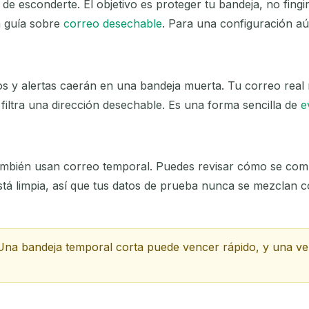
de esconderte. El objetivo es proteger tu bandeja, no fingi
iminar seleccionados
Cambiar correo
Actuali
a guía sobre
correo desechable
. Para una configuración a
Próxima actualización en
15
segundos
s y alertas caerán en una bandeja muerta. Tu correo real n
ASUNTO
filtra una dirección desechable. Es una forma sencilla de
e
mbién usan correo temporal. Puedes revisar cómo se compor
stá limpia, así que tus datos de prueba nunca se mezclan c
Esperando correos entrantes...
 Una bandeja temporal corta puede vencer rápido, y una vez
Actualizar