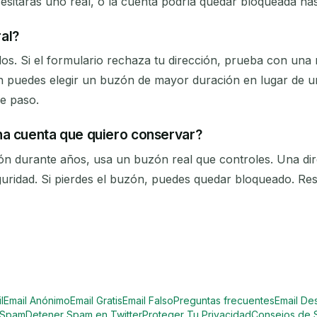
esitarás uno real, o la cuenta podría quedar bloqueada ha
al?
s. Si el formulario rechaza tu dirección, prueba con una
 puedes elegir un buzón de mayor duración en lugar de uno
e paso.
na cuenta que quiero conservar?
sión durante años, usa un buzón real que controles. Una di
eguridad. Si pierdes el buzón, puedes quedar bloqueado. Re
l
Email Anónimo
Email Gratis
Email Falso
Preguntas frecuentes
Email De
r Spam
Detener Spam en Twitter
Proteger Tu Privacidad
Consejos de 