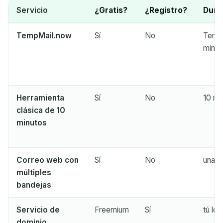
Actualizar
Servicio
¿Gratis?
¿Registro?
Durac
Próxima actualización en
15
segundos
TempMail.now
Sí
No
Tempo
min, o
REMITENTE
ASUNTO
ACCIÓN
Herramienta
Sí
No
10 min
clásica de 10
minutos
Correo web con
Sí
No
unas 
Esperando correos entrantes...
múltiples
bandejas
Actualizar
Servicio de
Freemium
Sí
tú lo 
dominio