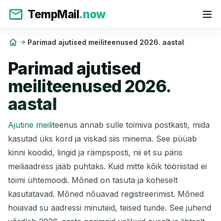
TempMail
.now
Parimad ajutised meiliteenused 2026. aastal
Parimad ajutised
meiliteenused 2026.
aastal
Ajutine meil
iteenus annab sulle toimiva postkasti, mida
kasutad üks kord ja viskad siis minema. See püüab
kinni koodid, lingid ja rämpsposti, nii et su päris
meiliaadress jääb puhtaks. Kuid mitte kõik tööriistad ei
toimi ühtemoodi. Mõned on tasuta ja koheselt
kasutatavad. Mõned nõuavad registreerimist. Mõned
hoiavad su aadressi minuteid, teised tunde. See juhend