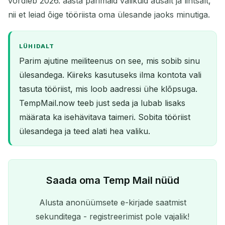
võrdleb 2026. aasta parimaid valikuid ausalt ja lihtsalt,
nii et leiad õige tööriista oma ülesande jaoks minutiga.
LÜHIDALT
Parim ajutine meiliteenus on see, mis sobib sinu
ülesandega. Kiireks kasutuseks ilma kontota vali
tasuta tööriist, mis loob aadressi ühe klõpsuga.
TempMail.now teeb just seda ja lubab lisaks
määrata ka isehävitava taimeri. Sobita tööriist
ülesandega ja teed alati hea valiku.
Saada oma Temp Mail nüüd
Alusta anonüümsete e-kirjade saatmist
sekunditega - registreerimist pole vajalik!