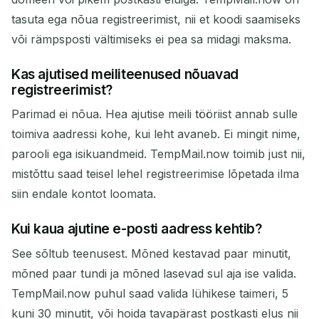
tasuta ega nõua registreerimist, nii et koodi saamiseks
või rämpsposti vältimiseks ei pea sa midagi maksma.
Kas ajutised meiliteenused nõuavad
registreerimist?
Parimad ei nõua. Hea ajutise meili tööriist annab sulle
toimiva aadressi kohe, kui leht avaneb. Ei mingit nime,
parooli ega isikuandmeid. TempMail.now toimib just nii,
mistõttu saad teisel lehel registreerimise lõpetada ilma
siin endale kontot loomata.
Kui kaua ajutine e-posti aadress kehtib?
See sõltub teenusest. Mõned kestavad paar minutit,
mõned paar tundi ja mõned lasevad sul aja ise valida.
TempMail.now puhul saad valida lühikese taimeri, 5
kuni 30 minutit, või hoida tavapärast postkasti elus nii