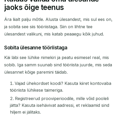
jaoks õige teenus
Ära liialt palju mõtle. Alusta ülesandest, mis sul ees on,
ja sobita see siis tööriistaga. Siin on lihtne tee
ülesandest valikuni, mis katab peaaegu kõik juhud.
Sobita ülesanne tööriistaga
Käi läbi see lühike nimekiri ja peatu esimesel real, mis
sobib. Iga samm suunab sind tööriista juurde, mis seda
ülesannet kõige paremini täidab.
Vajad ühekordset koodi? Kasuta kiiret kontovaba
tööriista lühikese taimeriga.
Registreerud prooviperioodile, mille võid pooleli
jätta? Kasuta isehävivat aadressi, et reklaamid sind
hiljem ei jälitaks.