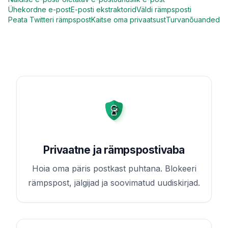
Ühekordne e-post
E-posti ekstraktorid
Väldi rämpsposti
Peata Twitteri rämpspost
Kaitse oma privaatsust
Turvanõuanded
Privaatne ja rämpspostivaba
Hoia oma päris postkast puhtana. Blokeeri
rämpspost, jälgijad ja soovimatud uudiskirjad.