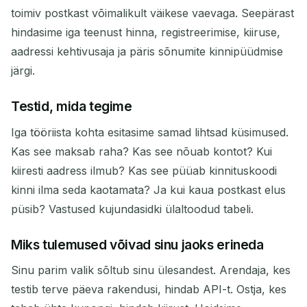
toimiv postkast võimalikult väikese vaevaga. Seepärast
hindasime iga teenust hinna, registreerimise, kiiruse,
aadressi kehtivusaja ja päris sõnumite kinnipüüdmise
järgi.
Testid, mida tegime
Iga tööriista kohta esitasime samad lihtsad küsimused.
Kas see maksab raha? Kas see nõuab kontot? Kui
kiiresti aadress ilmub? Kas see püüab kinnituskoodi
kinni ilma seda kaotamata? Ja kui kaua postkast elus
püsib? Vastused kujundasidki ülaltoodud tabeli.
Miks tulemused võivad sinu jaoks erineda
Sinu parim valik sõltub sinu ülesandest. Arendaja, kes
testib terve päeva rakendusi, hindab API-t. Ostja, kes