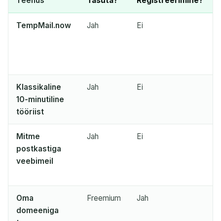
Teenus
Tasuta?
Registreerimine?
Järgmine värskendus toimub
15
sekundit
TempMail.now
Jah
Ei
SAATJA
TEEMA
TEGEVUS
Klassikaline
Jah
Ei
10-minutiline
tööriist
Mitme
Jah
Ei
Ootame sissetulevaid e-kirju...
postkastiga
veebimeil
Värskenda
Oma
Freemium
Jah
domeeniga