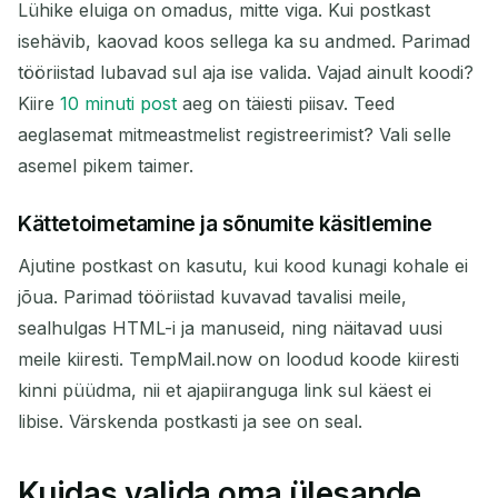
Lühike eluiga on omadus, mitte viga. Kui postkast
isehävib, kaovad koos sellega ka su andmed. Parimad
tööriistad lubavad sul aja ise valida. Vajad ainult koodi?
Kiire
10 minuti post
aeg on täiesti piisav. Teed
aeglasemat mitmeastmelist registreerimist? Vali selle
asemel pikem taimer.
Kättetoimetamine ja sõnumite käsitlemine
Ajutine postkast on kasutu, kui kood kunagi kohale ei
jõua. Parimad tööriistad kuvavad tavalisi meile,
sealhulgas HTML-i ja manuseid, ning näitavad uusi
meile kiiresti. TempMail.now on loodud koode kiiresti
kinni püüdma, nii et ajapiiranguga link sul käest ei
libise. Värskenda postkasti ja see on seal.
Kuidas valida oma ülesande