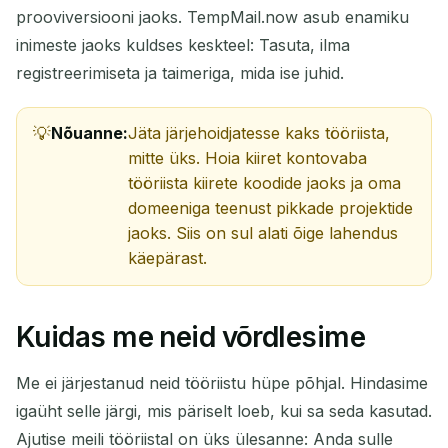
prooviversiooni jaoks. TempMail.now asub enamiku
inimeste jaoks kuldses keskteel: Tasuta, ilma
registreerimiseta ja taimeriga, mida ise juhid.
Nõuanne:
Jäta järjehoidjatesse kaks tööriista,
mitte üks. Hoia kiiret kontovaba
tööriista kiirete koodide jaoks ja oma
domeeniga teenust pikkade projektide
jaoks. Siis on sul alati õige lahendus
käepärast.
Kuidas me neid võrdlesime
Me ei järjestanud neid tööriistu hüpe põhjal. Hindasime
igaüht selle järgi, mis päriselt loeb, kui sa seda kasutad.
Ajutise meili tööriistal on üks ülesanne: Anda sulle