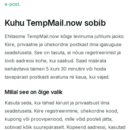
e-post
.
Kuhu TempMail.now sobib
Ehitasime TempMail.now kõige levinuma juhtumi jaoks:
Kiire, privaatne ja ühekordne postkast ilma igasuguse
seadistuseta. See on tasuta, ei nõua registreerimist ja
loob aadressi kohe, kui saabud. Saad määrata
isehävitava taimeri 5 kuni 30 minutini või hoida
tavapärast postkasti avatuna nii kaua, kui vajad.
Millal see on õige valik
Kasuta seda, kui tahad kiirust ja privaatsust ilma
seadistuseta. Kiire registreerimine, ühekordne kood,
kupong või prooviperiood, mille võid pooleli jätta,
sobivad kõik suurepäraselt. Kopeerid aadressi, kasutad