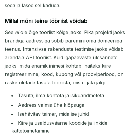
seda ja lased sel kaduda.
Millal mõni teine tööriist võidab
See
ei
ole õige tööriist kõige jaoks. Pika projekti jaoks
brändiga aadressiga sobib paremini oma domeeniga
teenus. Intensiivse rakenduste testimise jaoks võidab
arendaja API tööriist. Kuid igapäevaste ülesannete
jaoks, mida enamik inimesi kohtab, näiteks kiire
registreerimine, kood, kupong või prooviperiood, on
raske ületada tasuta tööriista, mis ei jäta jälgi.
Tasuta, ilma kontota ja isikuandmeteta
Aadress valmis ühe klõpsuga
Isehävitav taimer, mida ise juhid
Kiire ja usaldusväärne koodide ja linkide
kättetoimetamine