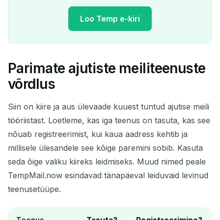
Loo Temp e-kiri
Parimate ajutiste meiliteenuste
Teie ajutine e-posti aadress:
võrdlus
Siin on kiire ja aus ülevaade kuuest tuntud ajutise meili
tööriistast. Loetleme, kas iga teenus on tasuta, kas see
Kopeeri
QR
nõuab registreerimist, kui kaua aadress kehtib ja
millisele ülesandele see kõige paremini sobib. Kasuta
seda õige valiku kiireks leidmiseks. Muud nimed peale
Kustuta valitud
Muuda e-posti
TempMail.now esindavad tänapäeval leiduvaid levinud
teenusetüüpe.
Värskenda