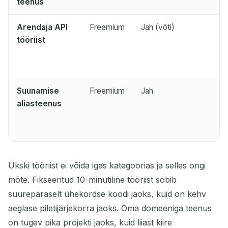
teenus
Arendaja API
Freemium
Jah (võti)
tööriist
Suunamise
Freemium
Jah
aliasteenus
Ükski tööriist ei võida igas kategoorias ja selles ongi
mõte. Fikseeritud 10-minutiline tööriist sobib
suurepäraselt ühekordse koodi jaoks, kuid on kehv
aeglase piletijärjekorra jaoks. Oma domeeniga teenus
on tugev pika projekti jaoks, kuid liiast kiire