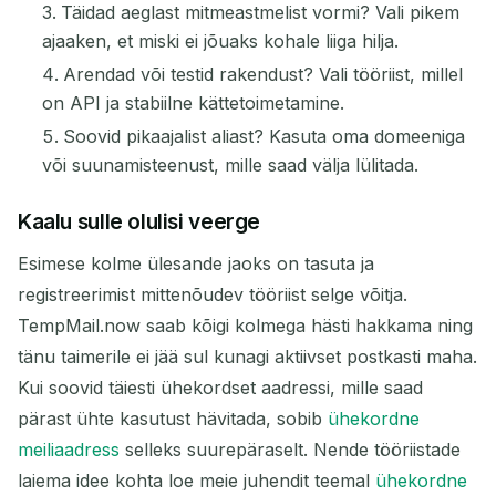
Täidad aeglast mitmeastmelist vormi? Vali pikem
ajaaken, et miski ei jõuaks kohale liiga hilja.
Arendad või testid rakendust? Vali tööriist, millel
on API ja stabiilne kättetoimetamine.
Soovid pikaajalist aliast? Kasuta oma domeeniga
või suunamisteenust, mille saad välja lülitada.
Kaalu sulle olulisi veerge
Esimese kolme ülesande jaoks on tasuta ja
registreerimist mittenõudev tööriist selge võitja.
TempMail.now saab kõigi kolmega hästi hakkama ning
tänu taimerile ei jää sul kunagi aktiivset postkasti maha.
Kui soovid täiesti ühekordset aadressi, mille saad
pärast ühte kasutust hävitada, sobib
ühekordne
meiliaadress
selleks suurepäraselt. Nende tööriistade
laiema idee kohta loe meie juhendit teemal
ühekordne