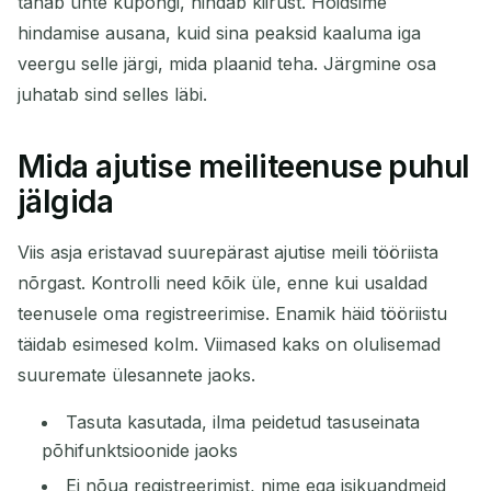
tahab ühte kupongi, hindab kiirust. Hoidsime
hindamise ausana, kuid sina peaksid kaaluma iga
veergu selle järgi, mida plaanid teha. Järgmine osa
juhatab sind selles läbi.
Mida ajutise meiliteenuse puhul
jälgida
Viis asja eristavad suurepärast ajutise meili tööriista
nõrgast. Kontrolli need kõik üle, enne kui usaldad
teenusele oma registreerimise. Enamik häid tööriistu
täidab esimesed kolm. Viimased kaks on olulisemad
suuremate ülesannete jaoks.
Tasuta kasutada, ilma peidetud tasuseinata
põhifunktsioonide jaoks
Ei nõua registreerimist, nime ega isikuandmeid