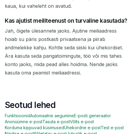
kaua, kui vaheleht on avatud.
Kas ajutist meiliteenust on turvaline kasutada?
Jah, õigete ülesannete jaoks. Ajutine meiliaadress
hoiab su päris postkasti privaatsena ja piirab
andmelekke kahju. Kohtle seda siiski kui ühekordset.
Ära kasuta seda pangatoimingute, töö või mis tahes
konto jaoks, mida pead alles hoidma. Nende jaoks
kasuta oma peamist meiliaadressi.
Seotud lehed
Funktsioonid
Automaatne aegumine
E-posti generaator
Anonüümne e-post
Tasuta e-post
Võlts e-post
Korduma kippuvad küsimused
Ühekordne e-post
Test e-post
Näidise e-post
Põletatav e-post
Juhuslik e-post