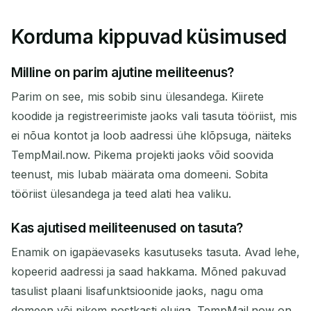
Korduma kippuvad küsimused
Milline on parim ajutine meiliteenus?
Parim on see, mis sobib sinu ülesandega. Kiirete
koodide ja registreerimiste jaoks vali tasuta tööriist, mis
ei nõua kontot ja loob aadressi ühe klõpsuga, näiteks
TempMail.now. Pikema projekti jaoks võid soovida
teenust, mis lubab määrata oma domeeni. Sobita
tööriist ülesandega ja teed alati hea valiku.
Kas ajutised meiliteenused on tasuta?
Enamik on igapäevaseks kasutuseks tasuta. Avad lehe,
kopeerid aadressi ja saad hakkama. Mõned pakuvad
tasulist plaani lisafunktsioonide jaoks, nagu oma
domeen või pikem postkasti eluiga. TempMail.now on