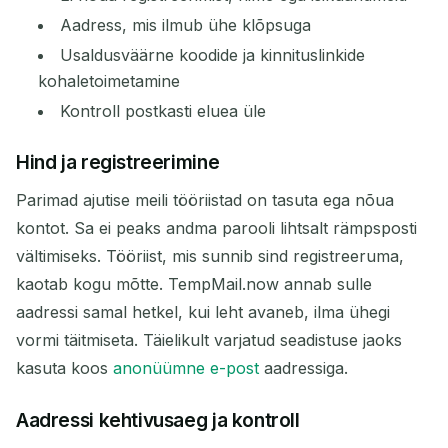
Aadress, mis ilmub ühe klõpsuga
Usaldusväärne koodide ja kinnituslinkide
kohaletoimetamine
Kontroll postkasti eluea üle
Hind ja registreerimine
Parimad ajutise meili tööriistad on tasuta ega nõua
kontot. Sa ei peaks andma parooli lihtsalt rämpsposti
vältimiseks. Tööriist, mis sunnib sind registreeruma,
kaotab kogu mõtte. TempMail.now annab sulle
aadressi samal hetkel, kui leht avaneb, ilma ühegi
vormi täitmiseta. Täielikult varjatud seadistuse jaoks
kasuta koos
anonüümne e-post
aadressiga.
Aadressi kehtivusaeg ja kontroll