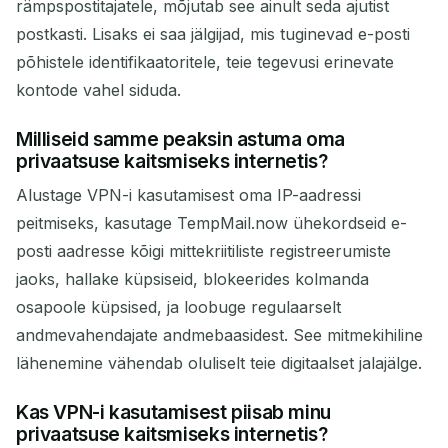
rämpspostitajatele, mõjutab see ainult seda ajutist
postkasti. Lisaks ei saa jälgijad, mis tuginevad e-posti
põhistele identifikaatoritele, teie tegevusi erinevate
kontode vahel siduda.
Milliseid samme peaksin astuma oma
privaatsuse kaitsmiseks internetis?
Alustage VPN-i kasutamisest oma IP-aadressi
peitmiseks, kasutage TempMail.now ühekordseid e-
posti aadresse kõigi mittekriitiliste registreerumiste
jaoks, hallake küpsiseid, blokeerides kolmanda
osapoole küpsised, ja loobuge regulaarselt
andmevahendajate andmebaasidest. See mitmekihiline
lähenemine vähendab oluliselt teie digitaalset jalajälge.
Kas VPN-i kasutamisest piisab minu
privaatsuse kaitsmiseks internetis?