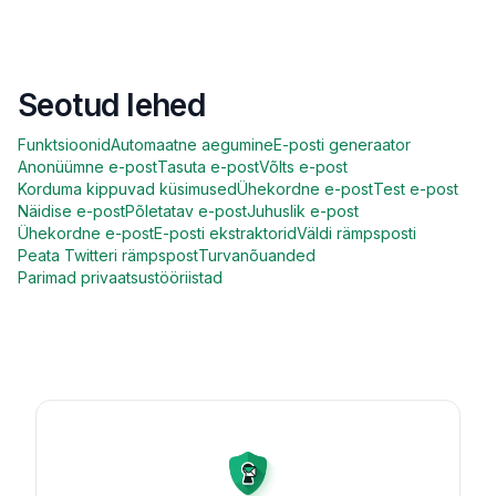
Seotud lehed
Funktsioonid
Automaatne aegumine
E-posti generaator
Anonüümne e-post
Tasuta e-post
Võlts e-post
Korduma kippuvad küsimused
Ühekordne e-post
Test e-post
Näidise e-post
Põletatav e-post
Juhuslik e-post
Ühekordne e-post
E-posti ekstraktorid
Väldi rämpsposti
Peata Twitteri rämpspost
Turvanõuanded
Parimad privaatsustööriistad