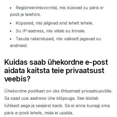
Registreerimisvormid, mis küsivad su päris e-
posti ja telefoni.
Küpsised, mis jälgivad sind lehelt lehele.
Su IP-aadress, mis viitab su linnale.
Ootame sissetulevaid e-kirju...
Tasuta rakendused, mis vaikselt jagavad su
andmeid.
Värskenda
Kuidas saab ühekordne e-post
aidata kaitsta teie privaatsust
veebis?
Ühekordne postkast on üks lihtsamaid privaatsusvõite.
Sa saad uue aadressi ühe klõpsuga. See töötab
lühikest aega ja seejärel kaob. Sa ei anna kunagi oma
päris e-posti lehele, mida ei usalda.