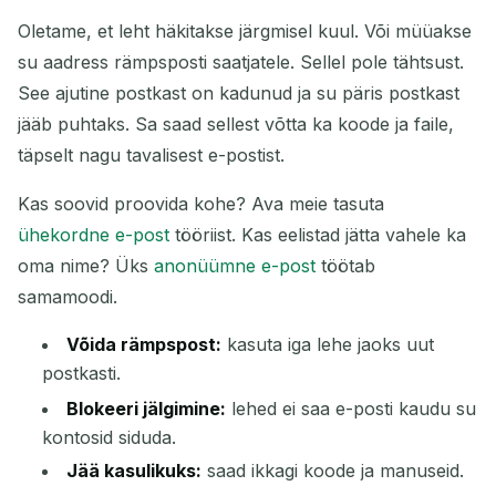
Oletame, et leht häkitakse järgmisel kuul. Või müüakse
su aadress rämpsposti saatjatele. Sellel pole tähtsust.
See ajutine postkast on kadunud ja su päris postkast
jääb puhtaks. Sa saad sellest võtta ka koode ja faile,
täpselt nagu tavalisest e-postist.
Kas soovid proovida kohe? Ava meie tasuta
ühekordne e-post
tööriist. Kas eelistad jätta vahele ka
oma nime? Üks
anonüümne e-post
töötab
samamoodi.
Võida rämpspost:
kasuta iga lehe jaoks uut
postkasti.
Blokeeri jälgimine:
lehed ei saa e-posti kaudu su
kontosid siduda.
Jää kasulikuks:
saad ikkagi koode ja manuseid.