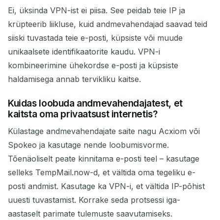
Ei, üksinda VPN-ist ei piisa. See peidab teie IP ja
krüpteerib liikluse, kuid andmevahendajad saavad teid
siiski tuvastada teie e-posti, küpsiste või muude
unikaalsete identifikaatorite kaudu. VPN-i
kombineerimine ühekordse e-posti ja küpsiste
haldamisega annab tervikliku kaitse.
Kuidas loobuda andmevahendajatest, et
kaitsta oma privaatsust internetis?
Külastage andmevahendajate saite nagu Acxiom või
Spokeo ja kasutage nende loobumisvorme.
Tõenäoliselt peate kinnitama e-posti teel – kasutage
selleks TempMail.now-d, et vältida oma tegeliku e-
posti andmist. Kasutage ka VPN-i, et vältida IP-põhist
uuesti tuvastamist. Korrake seda protsessi iga-
aastaselt parimate tulemuste saavutamiseks.