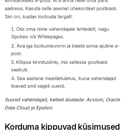
kinnitamiseks e-posti. Ära anna neile oma päris
aadressi. Kasuta selle asemel ühekordset postkasti.
Siin on, kuidas loobuda targalt:
Otsi oma nime vahendajate lehtedelt, nagu
Spokeo või Whitepages.
Ava iga loobumisvorm ja kleebi sinna ajutine e-
post.
Klõpsa kinnituslinki, mis sellesse postkasti
saabub.
Sea aastane meeldetuletus, kuna vahendajad
lisavad sind sageli uuesti.
Suured vahendajad, kellest alustada: Acxiom, Oracle
Data Cloud ja Epsilon.
Korduma kippuvad küsimused