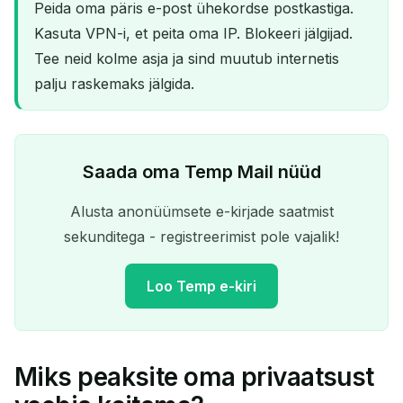
Peida oma päris e-post ühekordse postkastiga.
Kasuta VPN-i, et peita oma IP. Blokeeri jälgijad.
Tee neid kolme asja ja sind muutub internetis
palju raskemaks jälgida.
Saada oma Temp Mail nüüd
Alusta anonüümsete e-kirjade saatmist
sekunditega - registreerimist pole vajalik!
Loo Temp e-kiri
Miks peaksite oma privaatsust
Teie ajutine e-posti aadress: