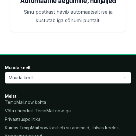
Automaatne aegumine, nulljäljed
Sinu postkast hävib automaatselt ise ja
kustutab iga sõnumi puhtalt.
Muuda keelt
Muuda keelt
Meist
TempMail.now kohta
Võta ühendust TempMail.now-ga
Privaatsuspoliitika
Kuidas TempMail.now käsitleb su andmeid, lihtsas keeles