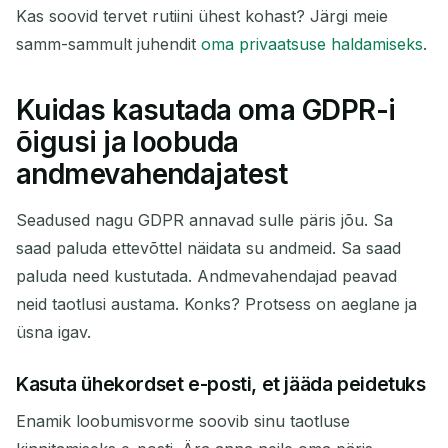
Kas soovid tervet rutiini ühest kohast? Järgi meie
samm-sammult juhendit
oma privaatsuse haldamiseks
.
Kuidas kasutada oma GDPR-i
õigusi ja loobuda
andmevahendajatest
Seadused nagu GDPR annavad sulle päris jõu. Sa
saad paluda ettevõttel näidata su andmeid. Sa saad
paluda need kustutada. Andmevahendajad peavad
neid taotlusi austama. Konks? Protsess on aeglane ja
üsna igav.
Kasuta ühekordset e-posti, et jääda peidetuks
Enamik loobumisvorme soovib sinu taotluse