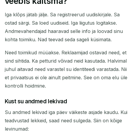
veebis kaitsma?
Iga klõps jätab jälje. Sa registreerud uudiskirjale. Sa
ostad särgi. Sa loed uudiseid. Iga liigutus logitakse.
Kopeeri
QR
Andmevahendajad haaravad selle info ja loovad sinu
kohta toimiku. Nad teevad seda sageli küsimata.
Need toimikud müüakse. Reklaamijad ostavad need, et
Kustuta valitud
Muuda e-posti
sind sihtida. Ka petturid võivad neid kasutada. Halvimal
juhul aitavad need varastel su identiteedi varastada. Nii
Värskenda
et privaatsus ei ole ainult peitmine. See on oma elu üle
kontrolli hoidmine.
Järgmine värskendus toimub
15
sekundit
Kust su andmed lekivad
SAATJA
TEEMA
TEGEVUS
Su andmed lekivad iga päev väikeste asjade kaudu. Kui
teadvustad lekkeid, saad need sulgeda. Siin on kõige
levinumad: