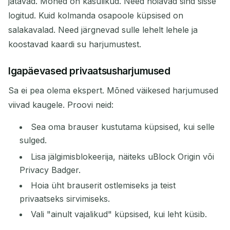
jätavad. Mõned on kasulikud. Need hoiavad sind sisse
logitud. Kuid kolmanda osapoole küpsised on
salakavalad. Need järgnevad sulle lehelt lehele ja
koostavad kaardi su harjumustest.
Igapäevased privaatsusharjumused
Sa ei pea olema ekspert. Mõned väikesed harjumused
viivad kaugele. Proovi neid:
Sea oma brauser kustutama küpsised, kui selle
sulged.
Lisa jälgimisblokeerija, näiteks uBlock Origin või
Privacy Badger.
Hoia üht brauserit ostlemiseks ja teist
privaatseks sirvimiseks.
Vali "ainult vajalikud" küpsised, kui leht küsib.