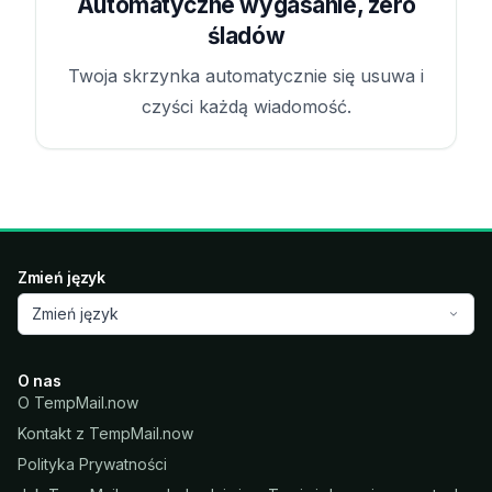
Automatyczne wygasanie, zero
śladów
Twoja skrzynka automatycznie się usuwa i
czyści każdą wiadomość.
Zmień język
Zmień język
O nas
O TempMail.now
Kontakt z TempMail.now
Polityka Prywatności