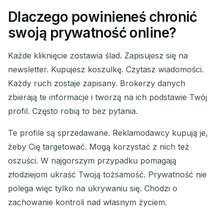
Dlaczego powinieneś chronić
Twój tymczasowy adres e-
swoją prywatność online?
mail:
Każde kliknięcie zostawia ślad. Zapisujesz się na
newsletter. Kupujesz koszulkę. Czytasz wiadomości.
Każdy ruch zostaje zapisany. Brokerzy danych
Kopiuj
QR
zbierają te informacje i tworzą na ich podstawie Twój
profil. Często robią to bez pytania.
Te profile są sprzedawane. Reklamodawcy kupują je,
Usuń zaznaczone
Zmień e-mail
żeby Cię targetować. Mogą korzystać z nich też
oszuści. W najgorszym przypadku pomagają
Odśwież
złodziejom ukraść Twoją tożsamość. Prywatność nie
polega więc tylko na ukrywaniu się. Chodzi o
Następne odświeżenie za
15
sekund
zachowanie kontroli nad własnym życiem.
NADAWCA
TEMAT
AKCJA