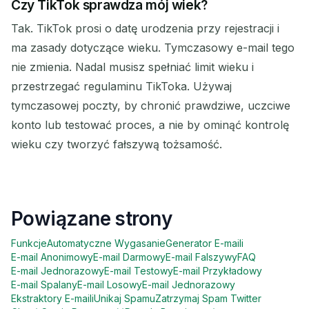
Czy TikTok sprawdza mój wiek?
Tak. TikTok prosi o datę urodzenia przy rejestracji i
ma zasady dotyczące wieku. Tymczasowy e-mail tego
nie zmienia. Nadal musisz spełniać limit wieku i
przestrzegać regulaminu TikToka. Używaj
tymczasowej poczty, by chronić prawdziwe, uczciwe
konto lub testować proces, a nie by ominąć kontrolę
wieku czy tworzyć fałszywą tożsamość.
Powiązane strony
Funkcje
Automatyczne Wygasanie
Generator E-maili
E-mail Anonimowy
E-mail Darmowy
E-mail Falszywy
FAQ
E-mail Jednorazowy
E-mail Testowy
E-mail Przykładowy
E-mail Spalany
E-mail Losowy
E-mail Jednorazowy
Ekstraktory E-maili
Unikaj Spamu
Zatrzymaj Spam Twitter