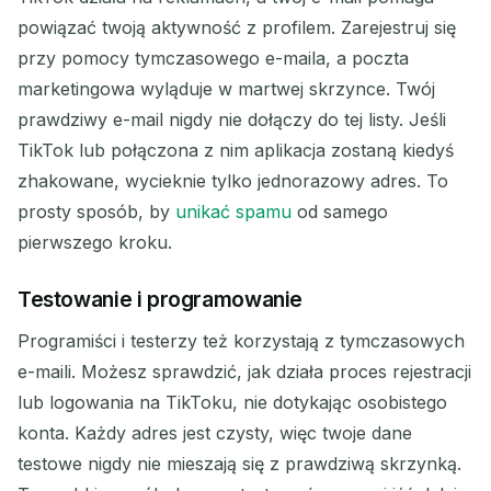
powiązać twoją aktywność z profilem. Zarejestruj się
Czekam na przychodzące e-maile...
przy pomocy tymczasowego e-maila, a poczta
marketingowa wyląduje w martwej skrzynce. Twój
Odśwież
prawdziwy e-mail nigdy nie dołączy do tej listy. Jeśli
TikTok lub połączona z nim aplikacja zostaną kiedyś
zhakowane, wycieknie tylko jednorazowy adres. To
prosty sposób, by
unikać spamu
od samego
pierwszego kroku.
Testowanie i programowanie
Programiści i testerzy też korzystają z tymczasowych
e-maili. Możesz sprawdzić, jak działa proces rejestracji
lub logowania na TikToku, nie dotykając osobistego
konta. Każdy adres jest czysty, więc twoje dane
testowe nigdy nie mieszają się z prawdziwą skrzynką.