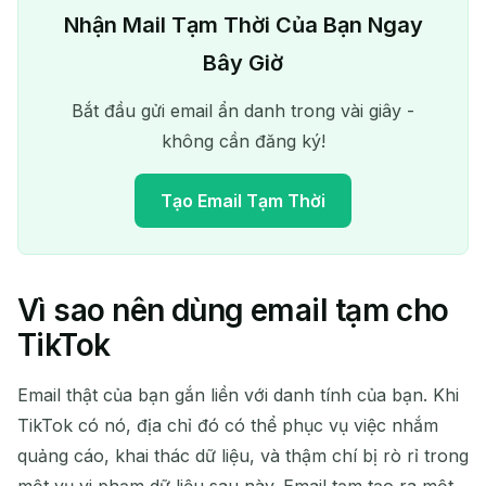
Nhận Mail Tạm Thời Của Bạn Ngay
Bây Giờ
Bắt đầu gửi email ẩn danh trong vài giây -
không cần đăng ký!
Tạo Email Tạm Thời
Vì sao nên dùng email tạm cho
Địa chỉ Email Tạm Thời của
TikTok
bạn:
Email thật của bạn gắn liền với danh tính của bạn. Khi
TikTok có nó, địa chỉ đó có thể phục vụ việc nhắm
quảng cáo, khai thác dữ liệu, và thậm chí bị rò rỉ trong
Sao chép
QR
một vụ vi phạm dữ liệu sau này. Email tạm tạo ra một