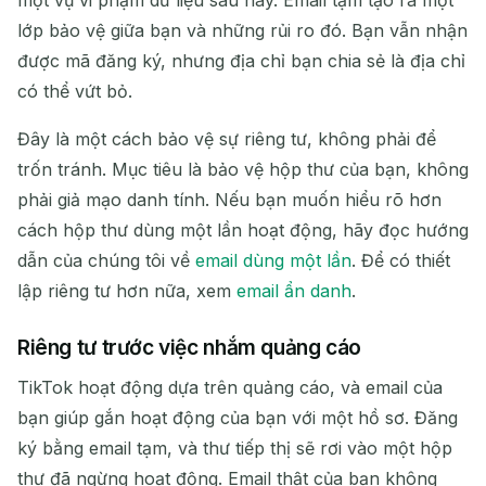
lớp bảo vệ giữa bạn và những rủi ro đó. Bạn vẫn nhận
được mã đăng ký, nhưng địa chỉ bạn chia sẻ là địa chỉ
Xóa đã chọn
Thay đổi Email
Làm mới
có thể vứt bỏ.
Đây là một cách bảo vệ sự riêng tư, không phải để
Làm mới tiếp theo trong
15
giây
trốn tránh. Mục tiêu là bảo vệ hộp thư của bạn, không
phải giả mạo danh tính. Nếu bạn muốn hiểu rõ hơn
NGƯỜI GỬI
CHỦ ĐỀ
HÀNH
cách hộp thư dùng một lần hoạt động, hãy đọc hướng
ĐỘNG
dẫn của chúng tôi về
email dùng một lần
. Để có thiết
lập riêng tư hơn nữa, xem
email ẩn danh
.
Riêng tư trước việc nhắm quảng cáo
TikTok hoạt động dựa trên quảng cáo, và email của
bạn giúp gắn hoạt động của bạn với một hồ sơ. Đăng
ký bằng email tạm, và thư tiếp thị sẽ rơi vào một hộp
Đang chờ email đến...
thư đã ngừng hoạt động. Email thật của bạn không