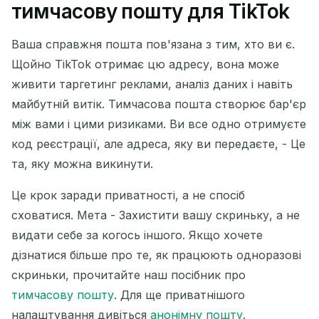
Ваша тимчасова адреса
тимчасову пошту для TikTok
електронної пошти:
Ваша справжня пошта пов'язана з тим, хто ви є.
Щойно TikTok отримає цю адресу, вона може
живити таргетинг реклами, аналіз даних і навіть
Копіювати
QR
майбутній витік. Тимчасова пошта створює бар'єр
між вами і цими ризиками. Ви все одно отримуєте
код реєстрації, але адреса, яку ви передаєте, - Це
Видалити вибране
та, яку можна викинути.
Це крок заради приватності, а не спосіб
Змінити електронну пошту
Оновити
сховатися. Мета - Захистити вашу скриньку, а не
видати себе за когось іншого. Якщо хочете
Наступне оновлення через
15
секунд
дізнатися більше про те, як працюють одноразові
скриньки, прочитайте наш посібник про
ВІДПРАВНИК
ТЕМА
ДІЯ
тимчасову пошту
. Для ще приватнішого
налаштування дивіться
анонімну пошту
.