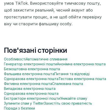
умов TikTok. Використовуйте тимчасову пошту,
щоб захистити реальний, чесний акаунт або
протестувати процес, а не щоб обійти перевірку
віку чи створити фальшиву особу.
Пов'язані сторінки
Особливості
Автоматичне спливання
Генератор електронної пошти
Анонімна електронна пошта
Безкоштовна електронна пошта
Фальшива електронна пошта
Питання та відповіді
Одноразова електронна пошта
Тестова електронна пошта
Фіктивна електронна пошта
Спалювана пошта
Випадкова електронна пошта
Одноразова електронна пошта
Екстрактори електронної пошти
Уникайте спаму
Зупинити спам у Twitter
Захистіть свою приватність
Поради з безпеки