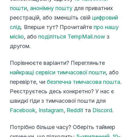
пошти
,
анонімну пошту
для приватних
реєстрацій, або зменшіть свій
цифровий
слід
. Вперше тут? Прочитайте
про нашу
місію
, або
поділіться TempMail.now
з
другом.
Порівнюєте варіанти? Перегляньте
найкращі сервіси тимчасової пошти
, або
перевірте, чи
безпечна тимчасова пошта
.
Реєструєтесь десь конкретно? У нас є
швидкі гіди з тимчасової пошти для
Facebook
,
Instagram
,
Reddit
та
Discord
.
Потрібно більше часу? Оберіть таймер
скриньки, що підходить:
5-хвилинний
,
10-