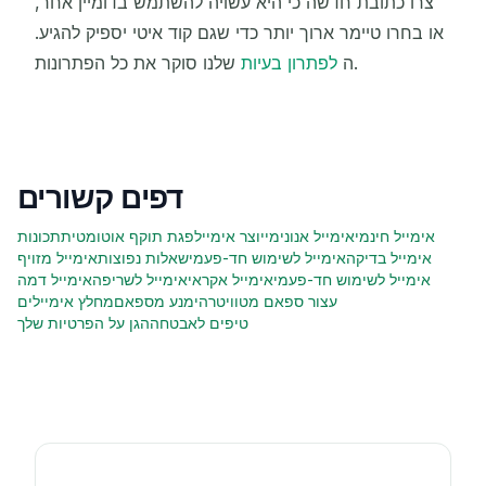
צרו כתובת חדשה כי היא עשויה להשתמש בדומיין אחר,
או בחרו טיימר ארוך יותר כדי שגם קוד איטי יספיק להגיע.
שלנו סוקר את כל הפתרונות.
ה
לפתרון בעיות
דפים קשורים
אימייל חינמי
אימייל אנונימי
יוצר אימייל
פגת תוקף אוטומטית
תכונות
אימייל בדיקה
אימייל לשימוש חד-פעמי
שאלות נפוצות
אימייל מזויף
אימייל לשימוש חד-פעמי
אימייל אקראי
אימייל לשריפה
אימייל דמה
עצור ספאם מטוויטר
הימנע מספאם
מחלץ אימיילים
טיפים לאבטחה
הגן על הפרטיות שלך