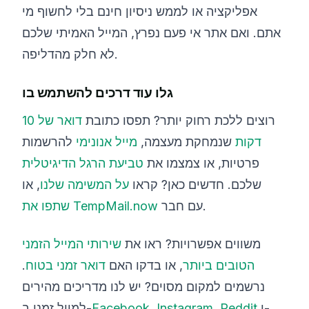
אפליקציה או לממש ניסיון חינם בלי לחשוף מי
אתם. ואם אתר אי פעם נפרץ, המייל האמיתי שלכם
לא חלק מהדליפה.
גלו עוד דרכים להשתמש בו
רוצים ללכת רחוק יותר? תפסו כתובת
דואר של 10
דקות
שנמחקת מעצמה,
מייל אנונימי
להרשמות
פרטיות, או צמצמו את
טביעת הרגל הדיגיטלית
שלכם. חדשים כאן? קראו
על המשימה שלנו
, או
עם חבר.
שתפו את TempMail.now
משווים אפשרויות? ראו את
שירותי המייל הזמני
הטובים ביותר
, או בדקו האם
דואר זמני בטוח
.
נרשמים למקום מסוים? יש לנו מדריכים מהירים
ו-
Reddit
,‏
Instagram
,‏
Facebook
למייל זמני ב-