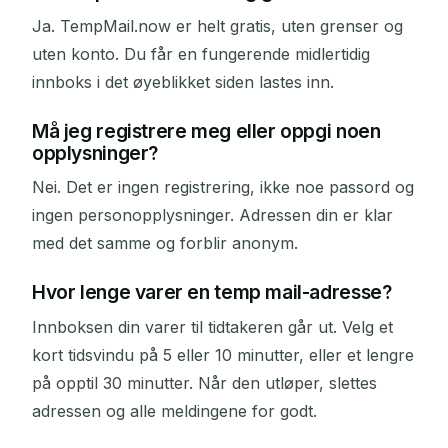
Ja. TempMail.now er helt gratis, uten grenser og
uten konto. Du får en fungerende midlertidig
innboks i det øyeblikket siden lastes inn.
Må jeg registrere meg eller oppgi noen
opplysninger?
Nei. Det er ingen registrering, ikke noe passord og
ingen personopplysninger. Adressen din er klar
med det samme og forblir anonym.
Hvor lenge varer en temp mail-adresse?
Innboksen din varer til tidtakeren går ut. Velg et
kort tidsvindu på 5 eller 10 minutter, eller et lengre
på opptil 30 minutter. Når den utløper, slettes
adressen og alle meldingene for godt.