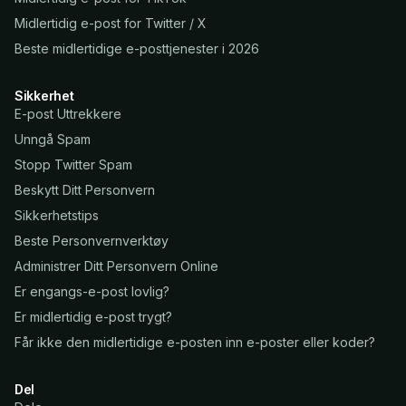
Midlertidig e-post for Twitter / X
Beste midlertidige e-posttjenester i 2026
Sikkerhet
E-post Uttrekkere
Unngå Spam
Stopp Twitter Spam
Beskytt Ditt Personvern
Sikkerhetstips
Beste Personvernverktøy
Administrer Ditt Personvern Online
Er engangs-e-post lovlig?
Er midlertidig e-post trygt?
Får ikke den midlertidige e-posten inn e-poster eller koder?
Del