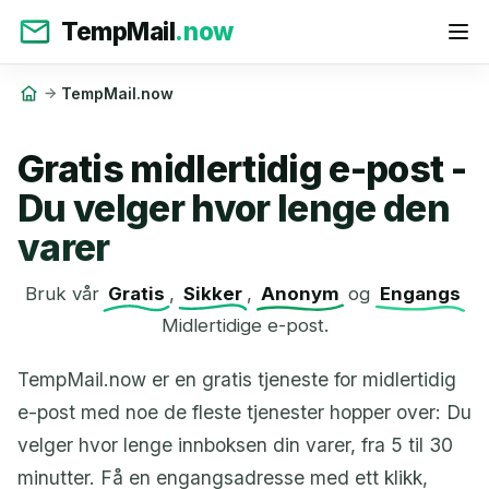
TempMail
.now
TempMail.now
Gratis midlertidig e-post -
Du velger hvor lenge den
varer
Bruk vår
Gratis
,
Sikker
,
Anonym
og
Engangs
Midlertidige e-post.
TempMail.now er en gratis tjeneste for midlertidig
e-post med noe de fleste tjenester hopper over: Du
velger hvor lenge innboksen din varer, fra 5 til 30
minutter. Få en engangsadresse med ett klikk,