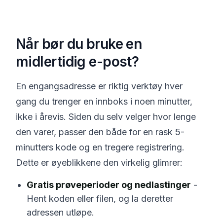
Når bør du bruke en
midlertidig e-post?
En engangsadresse er riktig verktøy hver
gang du trenger en innboks i noen minutter,
ikke i årevis. Siden du selv velger hvor lenge
den varer, passer den både for en rask 5-
minutters kode og en tregere registrering.
Dette er øyeblikkene den virkelig glimrer:
Gratis prøveperioder og nedlastinger
-
Hent koden eller filen, og la deretter
adressen utløpe.