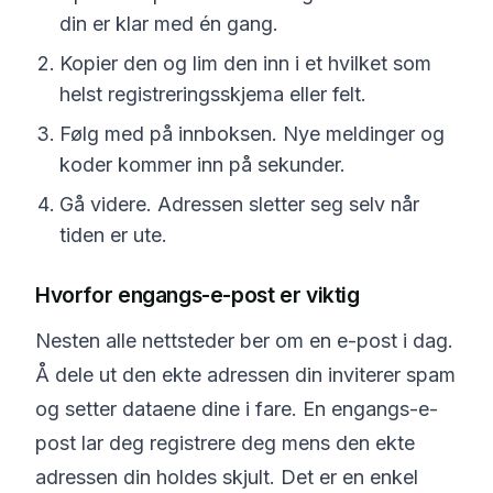
din er klar med én gang.
Kopier den og lim den inn i et hvilket som
helst registreringsskjema eller felt.
Følg med på innboksen. Nye meldinger og
koder kommer inn på sekunder.
Gå videre. Adressen sletter seg selv når
tiden er ute.
Hvorfor engangs-e-post er viktig
Nesten alle nettsteder ber om en e-post i dag.
Å dele ut den ekte adressen din inviterer spam
og setter dataene dine i fare. En engangs-e-
post lar deg registrere deg mens den ekte
adressen din holdes skjult. Det er en enkel