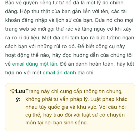
Bảo vệ quyền riêng tư tự nó đã là một lý do chính
Làm mới tiếp theo trong
15
giây
đáng. Hộp thư thật của bạn gắn liền với tên, các tài
khoản đăng nhập và lịch sử của bạn. Đưa nó cho mọi
NGƯỜI GỬI
CHỦ ĐỀ
HÀNH
trang web sẽ mời gọi thư rác và tăng nguy cơ khi xảy
ĐỘNG
ra rò rỉ dữ liệu. Một địa chỉ tạm tạo ra bức tường ngăn
cách bạn với những rủi ro đó. Để biết công cụ này
hoạt động thế nào, hãy đọc hướng dẫn của chúng tôi
về
email dùng một lần
. Để ẩn danh hoàn toàn, hãy kết
hợp nó với một
email ẩn danh
địa chỉ.
Lưu
Trang này chỉ cung cấp thông tin chung,
Đang chờ email đến...
ý:
không phải tư vấn pháp lý. Luật pháp khác
nhau tùy quốc gia và khu vực. Với câu hỏi
cụ thể, hãy trao đổi với luật sư có chuyên
Làm mới
môn tại nơi bạn sinh sống.