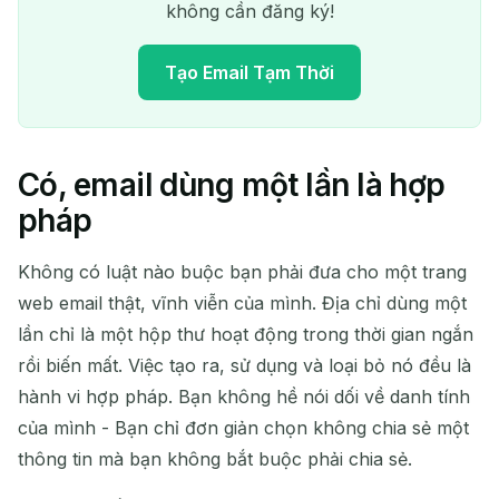
không cần đăng ký!
Tạo Email Tạm Thời
Có, email dùng một lần là hợp
Địa chỉ Email Tạm Thời của
pháp
bạn:
Không có luật nào buộc bạn phải đưa cho một trang
web email thật, vĩnh viễn của mình. Địa chỉ dùng một
lần chỉ là một hộp thư hoạt động trong thời gian ngắn
Sao chép
QR
rồi biến mất. Việc tạo ra, sử dụng và loại bỏ nó đều là
hành vi hợp pháp. Bạn không hề nói dối về danh tính
của mình - Bạn chỉ đơn giản chọn không chia sẻ một
Xóa đã chọn
Thay đổi Email
Làm mới
thông tin mà bạn không bắt buộc phải chia sẻ.