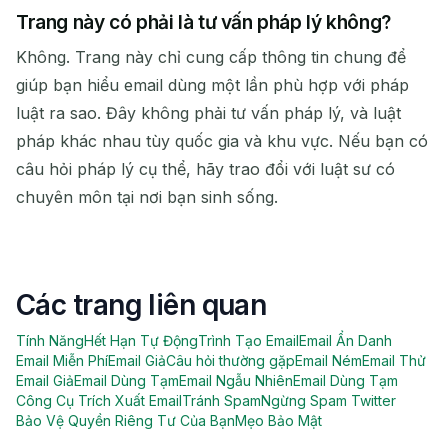
Trang này có phải là tư vấn pháp lý không?
Không. Trang này chỉ cung cấp thông tin chung để
giúp bạn hiểu email dùng một lần phù hợp với pháp
luật ra sao. Đây không phải tư vấn pháp lý, và luật
pháp khác nhau tùy quốc gia và khu vực. Nếu bạn có
câu hỏi pháp lý cụ thể, hãy trao đổi với luật sư có
chuyên môn tại nơi bạn sinh sống.
Các trang liên quan
Tính Năng
Hết Hạn Tự Động
Trình Tạo Email
Email Ẩn Danh
Email Miễn Phí
Email Giả
Câu hỏi thường gặp
Email Ném
Email Thử
Email Giả
Email Dùng Tạm
Email Ngẫu Nhiên
Email Dùng Tạm
Công Cụ Trích Xuất Email
Tránh Spam
Ngừng Spam Twitter
Bảo Vệ Quyền Riêng Tư Của Bạn
Mẹo Bảo Mật