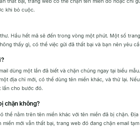
ẫn thất bại, trang web có thể chặn tên miền đó hoặc chỉ g
ớc khi bỏ cuộc.
 thư. Hầu hết mã sẽ đến trong vòng một phút. Một số tran
hông thấy gì, có thể việc gửi đã thất bại và bạn nên yêu c
i?
il dùng một lần đã biết và chặn chúng ngay tại biểu mẫu. 
ột địa chỉ mới, có thể dùng tên miền khác, và thử lại. Nế
 lần cho bước đó.
 bị chặn không?
có thể nằm trên tên miền khác với tên miền đã bị chặn. Địa
miền mới vẫn thất bại, trang web đó đang chặn email tạm 