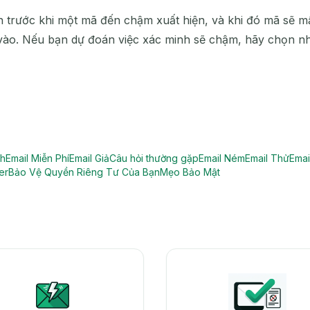
 trước khi một mã đến chậm xuất hiện, và khi đó mã sẽ mất
 vào. Nếu bạn dự đoán việc xác minh sẽ chậm, hãy chọn nhi
nh
Email Miễn Phí
Email Giả
Câu hỏi thường gặp
Email Ném
Email Thử
Emai
er
Bảo Vệ Quyền Riêng Tư Của Bạn
Mẹo Bảo Mật