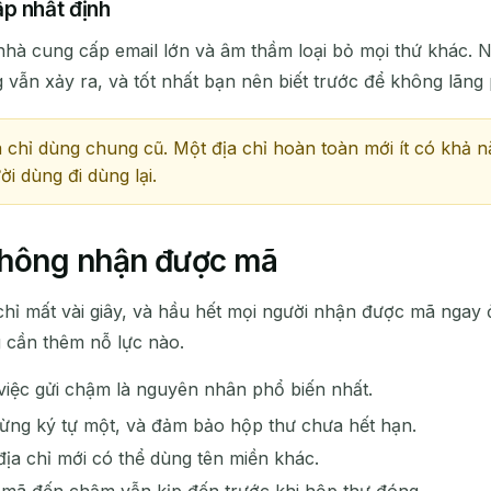
p nhất định
nhà cung cấp email lớn và âm thầm loại bỏ mọi thứ khác. N
ẫn xảy ra, và tốt nhất bạn nên biết trước để không lãng p
ịa chỉ dùng chung cũ. Một địa chỉ hoàn toàn mới ít có kh
i dùng đi dùng lại.
không nhận được mã
chỉ mất vài giây, và hầu hết mọi người nhận được mã ngay 
 cần thêm nỗ lực nào.
 việc gửi chậm là nguyên nhân phổ biến nhất.
 từng ký tự một, và đảm bảo hộp thư chưa hết hạn.
 địa chỉ mới có thể dùng tên miền khác.
 mã đến chậm vẫn kịp đến trước khi hộp thư đóng.