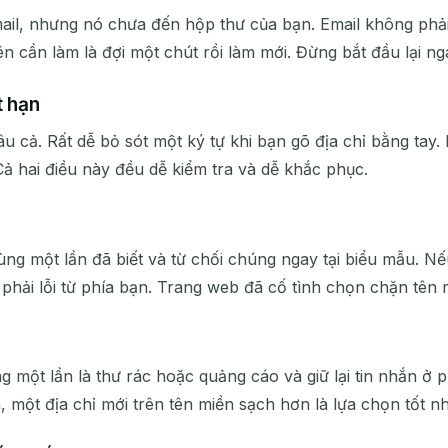
mail, nhưng nó chưa đến hộp thư của bạn. Email không phải
Xóa đã chọn
Thay đổi Email
Làm mới
ên cần làm là đợi một chút rồi làm mới. Đừng bắt đầu lại ng
Làm mới tiếp theo trong
15
giây
t hạn
âu cả. Rất dễ bỏ sót một ký tự khi bạn gõ địa chỉ bằng tay
CHỦ ĐỀ
Cả hai điều này đều dễ kiểm tra và dễ khắc phục.
n
g một lần đã biết và từ chối chúng ngay tại biểu mẫu. Nếu 
hải lỗi từ phía bạn. Trang web đã cố tình chọn chặn tên 
Đang chờ email đến...
ng một lần là thư rác hoặc quảng cáo và giữ lại tin nhắn 
, một địa chỉ mới trên tên miền sạch hơn là lựa chọn tốt n
Làm mới