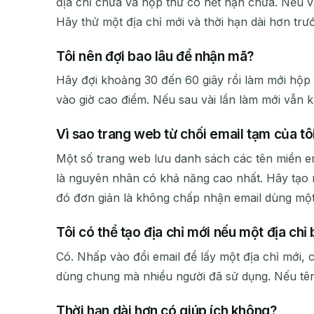
địa chỉ chưa và hộp thư có hết hạn chưa. Nếu v
Hãy thử một địa chỉ mới và thời hạn dài hơn trư
Tôi nên đợi bao lâu để nhận mã?
Hãy đợi khoảng 30 đến 60 giây rồi làm mới hộp
vào giờ cao điểm. Nếu sau vài lần làm mới vẫn k
Vì sao trang web từ chối email tạm của tô
Một số trang web lưu danh sách các tên miền ema
là nguyên nhân có khả năng cao nhất. Hãy tạo m
đó đơn giản là không chấp nhận email dùng một
Tôi có thể tạo địa chỉ mới nếu một địa chỉ
Có. Nhấp vào đổi email để lấy một địa chỉ mới, 
dùng chung mà nhiều người đã sử dụng. Nếu tên 
Thời hạn dài hơn có giúp ích không?