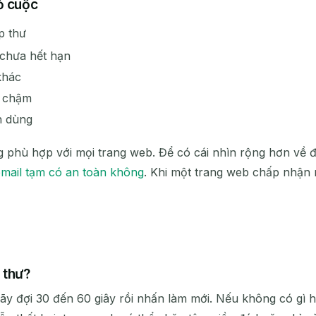
ỏ cuộc
p thư
 chưa hết hạn
khác
n chậm
n dùng
g phù hợp với mọi trang web. Để có cái nhìn rộng hơn về 
email tạm có an toàn không
. Khi một trang web chấp nhận n
 thư?
ãy đợi 30 đến 60 giây rồi nhấn làm mới. Nếu không có gì 