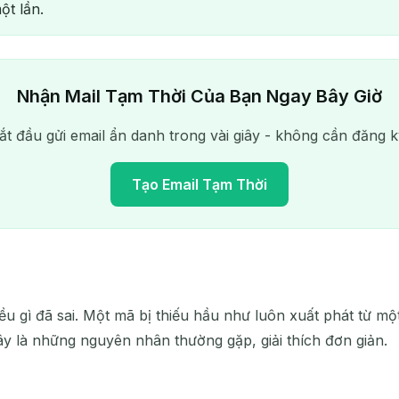
ột lần.
Nhận Mail Tạm Thời Của Bạn Ngay Bây Giờ
ắt đầu gửi email ẩn danh trong vài giây - không cần đăng k
Tạo Email Tạm Thời
Địa chỉ Email Tạm Thời của bạn:
u gì đã sai. Một mã bị thiếu hầu như luôn xuất phát từ một
Sao
ây là những nguyên nhân thường gặp, giải thích đơn giản.
chép