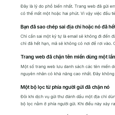
Đây là lý do phổ biến nhất. Trang web đã gửi e
có thể mất một hoặc hai phút. Vì vậy việc đầu ti
Bạn đã sao chép sai địa chỉ hoặc nó đã hế
Chỉ cần sai một ký tự là email sẽ không đi đến đ
NGƯỜI GỬI
chỉ đã hết hạn, mã sẽ không có nơi để rơi vào. 
Trang web đã chặn tên miền dùng một lầ
Một số trang web lưu danh sách các tên miền dùn
nguyên nhân có khả năng cao nhất. Đây không p
Một bộ lọc từ phía người gửi đã chặn nó
Đôi khi dịch vụ gửi thư đánh dấu một địa chỉ dù
bộ lọc nằm ở phía người gửi. Khi điều này xảy ra