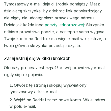
Tymczasowy e-mail daje ci środek pomiędzy. Masz
działającą skrzynkę, by odebrać link potwierdzający,
Odśwież
ale nigdy nie udostępniasz prawdziwego adresu.
Działa jak każda inna
poczty jednorazowej
: Skrzynka
Następne odświeżenie za
15
sekund
odbiera prawdziwą pocztę, a następnie sama wygasa.
Twoje konto na Reddicie ma więc e-mail w rejestrze, a
NADAWCA
TEMAT
AKCJA
twoja główna skrzynka pozostaje czysta.
Zarejestruj się w kilku krokach
Oto cały proces. Jest
szybki
, a twój prawdziwy e-mail
nigdy się nie pojawia:
Otwórz tę stronę i skopiuj wyświetlony
tymczasowy adres e-mail.
Czekam na przychodzące e-maile...
Wejdź na Reddit i załóż nowe konto. Wklej adres
w polu e-mail.
Odśwież