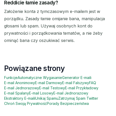
Reddicie łamie zasady?
Założenie konta z tymczasowym e-mailem jest w
porządku. Zasady łamie omijanie bana, manipulacja
głosami lub spam. Używaj osobnych kont do
prywatności i porządkowania tematów, a nie żeby
ominąć bana czy oszukiwać serwis.
Powiązane strony
Funkcje
Automatyczne Wygasanie
Generator E-maili
E-mail Anonimowy
E-mail Darmowy
E-mail Falszywy
FAQ
E-mail Jednorazowy
E-mail Testowy
E-mail Przykładowy
E-mail Spalany
E-mail Losowy
E-mail Jednorazowy
Ekstraktory E-maili
Unikaj Spamu
Zatrzymaj Spam Twitter
Chroń Swoją Prywatność
Porady Bezpieczeństwa