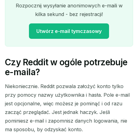
Rozpocznij wysyłanie anonimowych e-maili w
kilka sekund - bez rejestracji!
Utwórz e-mail tymczasowy
Czy Reddit w ogóle potrzebuje
Twój tymczasowy adres e-
e-maila?
mail:
Niekoniecznie. Reddit pozwala założyć konto tylko
przy pomocy nazwy użytkownika i hasła. Pole e-mail
jest opcjonalne, więc możesz je pominąć i od razu
Kopiuj
QR
zacząć przeglądać. Jest jednak haczyk. Jeśli
pominiesz e-mail i zapomnisz danych logowania, nie
ma sposobu, by odzyskać konto.
Usuń zaznaczone
Zmień e-mail