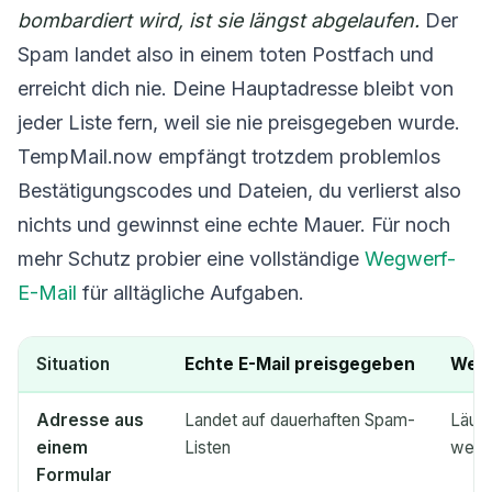
bombardiert wird, ist sie längst abgelaufen.
Der
Spam landet also in einem toten Postfach und
erreicht dich nie. Deine Hauptadresse bleibt von
jeder Liste fern, weil sie nie preisgegeben wurde.
TempMail.now empfängt trotzdem problemlos
Bestätigungscodes und Dateien, du verlierst also
nichts und gewinnst eine echte Mauer. Für noch
mehr Schutz probier eine vollständige
Wegwerf-
E-Mail
für alltägliche Aufgaben.
Situation
Echte E-Mail preisgegeben
Wegw
Adresse aus
Landet auf dauerhaften Spam-
Läuft
einem
Listen
werd
Formular