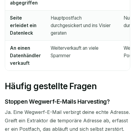
abgegriffen
Seite
Hauptpostfach
Nur e
erleidet ein
durchgesickert und ins Visier
durc
Datenleck
geraten
An einen
Weiterverkauft an viele
Wertl
Datenhändler
Spammer
Postf
verkauft
Häufig gestellte Fragen
Stoppen Wegwerf-E-Mails Harvesting?
Ja. Eine Wegwerf-E-Mail verbirgt deine echte Adresse.
Greift ein Extraktor die temporäre Adresse ab, erfasst
er ein Postfach, das abläuft und sich selbst zerstört.