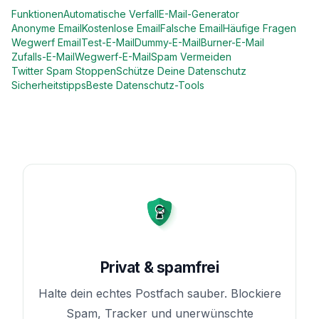
Funktionen
Automatische Verfall
E-Mail-Generator
Anonyme Email
Kostenlose Email
Falsche Email
Häufige Fragen
Wegwerf Email
Test-E-Mail
Dummy-E-Mail
Burner-E-Mail
Zufalls-E-Mail
Wegwerf-E-Mail
Spam Vermeiden
Twitter Spam Stoppen
Schütze Deine Datenschutz
Sicherheitstipps
Beste Datenschutz-Tools
Privat & spamfrei
Halte dein echtes Postfach sauber. Blockiere
Spam, Tracker und unerwünschte