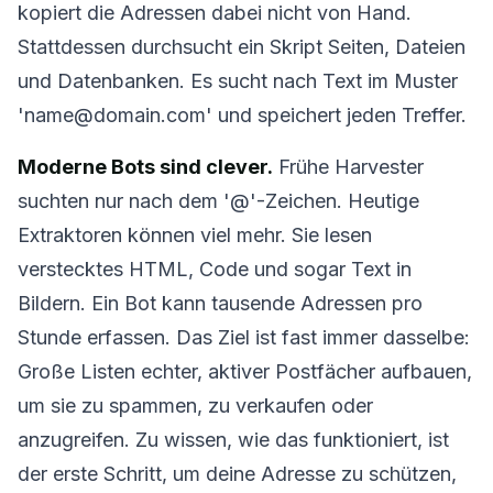
kopiert die Adressen dabei nicht von Hand.
Stattdessen durchsucht ein Skript Seiten, Dateien
Ausgewählte löschen
E-Mail ändern
und Datenbanken. Es sucht nach Text im Muster
Aktualisieren
'name@domain.com' und speichert jeden Treffer.
Moderne Bots sind clever.
Frühe Harvester
Nächste Aktualisierung in
15
Sekunden
suchten nur nach dem '@'-Zeichen. Heutige
Extraktoren können viel mehr. Sie lesen
ABSENDER
BETREFF
AKTION
verstecktes HTML, Code und sogar Text in
Bildern. Ein Bot kann tausende Adressen pro
Stunde erfassen. Das Ziel ist fast immer dasselbe:
Große Listen echter, aktiver Postfächer aufbauen,
um sie zu spammen, zu verkaufen oder
anzugreifen. Zu wissen, wie das funktioniert, ist
der erste Schritt, um deine Adresse zu schützen,
Warten auf eingehende E-Mails...