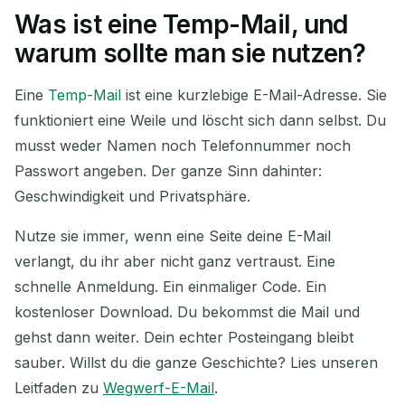
Was ist eine Temp-Mail, und
Ihre temporäre E-Mail-
warum sollte man sie nutzen?
Adresse:
Eine
Temp-Mail
ist eine kurzlebige E-Mail-Adresse. Sie
funktioniert eine Weile und löscht sich dann selbst. Du
musst weder Namen noch Telefonnummer noch
Kopieren
QR
Passwort angeben. Der ganze Sinn dahinter:
Geschwindigkeit und Privatsphäre.
Nutze sie immer, wenn eine Seite deine E-Mail
Ausgewählte löschen
E-Mail ändern
verlangt, du ihr aber nicht ganz vertraust. Eine
schnelle Anmeldung. Ein einmaliger Code. Ein
Aktualisieren
kostenloser Download. Du bekommst die Mail und
gehst dann weiter. Dein echter Posteingang bleibt
Nächste Aktualisierung in
15
Sekunden
sauber. Willst du die ganze Geschichte? Lies unseren
Leitfaden zu
Wegwerf-E-Mail
.
ABSENDER
BETREFF
AKTION