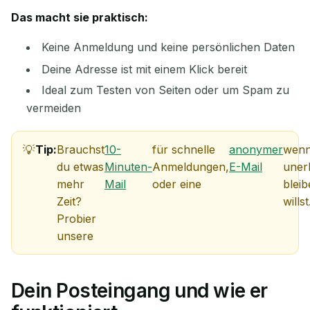
Das macht sie praktisch:
Keine Anmeldung und keine persönlichen Daten
Deine Adresse ist mit einem Klick bereit
Ideal zum Testen von Seiten oder um Spam zu
vermeiden
Warten auf eingehende E-Mails...
Tip:
Brauchst
10-
für schnelle
anonymer
wenn
du etwas
Minuten-
Anmeldungen,
E-Mail
uner
Aktualisieren
mehr
Mail
oder eine
blei
Zeit?
willst
Probier
unsere
Dein Posteingang und wie er