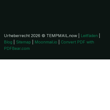
Urheberrecht 2026 © TEMPMAIL.now |
Leitfäden
|
Blog
|
Sitemap
|
Moonmail.io
|
Convert PDF with
PDFBear.com