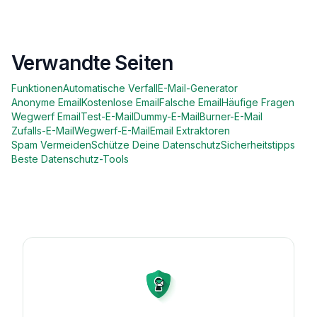
Verwandte Seiten
Funktionen
Automatische Verfall
E-Mail-Generator
Anonyme Email
Kostenlose Email
Falsche Email
Häufige Fragen
Wegwerf Email
Test-E-Mail
Dummy-E-Mail
Burner-E-Mail
Zufalls-E-Mail
Wegwerf-E-Mail
Email Extraktoren
Spam Vermeiden
Schütze Deine Datenschutz
Sicherheitstipps
Beste Datenschutz-Tools