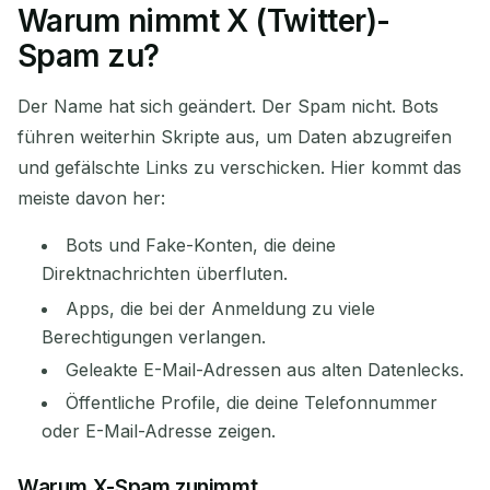
Warum nimmt X (Twitter)-
Ihre temporäre E-Mail-
Spam zu?
Adresse:
Der Name hat sich geändert. Der Spam nicht. Bots
führen weiterhin Skripte aus, um Daten abzugreifen
und gefälschte Links zu verschicken. Hier kommt das
Kopieren
QR
meiste davon her:
Bots und Fake-Konten, die deine
Direktnachrichten überfluten.
Ausgewählte löschen
E-Mail ändern
Apps, die bei der Anmeldung zu viele
Berechtigungen verlangen.
Aktualisieren
Geleakte E-Mail-Adressen aus alten Datenlecks.
Öffentliche Profile, die deine Telefonnummer
Nächste Aktualisierung in
15
Sekunden
oder E-Mail-Adresse zeigen.
ABSENDER
BETREFF
AKTION
Warum X-Spam zunimmt