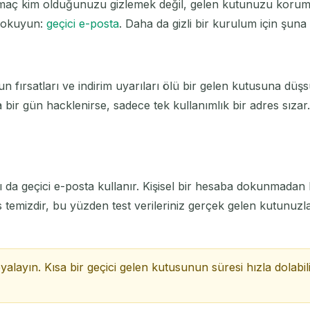
. Amaç kim olduğunuzu gizlemek değil, gelen kutunuzu korumak
Seçilenleri Sil
E-postayı Değiştir
Yenile
i okuyun:
geçici e-posta
. Daha da gizli bir kurulum için şuna
Sonraki yenileme
15
saniye içinde
un fırsatları ve indirim uyarıları ölü bir gelen kutusuna dü
KONU
 bir gün hacklenirse, sadece tek kullanımlık bir adres sızar
nları da geçici e-posta kullanır. Kişisel bir hesaba dokunmada
es temizdir, bu yüzden test verileriniz gerçek gelen kutunuz
Gelen e-postaları bekliyor...
alayın. Kısa bir geçici gelen kutusunun süresi hızla dolabi
Yenile