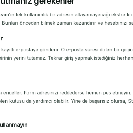
tutmanız gerekenler
 Steam'in tek kullanımlık bir adresin atlayamayacağı ekstra kon
. Bunları önceden bilmek zaman kazandırır ve hesabınızı sağl
er
 kayıtlı e-postaya gönderir. O e-posta süresi dolan bir geçi
birinin yerini tutamaz. Tekrar giriş yapmak istediğiniz her
rını engeller. Form adresinizi reddederse hemen pes etmeyin.
elen kutusu da yardımcı olabilir. Yine de başarısız olursa, 
kullanmayın