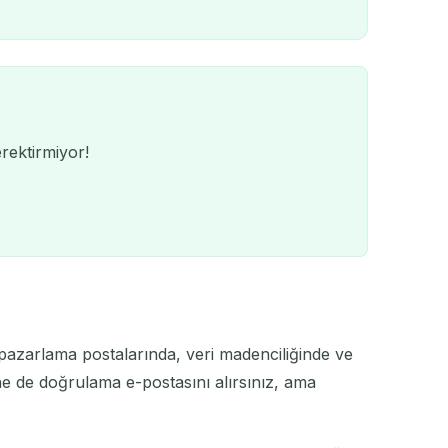
rektirmiyor!
pazarlama postalarında, veri madenciliğinde ve
QR
Yine de doğrulama e-postasını alırsınız, ama