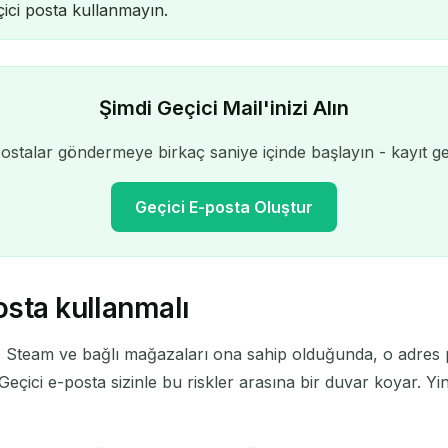
eçici posta kullanmayın.
Şimdi Geçici Mail'inizi Alın
stalar göndermeye birkaç saniye içinde başlayın - kayıt ge
Geçici E-posta Oluştur
osta kullanmalı
Geçici E-posta Adresiniz:
. Steam ve bağlı mağazaları ona sahip olduğunda, o adres 
Kopyala
r. Geçici e-posta sizinle bu riskler arasına bir duvar koyar. 