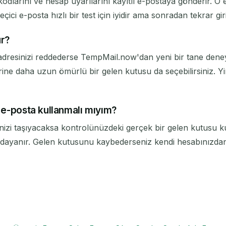
kodlarını ve hesap uyarılarını kayıtlı e-postaya gönderir. O 
ici e-posta hızlı bir test için iyidir ama sonradan tekrar giriş
ur?
 adresinizi reddederse TempMail.now'dan yeni bir tane deneyi
yerine daha uzun ömürlü bir gelen kutusu da seçebilirsiniz. Y
i e-posta kullanmalı mıyım?
zi taşıyacaksa kontrolünüzdeki gerçek bir gelen kutusu kul
 dayanır. Gelen kutusunu kaybederseniz kendi hesabınızdan dı