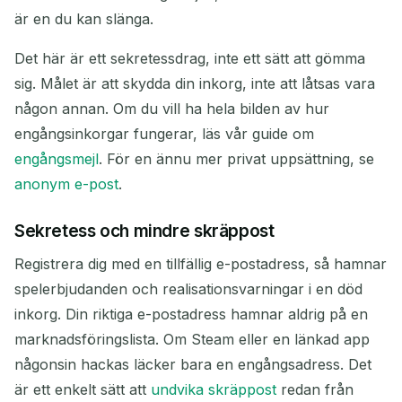
är en du kan slänga.
Uppdatera
Det här är ett sekretessdrag, inte ett sätt att gömma
sig. Målet är att skydda din inkorg, inte att låtsas vara
Nästa uppdatering om
15
sekunder
någon annan. Om du vill ha hela bilden av hur
engångsinkorgar fungerar, läs vår guide om
AVSÄNDARE
ÄMNE
ÅTGÄRD
engångsmejl
. För en ännu mer privat uppsättning, se
anonym e-post
.
Sekretess och mindre skräppost
Registrera dig med en tillfällig e-postadress, så hamnar
spelerbjudanden och realisationsvarningar i en död
inkorg. Din riktiga e-postadress hamnar aldrig på en
Väntar på inkommande e-post...
marknadsföringslista. Om Steam eller en länkad app
någonsin hackas läcker bara en engångsadress. Det
Uppdatera
är ett enkelt sätt att
undvika skräppost
redan från