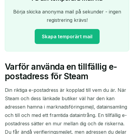
Börja skicka anonyma mail på sekunder - ingen
registrering krävs!
Skapa temporärt mail
Varför använda en tillfällig e-
Din tillfälliga e-postadress:
postadress för Steam
Din riktiga e-postadress är kopplad till vem du är. När
Steam och dess länkade butiker väl har den kan
Kopiera
QR
adressen hamna i marknadsföringsmejl, datainsamling
och till och med ett framtida dataintrång. En tillfällig e-
postadress sätter en mur mellan dig och de riskerna.
Ta bort valda
Ändra e-post
Du får ändå verifieringsmejlet, men adressen du delar