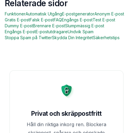
Relaterade sidor
Funktioner
Automatisk Utgång
E-postgenerator
Anonym E-post
Gratis E-post
Falsk E-post
FAQ
Engångs E-post
Test E-post
Dummy E-post
Brennare E-post
Slumpmässig E-post
Engångs E-post
E-postutdragare
Undvik Spam
Stoppa Spam på Twitter
Skydda Din Integritet
Säkerhetstips
Privat och skräppostfritt
Håll din riktiga inkorg ren. Blockera
skräppost, spårare och oönskade