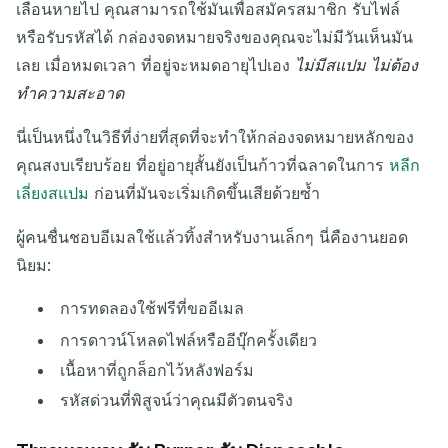
เลือนหายไป คุณสามารถใช้มันเพื่อสมัครสมาชิก รับไฟล์
หรือรับรหัสได้ กล่องจดหมายจริงของคุณจะไม่มีวันเห็นมัน
คัดลอก
QR
เลย เมื่อหมดเวลา ที่อยู่จะหมดอายุไปเอง
ไม่มีสแปม ไม่ต้อง
ทำความสะอาด
นี่เป็นหนึ่งในวิธีที่ง่ายที่สุดที่จะทำให้กล่องจดหมายหลักของ
ลบที่เลือก
เปลี่ยนอีเมล
รีเฟรช
คุณสงบเรียบร้อย ที่อยู่อายุสั้นยังเป็นก้าวที่ฉลาดในการ
หลีก
เลี่ยงสแปม
ก่อนที่มันจะเริ่มเกิดขึ้นเสียด้วยซ้ำ
ถัดไปรอใน
15
วินาที
ผู้คนชื่นชอบอีเมลใช้แล้วทิ้งสำหรับงานเล็กๆ นี่คืองานยอด
นิยม:
ผู้ส่ง
หัวเรื่อง
การ
ดำเนิน
การทดลองใช้ฟรีที่ขออีเมล
การ
การดาวน์โหลดไฟล์หรืออีบุ๊กครั้งเดียว
เนื้อหาที่ถูกล็อกไว้หลังฟอร์ม
รหัสด่วนที่พิสูจน์ว่าคุณมีตัวตนจริง