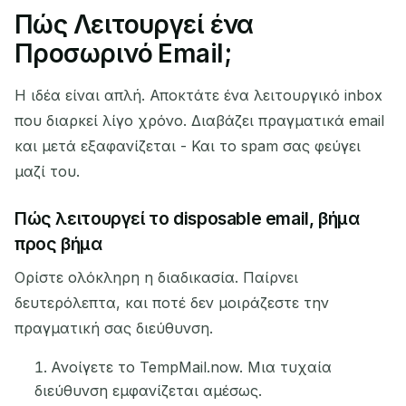
Πώς Λειτουργεί ένα
Η προσωρινή διεύθυνση
Προσωρινό Email;
email σας:
Η ιδέα είναι απλή. Αποκτάτε ένα λειτουργικό inbox
που διαρκεί λίγο χρόνο. Διαβάζει πραγματικά email
και μετά εξαφανίζεται - Και το spam σας φεύγει
Αντιγραφή
QR
μαζί του.
Πώς λειτουργεί το disposable email, βήμα
προς βήμα
Διαγραφή επιλεγμένων
Αλλαγή email
Ορίστε ολόκληρη η διαδικασία. Παίρνει
Ανανέωση
δευτερόλεπτα, και ποτέ δεν μοιράζεστε την
πραγματική σας διεύθυνση.
Επόμενη ανανέωση σε
15
δευτερόλεπτα
Ανοίγετε το TempMail.now. Μια τυχαία
διεύθυνση εμφανίζεται αμέσως.
ΑΠΟΣΤΟΛΈΑΣ
ΘΈΜΑ
ΕΝΈΡΓΕΙΑ