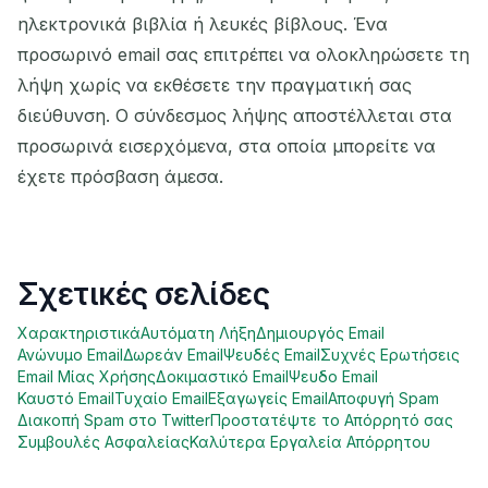
ηλεκτρονικά βιβλία ή λευκές βίβλους. Ένα
προσωρινό email σας επιτρέπει να ολοκληρώσετε τη
λήψη χωρίς να εκθέσετε την πραγματική σας
διεύθυνση. Ο σύνδεσμος λήψης αποστέλλεται στα
προσωρινά εισερχόμενα, στα οποία μπορείτε να
έχετε πρόσβαση άμεσα.
Σχετικές σελίδες
Χαρακτηριστικά
Αυτόματη Λήξη
Δημιουργός Email
Ανώνυμο Email
Δωρεάν Email
Ψευδές Email
Συχνές Ερωτήσεις
Email Μίας Χρήσης
Δοκιμαστικό Email
Ψευδο Email
Καυστό Email
Τυχαίο Email
Εξαγωγείς Email
Αποφυγή Spam
Διακοπή Spam στο Twitter
Προστατέψτε το Απόρρητό σας
Συμβουλές Ασφαλείας
Καλύτερα Εργαλεία Απόρρητου