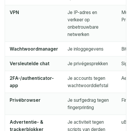
Volgende vernieuwing in
15
seconden
VPN
Je IP-adres en
Mull
verkeer op
Pro
onbetrouwbare
AFZENDER
ONDERWERP
ACTIE
netwerken
Wachtwoordmanager
Je inloggegevens
Bitw
Versleutelde chat
Je privégesprekken
Sign
2FA-/authenticator-
Je accounts tegen
Aegi
app
wachtwoorddiefstal
Wachten op binnenkomende e-mails...
Privébrowser
Je surfgedrag tegen
Fire
fingerprinting
Vernieuwen
Advertentie- &
Je activiteit tegen
uBlo
trackerblokker
scripts van derden