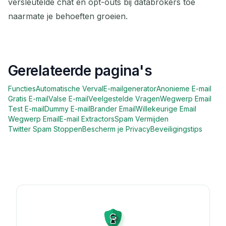
versleutelde chat en opt-outs bij databrokers toe
naarmate je behoeften groeien.
Gerelateerde pagina's
Functies
Automatische Verval
E-mailgenerator
Anonieme E-mail
Gratis E-mail
Valse E-mail
Veelgestelde Vragen
Wegwerp Email
Test E-mail
Dummy E-mail
Brander Email
Willekeurige Email
Wegwerp Email
E-mail Extractors
Spam Vermijden
Twitter Spam Stoppen
Bescherm je Privacy
Beveiligingstips