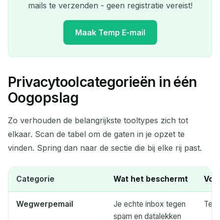
mails te verzenden - geen registratie vereist!
Maak Temp E-mail
Privacytoolcategorieën in één
Je Tijdelijke E-mailadres:
Oogopslag
Zo verhouden de belangrijkste tooltypes zich tot
elkaar. Scan de tabel om de gaten in je opzet te
Kopiëren
QR
vinden. Spring dan naar de sectie die bij elke rij past.
Categorie
Wat het beschermt
Voo
Verwijder Geselecteerd
Verander E-mail
Wegwerpemail
Je echte inbox tegen
Tem
Vernieuwen
spam en datalekken