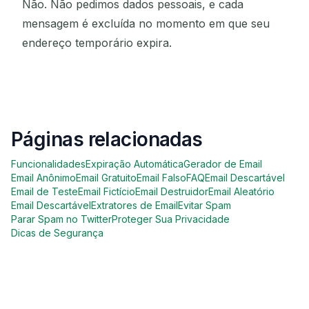
Não. Não pedimos dados pessoais, e cada
mensagem é excluída no momento em que seu
endereço temporário expira.
Páginas relacionadas
Funcionalidades
Expiração Automática
Gerador de Email
Email Anônimo
Email Gratuito
Email Falso
FAQ
Email Descartável
Email de Teste
Email Fictício
Email Destruidor
Email Aleatório
Email Descartável
Extratores de Email
Evitar Spam
Parar Spam no Twitter
Proteger Sua Privacidade
Dicas de Segurança