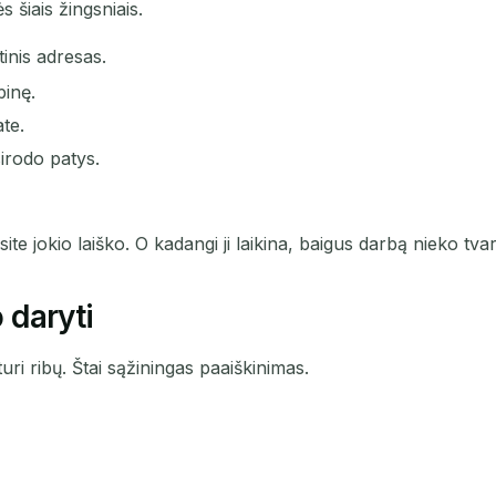
s šiais žingsniais.
tinis adresas.
pinę.
ate.
sirodo patys.
site jokio laiško. O kadangi ji laikina, baigus darbą nieko tvar
o daryti
ri ribų. Štai sąžiningas paaiškinimas.