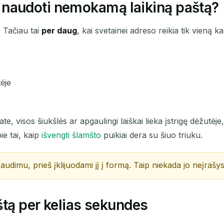
 ir naudoti nemokamą laikiną paštą?
. Tačiau tai
per daug
, kai svetainei adreso reikia tik vieną
tėje
e, visos šiukšlės ar apgaulingi laiškai lieka įstrigę dėžutėje
ie tai, kaip
išvengti šlamšto
puikiai dera su šiuo triuku.
dimu, prieš įklijuodami jį į formą. Taip niekada jo neįrašysit
tą per kelias sekundes