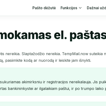
Pašto dėžutė
Funkcijos
Dažnai už
okamas el. paštas 
is nereikia. Slaptažodžio nereikia. TempMail.now suteikia
ą, pasiimkite kodą ar nuorodą ir leiskite jam išnykti.
uriamas akimirksniu ir registracijos nereikalauja. Jis puik
rtas bankininkystei ar ilgalaikiam paštui, ir po trumpo laiko p