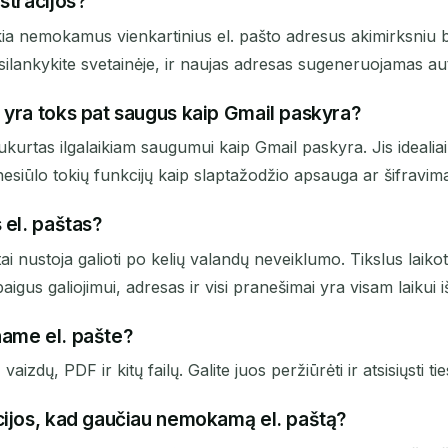
stracijos?
a nemokamus vienkartinius el. pašto adresus akimirksniu be 
psilankykite svetainėje, ir naujas adresas sugeneruojamas au
 yra toks pat saugus kaip Gmail paskyra?
sukurtas ilgalaikiam saugumui kaip Gmail paskyra. Jis idealiai
esiūlo tokių funkcijų kaip slaptažodžio apsauga ar šifravimas
 el. paštas?
i nustoja galioti po kelių valandų neveiklumo. Tikslus laikota
igus galiojimui, adresas ir visi pranešimai yra visam laikui i
name el. pašte?
dų, PDF ir kitų failų. Galite juos peržiūrėti ir atsisiųsti tiesi
cijos, kad gaučiau nemokamą el. paštą?