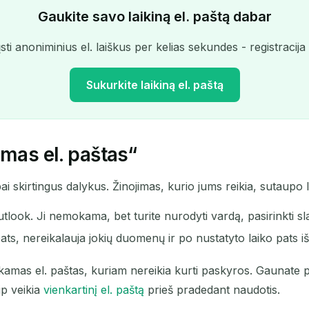
Gaukite savo laikiną el. paštą dabar
sti anoniminius el. laiškus per kelias sekundes - registracija
Sukurkite laikiną el. paštą
amas el. paštas“
Jūsų laikinas el. pašto adresas:
ai skirtingus dalykus. Žinojimas, kurio jums reikia, sutaupo l
Kopijuoti
ook. Ji nemokama, bet turite nurodyti vardą, pasirinkti slap
s, nereikalauja jokių duomenų ir po nustatyto laiko pats išs
Ištrinti pasirinktus
Keisti el. paštą
Atnaujinti
kamas el. paštas, kuriam nereikia kurti paskyros. Gaunate p
ip veikia
vienkartinį el. paštą
prieš pradedant naudotis.
Kitas atnaujinimas per
15
sekundes