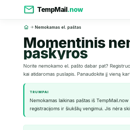
TempMail
.now
Nemokamas el. paštas
Momentinis nem
paskyros
Norite nemokamo el. pašto dabar pat? Registruot
kai atidaromas puslapis. Panaudokite jį vieną kart
TRUMPAI
Nemokamas laikinas paštas iš TempMail.now suk
registracijoms ir šiukšlių vengimui. Jis nėra ski