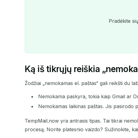
Pradėkite sių
Ką iš tikrųjų reiškia „nemok
Žodžiai „nemokamas el. paštas“ gali reikšti du lab
Nemokama paskyra, tokia kaip Gmail ar Outl
Nemokamas laikinas paštas. Jis pasirodo pat
TempMail.now yra antrasis tipas. Tai tikrai nemo
procesą. Norite platesnio vaizdo? Sužinokite, ka