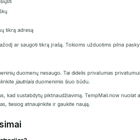
siųsti
škų
sų tikrą adresą
 slaptažodį ar saugoti tikrą įrašą. Tokioms užduotims pilna pas
ninių duomenų nesaugo. Tai didelis privalumas privatumui. Vi
linkite
jautriais
duomenimis šiuo būdu.
s, kad sustabdytų piktnaudžiavimą. TempMail.now nuolat a
 tiesiog atnaujinkite ir gaukite naują.
simai