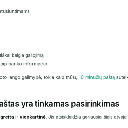
tsisiuntimams
škai baigia galiojimą
kaip banko informacija
suoto lango galimybė, tokia kaip mūsų
10 minučių paštą
suteik
štas yra tinkamas pasirinkimas
s
greita
ir
vienkartinė
. Jis atsiskleidžia geriausiai šiais atvejai