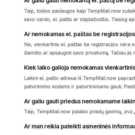
Ar galiu gauti nemokamą el. paštą be regi
Taip, tokios paslaugos kaip TempMail.now suteiki
savo vardo, el. pašto ar slaptažodžio. Tiesiog a
Ar nemokamas el. paštas be registracijos
Ne, vienkartinis el. paštas be registracijos nėra 
šlamšto ar apsaugoti savo privatumą. Tačiau jis n
Kiek laiko galioja nemokamas vienkartinis
Laikini el. pašto adresai iš TempMail.now paprasta
patvirtinimo kodams ir patvirtinimams gauti. Pasiba
Ar galiu gauti priedus nemokamame laiki
Taip, TempMail.now palaiko priedų gavimą, pvz., vaiz
Ar man reikia pateikti asmeninės informa