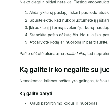
Nieko diegti ir pildyti nereikia. Tiesiog vadovaukitė
Atidarykite šį puslapį. Iškart pasirodo atsitik
Spustelėkite, kad nukopijuotumėte jį į iškar
Įklijuokite jį į formą svetainėje, kurią naudoj
Stebėkite pašto dėžutę čia. Nauji laiškai pa
Atidarykite kodą ar nuorodą ir pasitraukite.
Pašto dėžutė atsinaujina
realiu laiku
, tad nepralei
Ką galite ir ko negalite su ju
Nemokamas laikinas paštas yra galingas, tačiau tu
Ką galite daryti
Gauti patvirtinimo kodus ir nuorodas