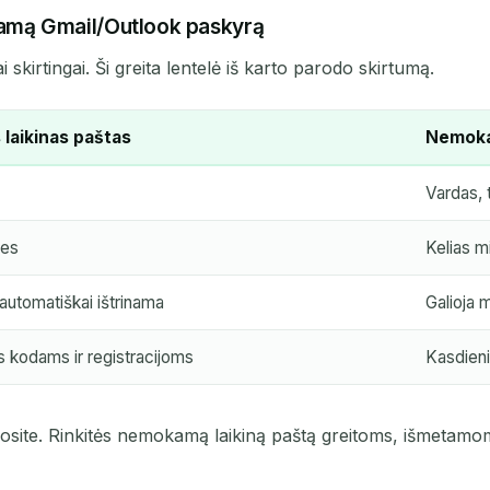
amą Gmail/Outlook paskyrą
TEMA
 skirtingai. Ši greita lentelė iš karto parodo skirtumą.
aikinas paštas
Nemoka
Vardas, 
des
Kelias m
Laukiama atvykstančių el. laiškų...
automatiškai ištrinama
Galioja 
s kodams ir registracijoms
Kasdieni
Atnaujinti
ugosite. Rinkitės nemokamą laikiną paštą greitoms, išmetam