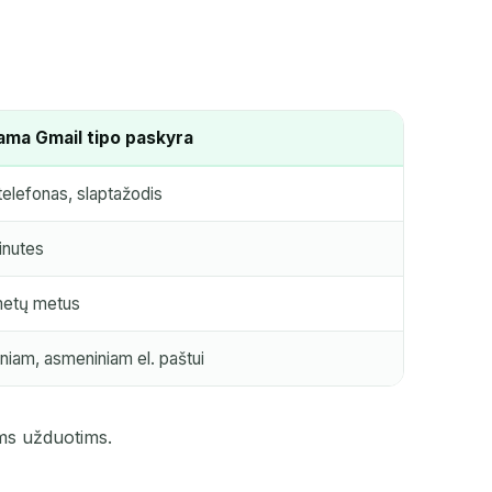
VEIKSMAS
ma Gmail tipo paskyra
telefonas, slaptažodis
inutes
metų metus
niam, asmeniniam el. paštui
oms užduotims.