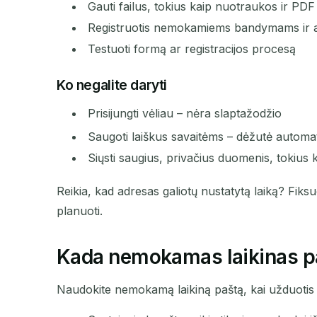
Gauti failus, tokius kaip nuotraukos ir PDF
Registruotis nemokamiems bandymams ir a
Testuoti formą ar registracijos procesą
Ko negalite daryti
Prisijungti vėliau – nėra slaptažodžio
Saugoti laiškus savaitėms – dėžutė automati
Siųsti saugius, privačius duomenis, tokius 
Reikia, kad adresas galiotų nustatytą laiką? Fik
planuoti.
Kada nemokamas laikinas pa
Naudokite nemokamą laikiną paštą, kai užduoti