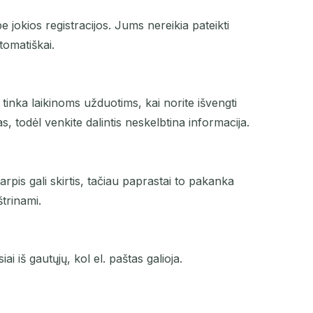
jokios registracijos. Jums nereikia pateikti
tomatiškai.
 tinka laikinoms užduotims, kai norite išvengti
, todėl venkite dalintis neskelbtina informacija.
rpis gali skirtis, tačiau paprastai to pakanka
štrinami.
ai iš gautųjų, kol el. paštas galioja.