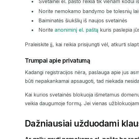
Svetainei el. pašto reikia tik vienam kodui iš
Norite nemokamo bandymo be tolesnių lai
Baiminatės šiukšlių iš naujos svetainės
Norite
anoniminį el. paštą
kuris paslepia jū
Praleiskite jį, kai reikia prisijungti vėl, atkurti
Trumpai apie privatumą
Kadangi registracijos nėra, paslauga apie jus asme
būti nepakankamai apsaugoti, tad niekada nesida
Kai kurios svetainės blokuoja išmetamus domenu
veikia daugumoje formų. Jei vienas užblokuojamas,
Dažniausiai užduodami klau