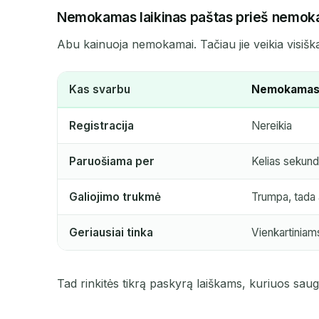
Nemokamas laikinas paštas prieš nemok
SIUNTĖJAS
Abu kainuoja nemokamai. Tačiau jie veikia visiškai
Kas svarbu
Nemokamas l
Registracija
Nereikia
Paruošiama per
Kelias sekun
Galiojimo trukmė
Trumpa, tada 
Geriausiai tinka
Vienkartiniam
Tad rinkitės tikrą paskyrą laiškams, kuriuos sa