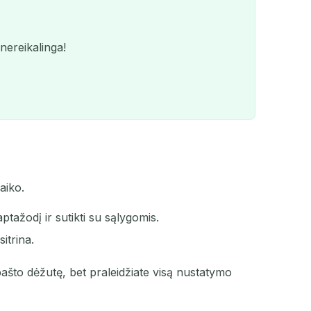
 nereikalinga!
aiko.
QR
tažodį ir sutikti su sąlygomis.
itrina.
ašto dėžutę, bet praleidžiate visą nustatymo