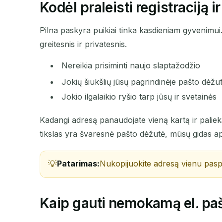
Kodėl praleisti registraciją
Pilna paskyra puikiai tinka kasdieniam gyvenimui
greitesnis ir privatesnis.
Nereikia prisiminti naujo slaptažodžio
Jokių šiukšlių jūsų pagrindinėje pašto dėžu
Jokio ilgalaikio ryšio tarp jūsų ir svetainės
Kadangi adresą panaudojate vieną kartą ir paliekat
tikslas yra švaresnė pašto dėžutė, mūsų gidas ap
Patarimas:
Nukopijuokite adresą vienu paspau
Kaip gauti nemokamą el. paš