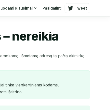
duodami klausimai
Pasidalinti
Tweet
– nereikia
 nemokamą, išmetamą adresą tą pačią akimirką,
iai tinka vienkartiniams kodams,
ats išsitrina.