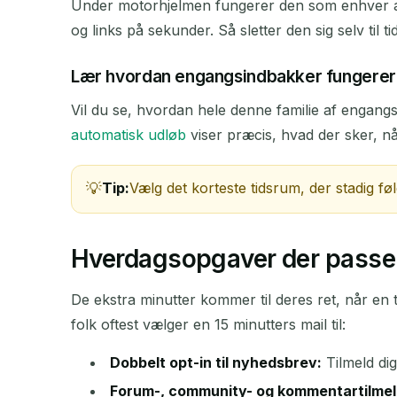
Under motorhjelmen fungerer den som enhver and
og links på sekunder. Så sletter den sig selv til ti
Lær hvordan engangsindbakker fungerer
AFSENDER
Vil du se, hvordan hele denne familie af engang
automatisk udløb
viser præcis, hvad der sker, n
Tip:
Vælg det korteste tidsrum, der stadig føle
Hverdagsopgaver der passer 
De ekstra minutter kommer til deres ret, når en t
folk oftest vælger en 15 minutters mail til:
Dobbelt opt-in til nyhedsbrev:
Tilmeld dig
Forum-, community- og kommentartilmel