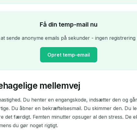
Få din temp-mail nu
at sende anonyme emails på sekunder - ingen registrering
Opret temp-email
behagelige mellemvej
Din midlertidige emailadresse:
 hastighed. Du henter en engangskode, indsætter den og går 
Kopier
tige. Du åbner en bekræftelsesmail. Du skimmer den. Du led
gøre det færdigt. Femten minutter opsuger al den stress. D
mens du gør noget rigtigt.
Slet valgte
Skift email
Opdater