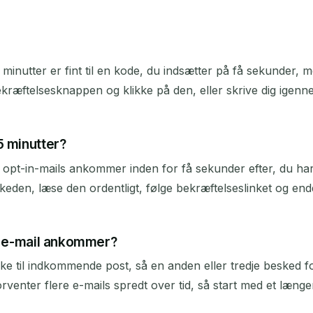
inutter er fint til en kode, du indsætter på få sekunder, me
bekræftelsesknappen og klikke på den, eller skrive dig igen
5 minutter?
opt-in-mails ankommer inden for få sekunder efter, du har 
eden, læse den ordentligt, følge bekræftelseslinket og endd
ny e-mail ankommer?
ikke til indkommende post, så en anden eller tredje besked f
forventer flere e-mails spredt over tid, så start med et læng