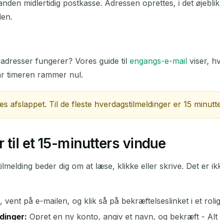
en midlertidig postkasse. Adressen oprettes, i det øjebli
den.
Næste opdatering om
15
sekunder
EMNE
sadresser fungerer? Vores guide til
engangs-e-mail
viser, hv
år timeren rammer nul.
s afslappet. Til de fleste hverdagstilmeldinger er 15 minutter
til et 15-minutters vindue
Venter på indkommende emails...
ilmelding beder dig om at læse, klikke eller skrive. Det er 
Opdater
, vent på e-mailen, og klik så på bekræftelseslinket i et roli
dinger:
Opret en ny konto, angiv et navn, og bekræft - Alt