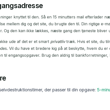
ngangsadresse
inger knyttet til den. Så en 15 minutters mail efterlader næs
se mellem dig og det site, du brugte den til. Din rigtige e-mail
er. Og den kan ikke lækkes, næste gang den tjeneste bliver 
dbakke ude af det er et smart
privatliv
træk. Hvis et site, du ti
ndes. Vil du have et bredere kig på at beskytte, hvem du er 
 til engangsopgaver. Brug den aldrig til bankforretninger, 
re
elvdestruktionstimer, der passer til din opgave:
5-minu