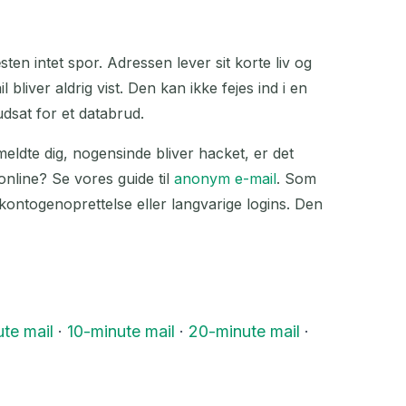
ten intet spor. Adressen lever sit korte liv og
 bliver aldrig vist. Den kan ikke fejes ind i en
udsat for et databrud.
lmeldte dig, nogensinde bliver hacket, er det
online? Se vores guide til
anonym e-mail
. Som
kontogenoprettelse eller langvarige logins. Den
te mail
·
10-minute mail
·
20-minute mail
·