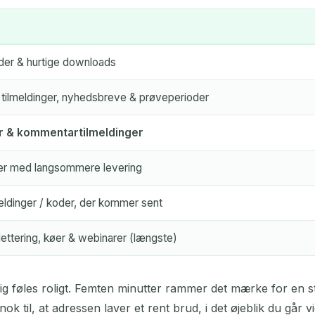
er & hurtige downloads
 tilmeldinger, nyhedsbreve & prøveperioder
r & kommentartilmeldinger
er med langsommere levering
lmeldinger / koder, der kommer sent
lettering, køer & webinarer (længste)
ig føles roligt. Femten minutter rammer det mærke for en st
nok til, at adressen laver et rent brud, i det øjeblik du går v