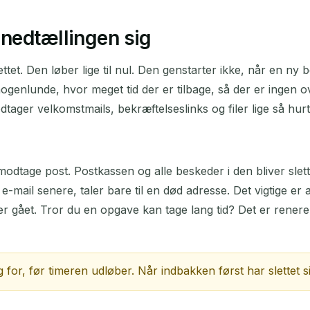
-nedtællingen sig
rettet. Den løber lige til nul. Den genstarter ikke, når en
nogenlunde, hvor meget tid der er tilbage, så der er ingen 
tager velkomstmails, bekræftelseslinks og filer lige så hu
tage post. Postkassen og alle beskeder i den bliver slettet
 e-mail senere, taler bare til en død adresse. Det vigtige er
 er gået. Tror du en opgave kan tage lang tid? Det er renere
 for, før timeren udløber. Når indbakken først har slettet si