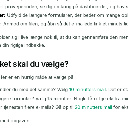
rt prøveperioden, se dig omkring på dashboardet, og hav stad
er:
Udfyld de længere formularer, der beder om mange oply
:
Anmod om filen, og åbn så det e-mailede link et minuts t
er sig i live længe nok til, at du kan gennemføre den men
din rigtige indbakke.
ilket skal du vælge?
er er en hurtig måde at vælge på:
handler du med det samme? Vælg
10 minutters mail
. Det er s
gere formular? Vælg 15 minutter. Nogle få rolige ekstra min
 tjenesten flere e-mails? Gå op til
20 minutters mail
for eks
t med opgaven.