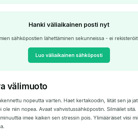
Hanki väliaikainen posti nyt
ien sähköpostien lähettäminen sekunneissa - ei rekisteröit
Luo väliaikainen sähköposti
va välimuoto
Tilapäinen sähköpostiosoite:
kennettu nopeutta varten. Haet kertakoodin, liität sen ja j
Kopioi
 ole niin nopea. Avaat vahvistussähköpostin. Silmäilet sitä. 
inuuttia imee kaiken sen stressin pois. Ylimääräiset viisi minuut
aa.
Poista valitut
Vaihda sähköposti
Päivitä