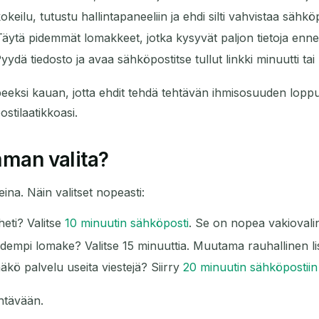
okeilu, tutustu hallintapaneeliin ja ehdi silti vahvistaa sähköp
äytä pidemmät lomakkeet, jotka kysyvät paljon tietoja enne
yydä tiedosto ja avaa sähköpostitse tullut linkki minuutti 
eksi kauan, jotta ehdit tehdä tehtävän ihmisosuuden loppu
stilaatikkoasi.
mman valita?
ina. Näin valitset nopeasti:
heti? Valitse
10 minuutin sähköposti
. Se on nopea vakiovalinta
 pidempi lomake? Valitse 15 minuuttia. Muutama rauhallinen l
äkö palvelu useita viestejä? Siirry
20 minuutin sähköpostiin
ehtävään.