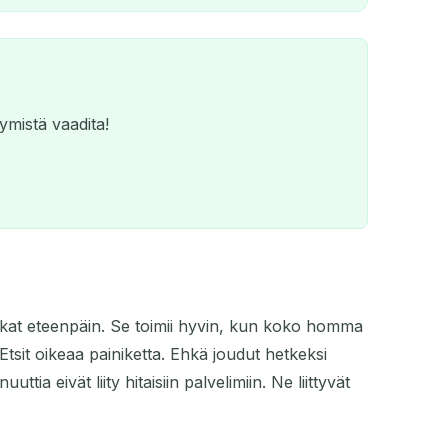
ymistä vaadita!
atkat eteenpäin. Se toimii hyvin, kun koko homma
QR
Etsit oikeaa painiketta. Ehkä joudut hetkeksi
tia eivät liity hitaisiin palvelimiin. Ne liittyvät