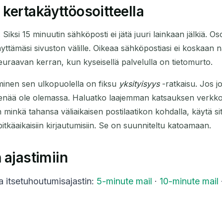
 kertakäyttöosoitteella
. Siksi 15 minuutin sähköposti ei jätä juuri lainkaan jälkiä. O
ttämäsi sivuston välille. Oikeaa sähköpostiasi ei koskaan näyte
 seuraavan kerran, kun kyseisellä palvelulla on tietomurto.
täminen sen ulkopuolella on fiksu
yksityisyys
-ratkaisu. Jos j
 ei enää ole olemassa. Haluatko laajemman katsauksen verkk
n minkä tahansa väliaikaisen postilaatikon kohdalla, käytä si
 pitkäaikaisiin kirjautumisiin. Se on suunniteltu katoamaan.
 ajastimiin
va itsetuhoutumisajastin:
5-minute mail
·
10-minute mail