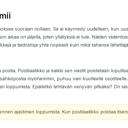
mii
juoksee suoraan nollaan. Se ei käynnisty uudelleen, kun uus
n aikaa on jäljellä, joten yllätyksiä ei tule. Näiden viidentoi
nkkejä ja tiedostoja yhtä nopeasti kuin mikä tahansa lähettäjä
tia. Postilaatikko ja kaikki sen viestit poistetaan lopullises
e sähköpostia myöhemmin, puhuu vain kuolleelle osoitteelle. 
jan loppumista. Epäiletkö tehtävän venyvän pitkäksi? On siis
 ennen ajastimen loppumista. Kun postilaatikko poistaa itsens