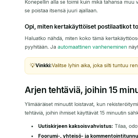
Konepellin alla se toimii kuin mikä tahansa muu vä
se poistaa itsensä juuri ajallaan.
Opi, miten kertakäyttöiset postilaatikot t
LÄHETTÄJÄ
Haluatko nähdä, miten koko tämä kertakäyttöos
pyyhitään. Ja
automaattinen vanheneminen
näyt
Vinkki:
Valitse lyhin aika, joka silti tuntuu re
Arjen tehtäviä, joihin 15 minu
Ylimääräiset minuutit loistavat, kun rekisteröitymi
tehtäviä, joihin ihmiset käyttävät 15 minuutin sä
Uutiskirjeen kaksoisvahvistus:
Tilaa, odo
Foorumi-, yhteisö- ja kommentointitunnu