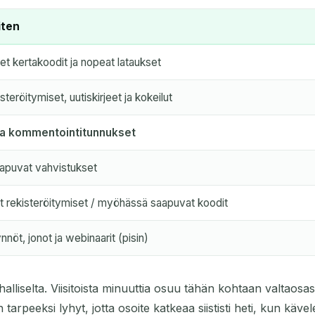
iten
et kertakoodit ja nopeat lataukset
isteröitymiset, uutiskirjeet ja kokeilut
ja kommentointitunnukset
apuvat vahvistukset
t rekisteröitymiset / myöhässä saapuvat koodit
nnöt, jonot ja webinaarit (pisin)
uhalliselta. Viisitoista minuuttia osuu tähän kohtaan valtaosa
arpeeksi lyhyt, jotta osoite katkeaa siististi heti, kun kävele