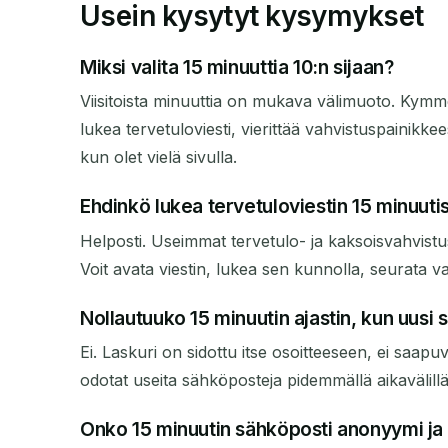
Usein kysytyt kysymykset
Miksi valita 15 minuuttia 10:n sijaan?
Viisitoista minuuttia on mukava välimuoto. Kymmene
lukea tervetuloviesti, vierittää vahvistuspainikke
kun olet vielä sivulla.
Ehdinkö lukea tervetuloviestin 15 minuuti
Helposti. Useimmat tervetulo- ja kaksoisvahvistu
Voit avata viestin, lukea sen kunnolla, seurata va
Nollautuuko 15 minuutin ajastin, kun uusi
Ei. Laskuri on sidottu itse osoitteeseen, ei saapuv
odotat useita sähköposteja pidemmällä aikavälillä,
Onko 15 minuutin sähköposti anonyymi ja