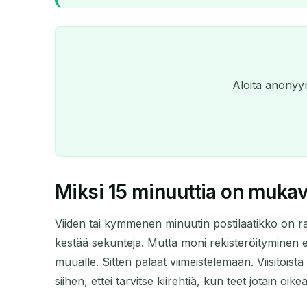
Aloita anonyym
Miksi 15 minuuttia on muka
Viiden tai kymmenen minuutin postilaatikko on ra
kestää sekunteja. Mutta moni rekisteröityminen ei
muualle. Sitten palaat viimeistelemään. Viisitoista m
siihen, ettei tarvitse kiirehtiä, kun teet jotain oike