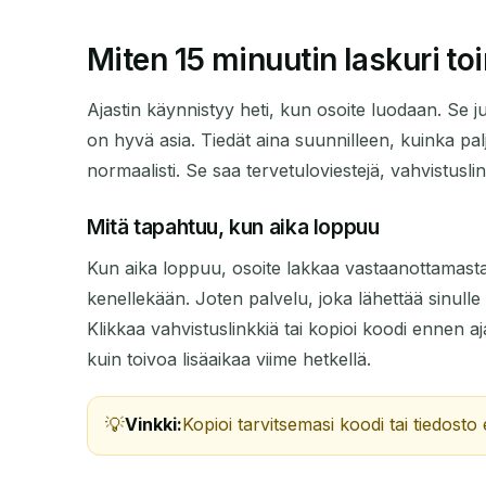
Miten 15 minuutin laskuri toi
Ajastin käynnistyy heti, kun osoite luodaan. Se 
on hyvä asia. Tiedät aina suunnilleen, kuinka paljo
normaalisti. Se saa tervetuloviestejä, vahvistusli
Mitä tapahtuu, kun aika loppuu
Kun aika loppuu, osoite lakkaa vastaanottamasta pos
kenellekään. Joten palvelu, joka lähettää sinull
Klikkaa vahvistuslinkkiä tai kopioi koodi ennen a
kuin toivoa lisäaikaa viime hetkellä.
Vinkki:
Kopioi tarvitsemasi koodi tai tiedosto