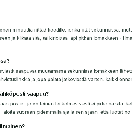
n minuuttia riittää koodille, jonka liität sekunneissa, mutta 
eseen ja klikata sitä, tai kirjoittaa läpi pitkän lomakkeen -
ssa?
sviestit saapuvat muutamassa sekunnissa lomakkeen lähettäm
hvistuslinkkiä ja jopa palata jatkoviestiä varten, kaikki enne
 sähköposti saapuu?
aan postiin, joten toinen tai kolmas viesti ei pidennä sitä. Kel
 aloita suoraan pidemmällä ajalla sen sijaan, että luotat no
 ilmainen?