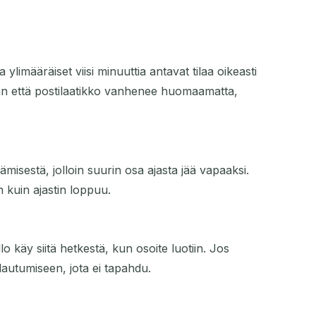
ylimääräiset viisi minuuttia antavat tilaa oikeasti
 Ilman että postilaatikko vanhenee huomaamatta,
isestä, jolloin suurin osa ajasta jää vapaaksi.
n kuin ajastin loppuu.
lo käy siitä hetkestä, kun osoite luotiin. Jos
llautumiseen, jota ei tapahdu.