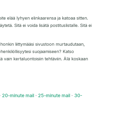
soite elää lyhyen elinkaarensa ja katoaa sitten.
tä. Sitä ei voida lisätä postituslistalle. Sitä ei
ohonkin liittymääsi sivustoon murtaudutaan,
ohenkilöllisyytesi suojaamiseen? Katso
tä vain kertaluontoisiin tehtäviin. Älä koskaan
·
20-minute mail
·
25-minute mail
·
30-