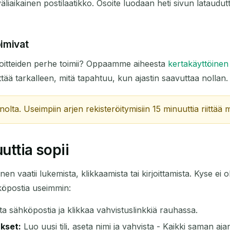
liaikainen postilaatikko. Osoite luodaan heti sivun lataudutt
Seuraava päivitys
15
sekuntia
oimivat
AIHE
oitteiden perhe toimii? Oppaamme aiheesta
kertakäyttöinen
tää tarkalleen, mitä tapahtuu, kun ajastin saavuttaa nollan.
nnolta. Useimpiin arjen rekisteröitymisiin 15 minuuttia riittää m
uttia sopii
Odotetaan saapuvia sähköposteja...
nen vaatii lukemista, klikkaamista tai kirjoittamista. Kyse ei 
hköpostia useimmin:
Päivitä
ta sähköpostia ja klikkaa vahvistuslinkkiä rauhassa.
kset:
Luo uusi tili, aseta nimi ja vahvista - Kaikki saman ajan