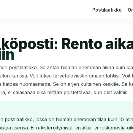
Postilaatikko
Om
köposti: Rento aika
iin
inen postilaatikko. Se antaa hieman enemmän aikaa kuin kl
ellon kanssa. Voit lukea tervetuloviestin omaan tahtiisi. Voit 
e katoaa huomaamatta. Se on arjen kultainen keskitie. Se k
tiliä, ei salasanaa eikä mitään poistettavaa, kun olet valmis.
n postilaatikko, jossa on hieman enemmän tilaa kuin 10 minu
staa itsensä. Ei rekisteröitymistä, ei jälkiä, ei roskapostia o