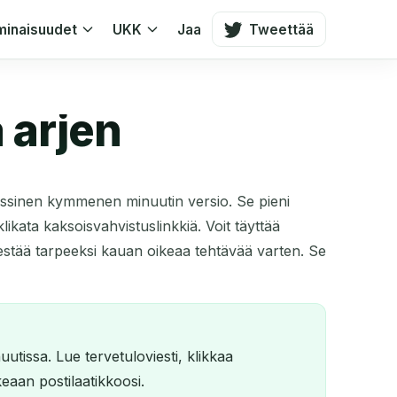
inaisuudet
UKK
Jaa
Tweettää
 arjen
assinen kymmenen minuutin versio. Se pieni
klikata kaksoisvahvistuslinkkiä. Voit täyttää
estää tarpeeksi kauan oikeaa tehtävää varten. Se
utissa. Lue tervetuloviesti, klikkaa
ikeaan postilaatikkoosi.