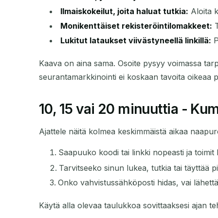
Ilmaiskokeilut, joita haluat tutkia:
Aloita k
Monikenttäiset rekisteröintilomakkeet:
T
Lukitut lataukset viivästyneellä linkillä:
P
Kaava on aina sama. Osoite pysyy voimassa tarpe
seurantamarkkinointi ei koskaan tavoita oikeaa po
10, 15 vai 20 minuuttia - Ku
Ajattele näitä kolmea keskimmäistä aikaa naapure
Saapuuko koodi tai linkki nopeasti ja toimit 
Tarvitseeko sinun lukea, tutkia tai täyttää
Onko vahvistussähköposti hidas, vai lähettä
Käytä alla olevaa taulukkoa sovittaaksesi ajan t