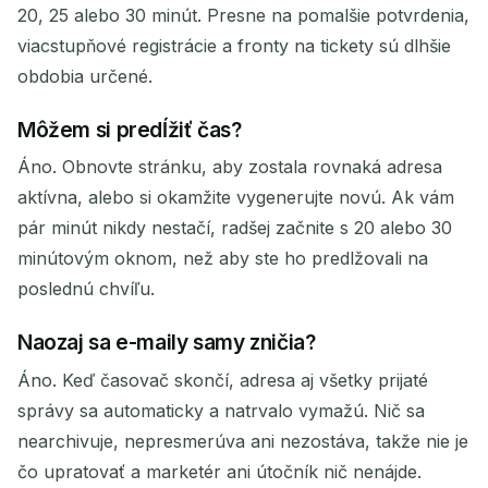
20, 25 alebo 30 minút. Presne na pomalšie potvrdenia,
viacstupňové registrácie a fronty na tickety sú dlhšie
obdobia určené.
Môžem si predĺžiť čas?
Áno. Obnovte stránku, aby zostala rovnaká adresa
aktívna, alebo si okamžite vygenerujte novú. Ak vám
pár minút nikdy nestačí, radšej začnite s 20 alebo 30
minútovým oknom, než aby ste ho predlžovali na
poslednú chvíľu.
Naozaj sa e-maily samy zničia?
Áno. Keď časovač skončí, adresa aj všetky prijaté
správy sa automaticky a natrvalo vymažú. Nič sa
nearchivuje, nepresmerúva ani nezostáva, takže nie je
čo upratovať a marketér ani útočník nič nenájde.