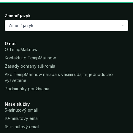
Zmeniť jazyk
Zmeniť jazyk
O nás
O TempMail.now
Kontaktujte TempMail.now
Zásady ochrany súkromia
Ako TempMail.now narába s vašimi údajmi, jednoducho
vysvetlené
Podmienky používania
Naše služby
5-minútový email
10-minútový email
15-minútový email