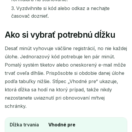
Vyzdvihnite si kód alebo odkaz a nechajte
časovač doznieť.
Ako si vybrať potrebnú dĺžku
Desať minút vyhovuje väčšine registrácií, no nie každej
úlohe. Jednorazový kód potrebuje len pár minút.
Pomalý systém tiketov alebo oneskorený e-mail môže
trvať oveľa dlhšie. Prispôsobte si obdobie danej úlohe
podľa tabuľky nižšie. Stĺpec „Vhodné pre“ ukazuje,
ktorá dĺžka sa hodí na ktorý prípad, takže nikdy
nezostanete uviaznutí pri obnovovaní mŕtvej
schránky.
Dĺžka trvania
Vhodné pre