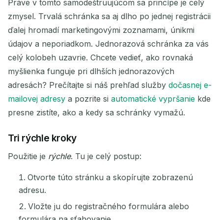
Práve v tomto samodeštruujúcom sa princípe je celý
zmysel. Trvalá schránka sa aj dlho po jednej registrácii
Ďalšie obnovenie za
15
sekundy
ďalej hromadí marketingovými zoznamami, únikmi
údajov a neporiadkom. Jednorazová schránka za vás
ODOSIELATEĽ
PREDMET
AKCIA
celý kolobeh uzavrie. Chcete vedieť, ako rovnaká
myšlienka funguje pri dlhších jednorazových
adresách? Prečítajte si náš prehľad služby
dočasnej e-
mailovej adresy
a pozrite si
automatické vypršanie
kde
presne zistíte, ako a kedy sa schránky vymažú.
Tri rýchle kroky
Čakám na prichádzajúce e-maily...
Použitie je
rýchle
. Tu je celý postup:
Otvorte túto stránku a skopírujte zobrazenú
Obnoviť
adresu.
Vložte ju do registračného formulára alebo
formulára na sťahovanie.