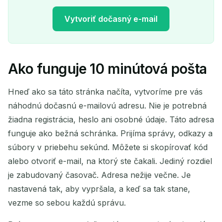
Vytvoriť dočasný e-mail
Ako funguje 10 minútová pošta
Vaša dočasná e-mailová
adresa:
Hneď ako sa táto stránka načíta, vytvoríme pre vás
náhodnú dočasnú e-mailovú adresu. Nie je potrebná
žiadna registrácia, heslo ani osobné údaje. Táto adresa
funguje ako bežná schránka. Prijíma správy, odkazy a
Kopírovať
QR
súbory v priebehu sekúnd. Môžete si skopírovať kód
alebo otvoriť e-mail, na ktorý ste čakali. Jediný rozdiel
je zabudovaný časovač. Adresa nežije večne. Je
nastavená tak, aby vypršala, a keď sa tak stane,
Odstrániť vybrané
Zmeniť e-mail
vezme so sebou každú správu.
Obnoviť