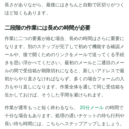
送信者
件名
アクシ
長さがありながら、最後にはきちんと自動で区切りがつく
ョン
ほど短くもあります。
二段階の作業には長めの時間が必要
作業に二つの要素が絡む場合、長めの時間はさらに重要に
なります。別のステップが完了して初めて機能する確認メ
ールや、後で開くためのリンクをメールで送ってくる手続
きを思い浮かべてください。最初のメールと二通目のメー
受信メールを待っています...
ルの間で受信箱が期限切れになると、新しいアドレスで最
初からやり直さなければならず、多くの場合フォームの入
更新
力もやり直しになります。作業全体を通して同じ受信箱を
生かしておけば、そうした手間を避けられます。
作業が通常もっと短く終わるなら、
20分メール
の時間で
十分な場合もあります。処理の遅いチケットの待ち行列や
長い待ち時間には、こちらへステップアップしましょう。