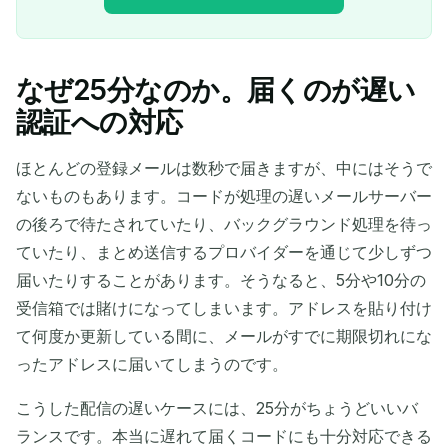
なぜ25分なのか。届くのが遅い
あなたの一時メールアドレ
認証への対応
ス:
ほとんどの登録メールは数秒で届きますが、中にはそうで
ないものもあります。コードが処理の遅いメールサーバー
の後ろで待たされていたり、バックグラウンド処理を待っ
コピー
QR
ていたり、まとめ送信するプロバイダーを通じて少しずつ
届いたりすることがあります。そうなると、5分や10分の
受信箱では賭けになってしまいます。アドレスを貼り付け
選択したものを削除
メールを変更
更新
て何度か更新している間に、メールがすでに期限切れにな
ったアドレスに届いてしまうのです。
次の更新まで
15
秒
こうした配信の遅いケースには、25分がちょうどいいバ
ランスです。本当に遅れて届くコードにも十分対応できる