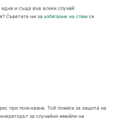
 една и съща във всеки случай:
я? Съветите ни за
избягване на спам
се
ес при поискване. Той помага за защита на
Генераторът за случайни имейли на