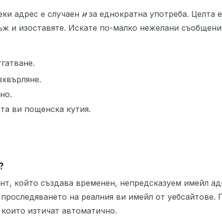
еки адрес е случаен
и
за еднократна употреба. Целта е
ъж и изоставяте. Искате по-малко нежелани съобщени
тгатване.
зхвърляне.
но.
та ви пощенска кутия.
?
нт, който създава временен, непредсказуем имейл адр
проследяването на реалния ви имейл от уебсайтове. 
 които изтичат автоматично.