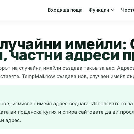
Входяща поща
Функции
Чест
случайни имейли:
 частни адреси п
рът на случайни имейли създава такъв за вас. Адресъ
ставяте. TempMail.now създава нов, случаен имейл бър
нов, измислен имейл адрес веднага. Използвате го з
ката ви пощенска кутия и спира сайтовете да ви просл
и адрес.