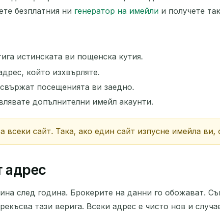
Следващо обновление след
15
секунди
ете безплатния ни
генератор на имейли
и получете так
ТЕМА
ига истинската ви пощенска кутия.
дрес, който изхвърляте.
 свържат посещенията ви заедно.
авлявате допълнителни имейл акаунти.
а всеки сайт. Така, ако един сайт изпусне имейла ви,
Чакаме за входящи имейли...
т адрес
Обнови
ина след година. Брокерите на данни го обожават. Съ
екъсва тази верига. Всеки адрес е чисто нов и случае