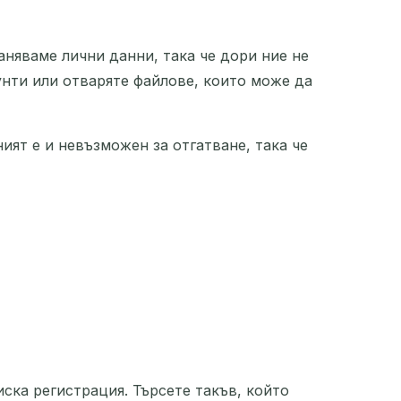
няваме лични данни, така че дори ние не
унти или отваряте файлове, които може да
ният е и невъзможен за отгатване, така че
иска регистрация. Търсете такъв, който