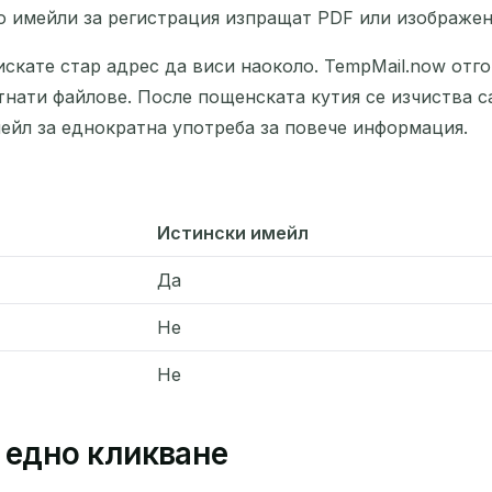
о имейли за регистрация изпращат PDF или изображен
скате стар адрес да виси наоколо. TempMail.now отго
тнати файлове. После пощенската кутия се изчиства с
ейл за еднократна употреба за повече информация.
Истински имейл
Да
Не
Не
 едно кликване