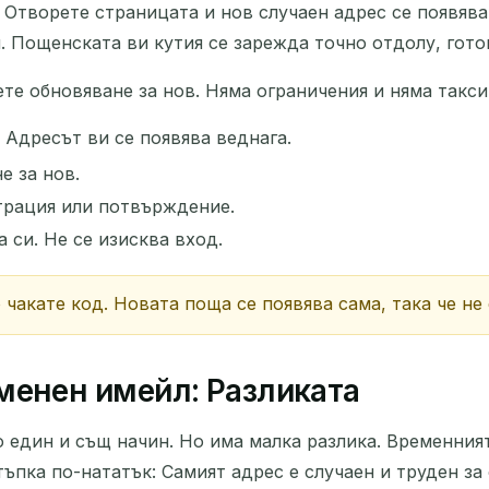
Отворете страницата и нов случаен адрес се появява 
. Пощенската ви кутия се зарежда точно отдолу, гото
те обновяване за нов. Няма ограничения и няма такси
 Адресът ви се появява веднага.
е за нов.
страция или потвърждение.
 си. Не се изисква вход.
чакате код. Новата поща се появява сама, така че не
менен имейл: Разликата
о един и същ начин. Но има малка разлика. Временния
ъпка по-нататък: Самият адрес е случаен и труден за 