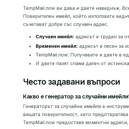
TempMail.now ви дава и двете наведнъж. Вс
Поверителен имейл, който използвате ведн
съчетават добре със случаен адрес.
Случаен имейл:
адресът е труден за о
Временен имейл:
адресът е лесен за и
TempMail.now: Получавате и двете в ед
И двете пазят спама далеч от истинска
Често задавани въпроси
Какво е генератор за случайни имейли
Генераторът за случайни имейли е инструме
вашата поверителност, като предотвратява 
TempMail.now предоставя моментни адреси,