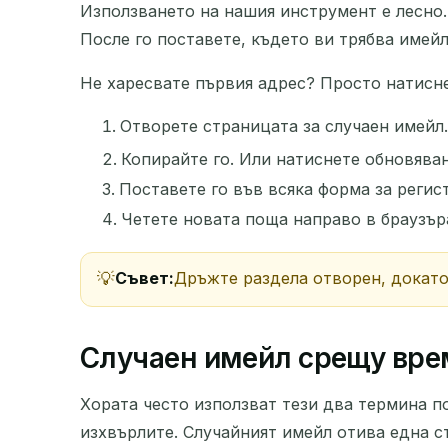
Използването на нашия инструмент е лесно. 
После го поставете, където ви трябва имейл
Не харесвате първия адрес? Просто натисне
Отворете страницата за случаен имейл.
Копирайте го. Или натиснете обновяван
Поставете го във всяка форма за реги
Четете новата поща направо в браузъра
Съвет:
Дръжте раздела отворен, докато 
Случаен имейл срещу вре
Хората често използват тези два термина п
изхвърлите. Случайният имейл отива една ст