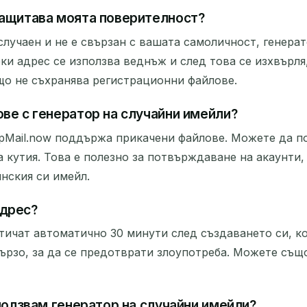
защитава моята поверителност?
 случаен и не е свързан с вашата самоличност, генер
еки адрес се използва веднъж и след това се изхвърля
ъщо не съхранява регистрационни файлове.
ве с генератор на случайни имейли?
mpMail.now поддържа прикачени файлове. Можете да п
кутия. Това е полезно за потвърждаване на акаунти,
инския си имейл.
адрес?
тичат автоматично 30 минути след създаването си, к
ързо, за да се предотврати злоупотреба. Можете също
зползвам генератор на случайни имейли?