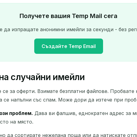
Получете вашия Temp Mail сега
е да изпращате анонимни имейли за секунди - без рег
Създайте Temp Email
 на случайни имейли
Вашият временен имейл адрес:
е се за оферти. Взимате безплатни файлове. Пробвате
Копирай
а се напълни със спам. Може дори да изтече при проб
ози проблем.
Дава ви фалшив, еднократен адрес за ми
сто на място.
Изтрий избраните
Смени имейл
Обнови
жно да сортирате нежелана поща или да натискате отп