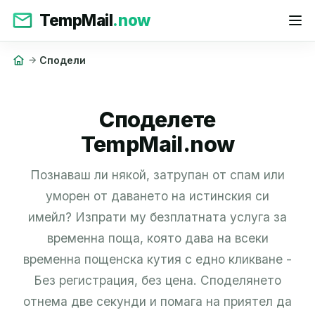
TempMail
.now
Сподели
Споделете
TempMail.now
Познаваш ли някой, затрупан от спам или
уморен от даването на истинския си
имейл? Изпрати му безплатната услуга за
временна поща, която дава на всеки
временна пощенска кутия с едно кликване -
Без регистрация, без цена. Споделянето
отнема две секунди и помага на приятел да