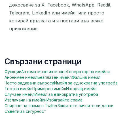
докосване за X, Facebook, WhatsApp, Reddit,
Telegram, LinkedIn или имейл, или просто
копирай връзката и я постави във всяко
приложение.
Свързани страници
Функции
Автоматично изтичане
Генератор на имейли
Анонимен имейл
Безплатен имейл
Фалшив имейл
Често задавани въпроси
Имейл за еднократна употреба
Тестов имейл
Примерен имейл
Изгарящ имейл
Случаен имейл
Имейл за еднократна употреба
Извличачи на имейли
Избягвайте спама
Спиране на спама в Twitter
Защитете личните си данни
Съвети за сигурност