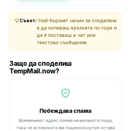
Съвет:
Най-бързият начин за споделяне
е да копираш връзката по-горе и
да я поставиш в чат или
текстово съобщение.
Защо да споделиш
TempMail.now?
Побеждава спама
Временният адрес поема нежеланата поща,
така че истинската им пощенска кутия остава