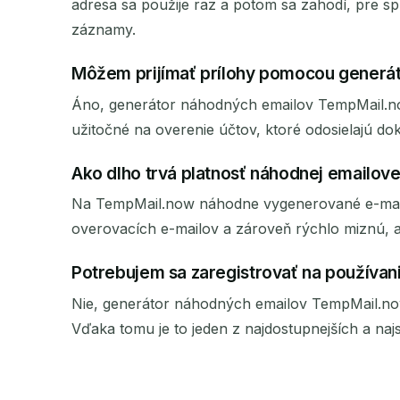
adresa sa použije raz a potom sa zahodí, pre s
záznamy.
Môžem prijímať prílohy pomocou generá
Áno, generátor náhodných emailov TempMail.now
užitočné na overenie účtov, ktoré odosielajú d
Ako dlho trvá platnosť náhodnej emailove
Na TempMail.now náhodne vygenerované e-mailov
overovacích e-mailov a zároveň rýchlo miznú, ab
Potrebujem sa zaregistrovať na používa
Nie, generátor náhodných emailov TempMail.now
Vďaka tomu je to jeden z najdostupnejších a na