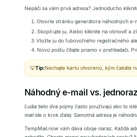
Nepáči sa vám prvá adresa? Jednoducho kliknite 
Otvorte stránku generátora náhodných e-m
Skopírujte ju. Alebo kliknite na obnoviť a z
Vložte ju do ľubovoľného registračného al
Novú poštu čítajte priamo v prehliadači. Pr
Tip:
Nechajte kartu otvorenú, kým čakáte n
Náhodný e-mail vs. jednorazo
Ľudia tieto dva pojmy často používajú ako to is
mail ide o krok ďalej: Samotná adresa je náhod
TempMail.now vám dáva oboje naraz. Každá ad