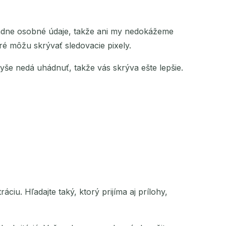
iadne osobné údaje, takže ani my nedokážeme
ré môžu skrývať sledovacie pixely.
še nedá uhádnuť, takže vás skrýva ešte lepšie.
iu. Hľadajte taký, ktorý prijíma aj prílohy,