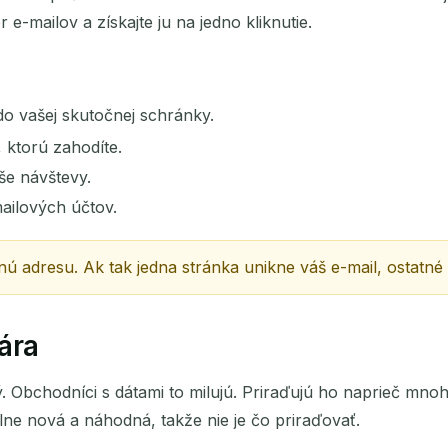
Ďalšie obnovenie za
15
sekundy
-mailov a získajte ju na jedno kliknutie.
PREDMET
o vašej skutočnej schránky.
 ktorú zahodíte.
še návštevy.
ailových účtov.
 adresu. Ak tak jedna stránka unikne váš e-mail, ostatné
Čakám na prichádzajúce e-maily...
ára
Obnoviť
 Obchodníci s dátami to milujú. Priraďujú ho naprieč mnoh
lne nová a náhodná, takže nie je čo priraďovať.