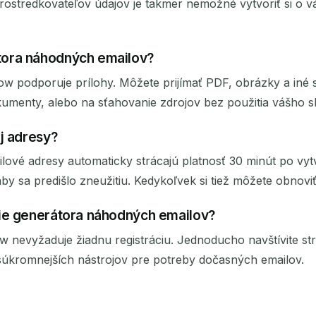
prostredkovateľov údajov je takmer nemožné vytvoriť si o 
tora náhodných emailov?
 podporuje prílohy. Môžete prijímať PDF, obrázky a iné 
okumenty, alebo na sťahovanie zdrojov bez použitia vášho 
j adresy?
é adresy automaticky strácajú platnosť 30 minút po vytvo
y sa predišlo zneužitiu. Kedykoľvek si tiež môžete obnoviť
nie generátora náhodných emailov?
 nevyžaduje žiadnu registráciu. Jednoducho navštívite st
jsúkromnejších nástrojov pre potreby dočasných emailov.