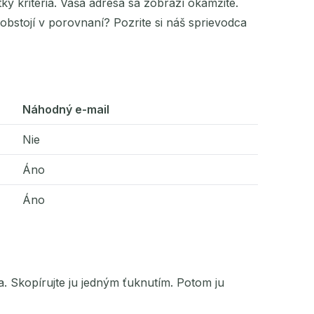
ky kritériá. Vaša adresa sa zobrazí okamžite.
bstojí v porovnaní? Pozrite si náš sprievodca
Náhodný e-mail
Nie
Áno
Áno
. Skopírujte ju jedným ťuknutím. Potom ju