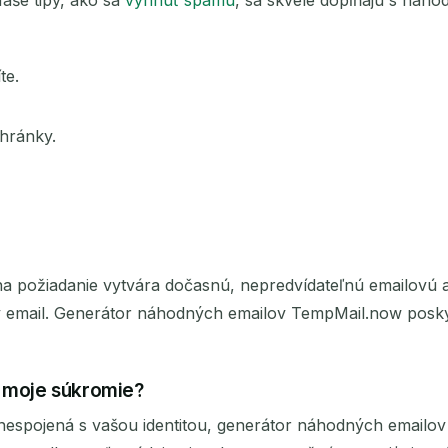
aše tipy, ako sa
vyhnúť spamu
, sa skvele dopĺňajú s náh
te.
hránky.
 na požiadanie vytvára dočasnú, nepredvídateľnú emailovú
 email. Generátor náhodných emailov TempMail.now poskyt
 moje súkromie?
espojená s vašou identitou, generátor náhodných emailov 