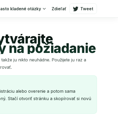
asto kladené otázky
Zdieľať
Tweet
tvárajte
y na požiadanie
akže ju nikto neuhádne. Použijete ju raz a
rovať.
istráciu alebo overenie a potom sama
ý. Stačí otvoriť stránku a skopírovať si novú