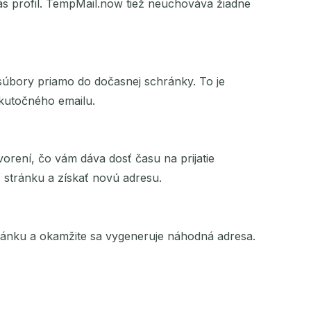
vás profil. TempMail.now tiež neuchováva žiadne
súbory priamo do dočasnej schránky. To je
skutočného emailu.
rení, čo vám dáva dosť času na prijatie
 stránku a získať novú adresu.
ránku a okamžite sa vygeneruje náhodná adresa.