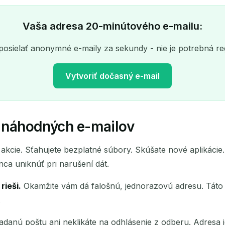
Vaša adresa 20-minútového e-mailu:
posielať anonymné e-maily za sekundy - nie je potrebná reg
Vytvoriť dočasný e-mail
r náhodných e-mailov
Vaša dočasná e-mailová adresa:
na akcie. Sťahujete bezplatné súbory. Skúšate nové aplikác
Kopírovať
a uniknúť pri narušení dát.
rieši.
Okamžite vám dá falošnú, jednorazovú adresu. Táto a
.
Odstrániť vybrané
Zmeniť e-mail
Obnoviť
žiadanú poštu ani neklikáte na odhlásenie z odberu. Adresa