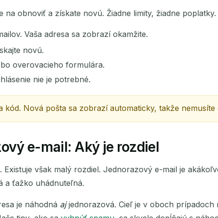
na obnoviť a získate novú. Žiadne limity, žiadne poplatky.
ailov. Vaša adresa sa zobrazí okamžite.
ískajte novú.
ebo overovacieho formulára.
ihlásenie nie je potrebné.
a kód. Nová pošta sa zobrazí automaticky, takže nemusíte
vý e-mail: Aký je rozdiel
té. Existuje však malý rozdiel. Jednorazový e-mail je akáko
ná a ťažko uhádnuteľná.
resa je náhodná
aj
jednorazová. Cieľ je v oboch prípadoch 