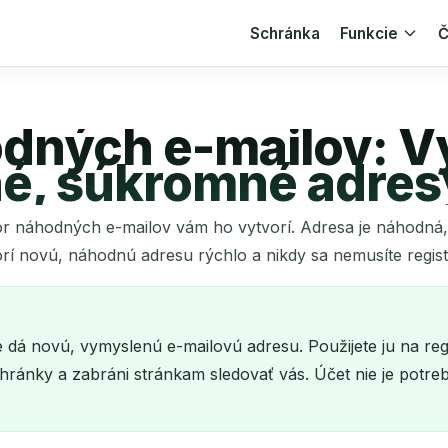
Schránka
Funkcie
Č
dných e-mailov: Vy
é, súkromné adres
 náhodných e-mailov vám ho vytvorí. Adresa je náhodná, t
í novú, náhodnú adresu rýchlo a nikdy sa nemusíte regist
dá novú, vymyslenú e-mailovú adresu. Použijete ju na reg
ránky a zabráni stránkam sledovať vás. Účet nie je potrebn