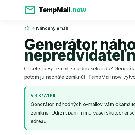
TempMail
.now
Náhodný email
Generátor náho
nepredvídateľn
Chcete nový e-mail za jednu sekundu? Generátor
potom ju necháte zaniknúť. TempMail.now vytvor
V SKRATKE
Generátor náhodných e-mailov vám okamžite 
zanikne. Udrží spam mimo vašej skutočnej sch
adresu.