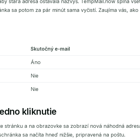
 aby stará adresa ostávala nazvyš. TempMail.now spĺňa všet
ka sa potom za pár minút sama vyčistí. Zaujíma vás, ako o
Skutočný e-mail
Áno
Nie
Nie
edno kliknutie
te stránku a na obrazovke sa zobrazí nová náhodná adresa
schránka sa načíta hneď nižšie, pripravená na poštu.