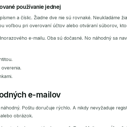
ované používanie jednej
písmen a číslic. Žiadne dve nie sú rovnaké. Neukladáme ž
ou voľbou pri overovaní účtov alebo otváraní súborov, kto
ednorazového e-mailu. Oba sú dočasné. No náhodný sa navy
titou.
 overenia.
nkami.
hodných e-mailov
náhodný. Poštu doručuje rýchlo. A nikdy nevyžaduje registrác
 alebo obrázok.