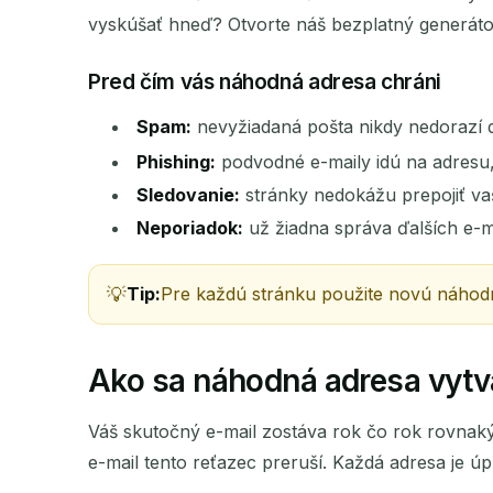
vyskúšať hneď? Otvorte náš bezplatný generátor e
Pred čím vás náhodná adresa chráni
ODOSIELATEĽ
Spam:
nevyžiadaná pošta nikdy nedorazí d
Phishing:
podvodné e-maily idú na adresu,
Sledovanie:
stránky nedokážu prepojiť va
Neporiadok:
už žiadna správa ďalších e-m
Tip:
Pre každú stránku použite novú náhodnú
Ako sa náhodná adresa vytv
Váš skutočný e-mail zostáva rok čo rok rovnaký.
e-mail tento reťazec preruší. Každá adresa je úp