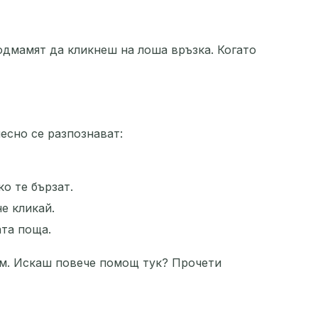
подмамят да кликнеш на лоша връзка. Когато
есно се разпознават:
о те бързат.
е кликай.
та поща.
сам. Искаш повече помощ тук? Прочети