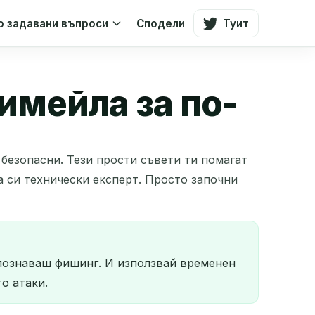
о задавани въпроси
Сподели
Туит
имейла за по-
 безопасни. Тези прости съвети ти помагат
а си технически експерт. Просто започни
зпознаваш фишинг. И използвай временен
о атаки.