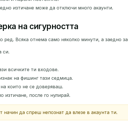
Следващо обновление след
15
секунди
 едно изтичане може да отключи много акаунти.
ТЕМА
ерка на сигурността
 ред. Всяка отнема само няколко минути, а заедно з
 си.
ази всичките ти входове.
изнак на фишинг тази седмица.
Чакаме за входящи имейли...
 на които не се доверяваш.
о изтичане, после го нулирай.
Обнови
т начин да спреш непознат да влезе в акаунта ти.