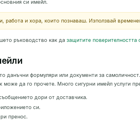
сновния си имейл.
и, работа и хора, които познаваш. Използвай времене
шето ръководство как да
защитите поверителността 
мейли
о данъчни формуляри или документи за самоличност. 
 може да го прочете. Много сигурни имейл услуги пре
 съобщението дори от доставчика.
риложението си.
при пренос.