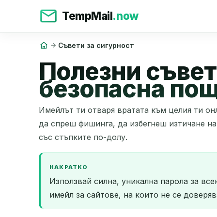
TempMail
.now
Съвети за сигурност
Полезни съвети
безопасна по
Имейлът ти отваря вратата към целия ти онл
да спреш фишинга, да избегнеш изтичане на
със стъпките по-долу.
НАКРАТКО
Използвай силна, уникална парола за вс
имейл за сайтове, на които не се доверя