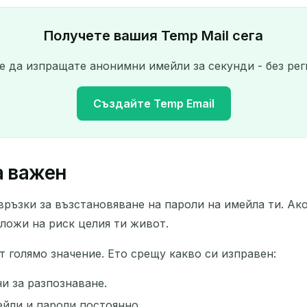
Получете вашия Temp Mail сега
е да изпращате анонимни имейли за секунди - без рег
Създайте Temp Email
а важен
Вашият временен имейл адрес:
ръзки за възстановяване на пароли на имейла ти. Ако
Копирай
зложи на риск целия ти живот.
 голямо значение. Ето срещу какво си изправен:
Изтрий избраните
Смени имейл
Обнови
и за разпознаване.
ейли и пароли постоянно.