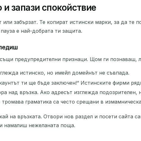
 и запази спокойствие
 или забързат. Те копират истински марки, за да те 
 пауза е най-добрата ти защита.
следиш
същи предупредителни признаци. Щом ги познаваш, л
глежда истинско, но имейл домейнът не съвпада.
каунтът ти ще бъде заключен!“ Истинските фирми рядк
ра над връзка. Ако адресът изглежда подозрителен, н
 тромава граматика са често срещани в измамническа
кай на връзката. Отвори нов раздел и посети сайта 
и намалиш нежеланата поща.