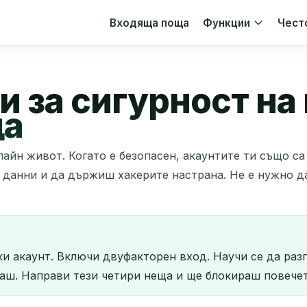
Входяща поща
Функции
Чест
 за сигурност на 
ща
айн живот. Когато е безопасен, акаунтите ти също са
 данни и да държиш хакерите настрана. Не е нужно д
еки акаунт. Включи двуфакторен вход. Научи се да ра
ваш. Направи тези четири неща и ще блокираш повечет