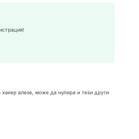
истрация!
 хакер влезе, може да нулира и тези други
QR