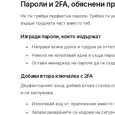
Пароли и 2FA, обяснени п
Не ти трябва перфектна парола. Трябва ти р
върши трудната част вместо теб.
Изгради пароли, които издържат
Направи всяка дълга и трудна за отгат
Никога не използвай една и съща паро
Остави мениджър на пароли да ги създ
Добави втора ключалка с 2FA
Двуфакторният вход добавя втора стъпка сл
и си заслужава.
Използвай код от приложение вместо 
Запази резервните си кодове на сигурн