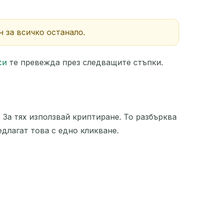
н за всичко останало.
си
те превежда през следващите стъпки.
За тях използвай криптиране. То разбърква
длагат това с едно кликване.