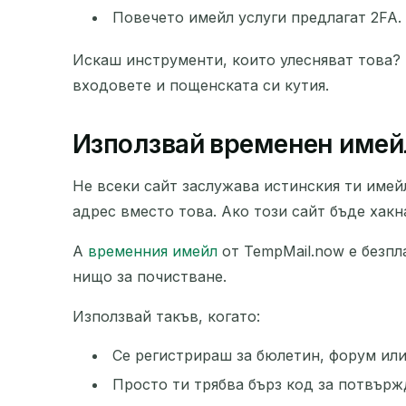
Повечето имейл услуги предлагат 2FA. 
Искаш инструменти, които улесняват това?
входовете и пощенската си кутия.
Използвай временен имейл
Не всеки сайт заслужава истинския ти имей
адрес вместо това. Ако този сайт бъде хакн
А
временния имейл
от TempMail.now е безпл
нищо за почистване.
Използвай такъв, когато:
Се регистрираш за бюлетин, форум или
Просто ти трябва бърз код за потвърж