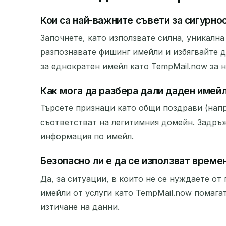
Кои са най-важните съвети за сигурно
Започнете, като използвате силна, уникална
разпознавате фишинг имейли и избягвайте д
за еднократен имейл като TempMail.now за 
Как мога да разбера дали даден имейл
Търсете признаци като общи поздрави (напр
съответстват на легитимния домейн. Задръж
информация по имейл.
Безопасно ли е да се използват време
Да, за ситуации, в които не се нуждаете от
имейли от услуги като TempMail.now помага
изтичане на данни.