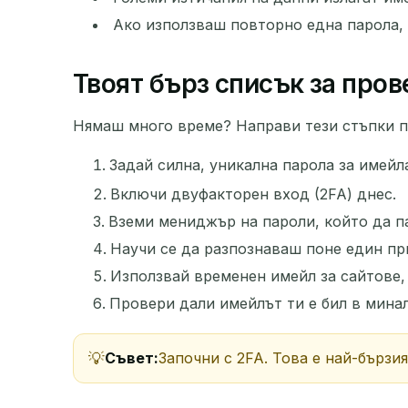
Ако използваш повторно една парола,
ИЗПРАЩАЧ
Твоят бърз списък за пров
Нямаш много време? Направи тези стъпки по
Задай силна, уникална парола за имейла
Включи двуфакторен вход (2FA) днес.
Вземи мениджър на пароли, който да п
Научи се да разпознаваш поне един пр
Използвай временен имейл за сайтове,
Провери дали имейлът ти е бил в минал
Съвет:
Започни с 2FA. Това е най-бързия