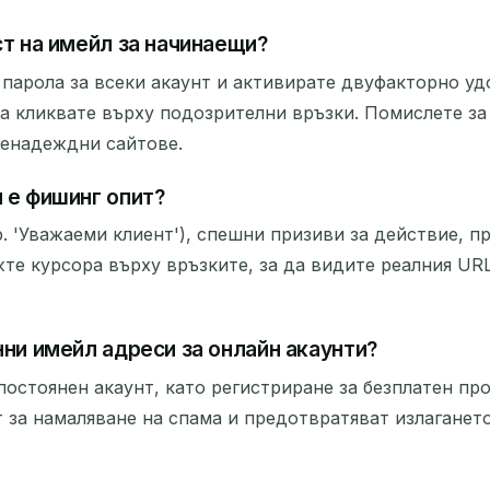
ст на имейл за начинаещи?
 парола за всеки акаунт и активирате двуфакторно уд
а кликвате върху подозрителни връзки. Помислете за
ненадеждни сайтове.
 е фишинг опит?
. 'Уважаеми клиент'), спешни призиви за действие, п
те курсора върху връзките, за да видите реалния URL
нни имейл адреси за онлайн акаунти?
 постоянен акаунт, като регистриране за безплатен п
т за намаляване на спама и предотвратяват излаганет