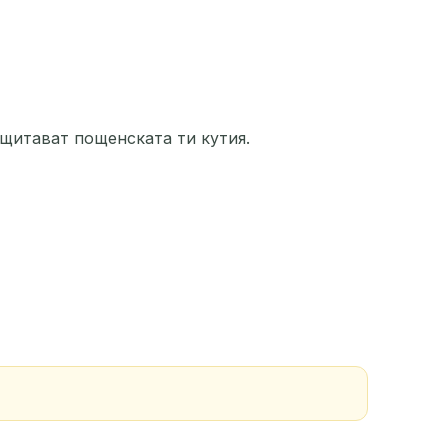
ДЕЙСТВИЕ
ащитават пощенската ти кутия.