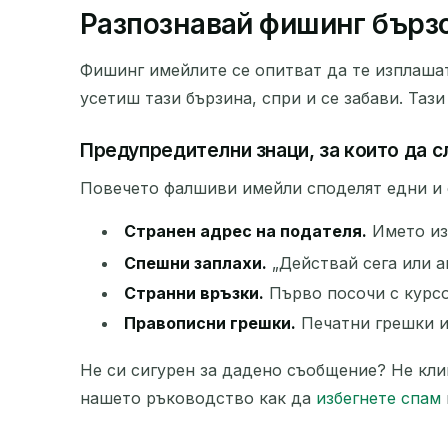
Разпознавай фишинг бързо
Фишинг имейлите се опитват да те изплашат
усетиш тази бързина, спри и се забави. Тази
Предупредителни знаци, за които да 
Повечето фалшиви имейли споделят едни и 
Странен адрес на подателя.
Името из
Спешни заплахи.
„Действай сега или а
Странни връзки.
Първо посочи с курсо
Правописни грешки.
Печатни грешки и
Не си сигурен за дадено съобщение? Не кли
нашето ръководство как да
избегнете спам