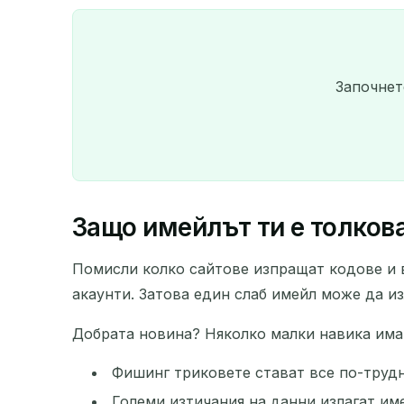
Започнет
Защо имейлът ти е толков
Помисли колко сайтове изпращат кодове и в
акаунти. Затова един слаб имейл може да и
Добрата новина? Няколко малки навика имат
Фишинг триковете стават все по-трудн
Големи изтичания на данни излагат им