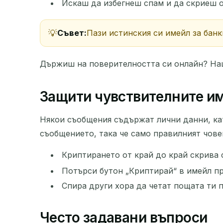
Искаш да избегнеш спам и да скриеш о
Съвет:
Пази истинския си имейл за банк
Държиш на поверителността си онлайн? На
Защити чувствителните и
Някои съобщения съдържат лични данни, кат
съобщението, така че само правилният човек
Криптирането от край до край скрива
Потърси бутон „Криптирай“ в имейл п
Спира други хора да четат пощата ти 
Често задавани въпроси