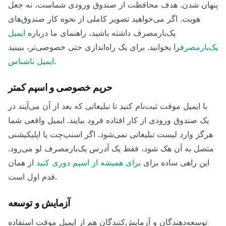
پنهان شدن. هدف محافظت از صندوق ورودی شماست، نه جعل
هویت. اگر می‌خواهید تصویر کاملی از نحوه کار صندوق‌های
عملکرد
موضوع
فرستنده
یک‌بارمصرف داشته باشید، راهنمای ما درباره
ایمیل
یک‌بارمصرف
را بخوانید. برای یک راه‌اندازی حتی خصوصی‌تر، ببینید
.
ایمیل ناشناس
حریم خصوصی و اسپم کمتر
با ایمیل موقت ثبت‌نام کنید تا تبلیغاتی که بعد از آن می‌آیند در
یک صندوق ورودی از کار افتاده فرود بیایند. ایمیل واقعی شما
هرگز وارد لیست تبلیغاتی نمی‌شود. اگر اسنپ‌چت یا اپلیکیشنی
در حال انتظار برای ایمیل‌های ورودی...
متصل به آن هک شود، فقط یک آدرس یک‌بارمصرف لو می‌رود.
این راهی ساده برای
برای همیشه از اسپم دوری کنید
از همان
به‌روزرسانی
قدم اول است.
آزمایش و توسعه
توسعه‌دهندگان و آزمایش‌کنندگان هم از ایمیل موقت استفاده