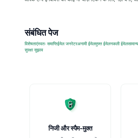
संबंधित पेज
विशेषताएं
स्वतः समाप्ति
ईमेल जनरेटर
अनामी ईमेल
मुफ्त ईमेल
नकली ईमेल
सामान्य
सुरक्षा सुझाव
निजी और स्पैम-मुक्त