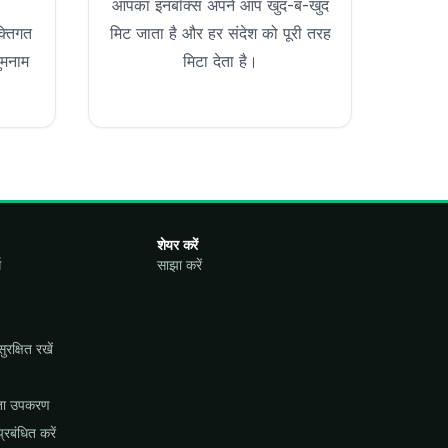
आपका इनबॉक्स अपने आप खुद-ब-खुद
्तिगत
मिट जाता है और हर संदेश को पूरी तरह
ुमनाम
मिटा देता है।
शेयर करें
स
साझा करें
रक्षित रखें
ीयता उपकरण
रबंधित करें