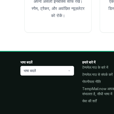
अपना असली इनबॉक्स साफ रखें।
एक
स्पैम, ट्रैकर, और अवांछित न्यूज़लेटर
डिस
को रोकें।
भाषा बदलें
हमारे बारे में
टेम्पमेल.नाउ के बारे में
भाषा बदलें
टेम्पमेल.नाउ से संपर्क करें
गोपनीयता नीति
TempMail.now आपका 
संभालता है, सीधी भाषा में
सेवा की शर्तें