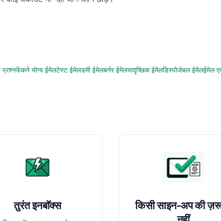
 प्रश्न
फेंकने योग्य ईमेल
टेस्ट ईमेल
डमी ईमेल
बर्नर ईमेल
यादृच्छिक ईमेल
डिस्पोजेबल ईमेल
ईमेल एक
तुरंत इनबॉक्स
किसी साइन-अप की ज़र
नहीं