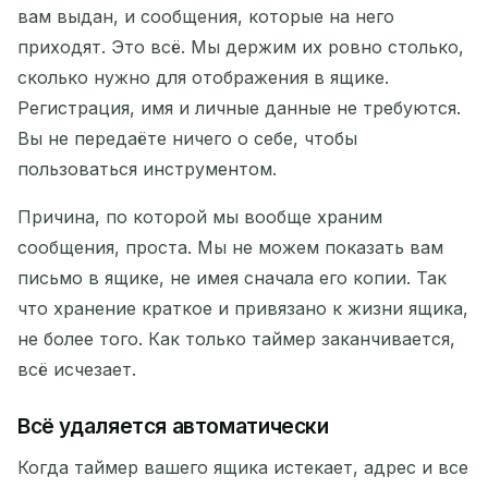
вам выдан, и сообщения, которые на него
приходят. Это всё. Мы держим их ровно столько,
сколько нужно для отображения в ящике.
Копировать
QR
Регистрация, имя и личные данные не требуются.
Вы не передаёте ничего о себе, чтобы
пользоваться инструментом.
Удалить выбранные
Причина, по которой мы вообще храним
сообщения, проста. Мы не можем показать вам
Изменить адрес электронной почты
письмо в ящике, не имея сначала его копии. Так
Обновить
что хранение краткое и привязано к жизни ящика,
не более того. Как только таймер заканчивается,
всё исчезает.
Следующее обновление через
15
секунд
Всё удаляется автоматически
ОТПРАВИТЕЛЬ
ТЕМА
ДЕЙСТВИЕ
Когда таймер вашего ящика истекает, адрес и все